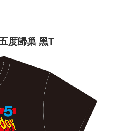
fer
 Method
 五度歸巢 黑T
付款
r | Free shipping on orders of NT$1,000 or more
家取貨
r | Free shipping on orders of NT$1,000 or more
付款
r | Free shipping on orders of NT$1,000 or more
1取貨
r | Free shipping on orders of NT$1,000 or more
r | Free shipping on orders of NT$1,000 or more