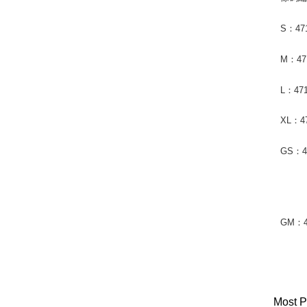
S：471
M：471
L：471
XL：47
GS：47
GM：4
Most P