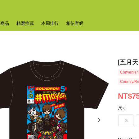
新商品
精選推薦
本周排行
相信官網
[五月天
Convenienc
Country/Re
NT$7
尺寸
S