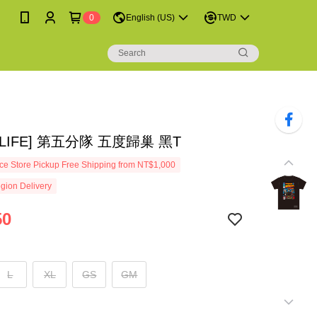
0
English (US)
TWD
LIFE] 第五分隊 五度歸巢 黑T
e Store Pickup Free Shipping from NT$1,000
gion Delivery
50
L
XL
GS
GM