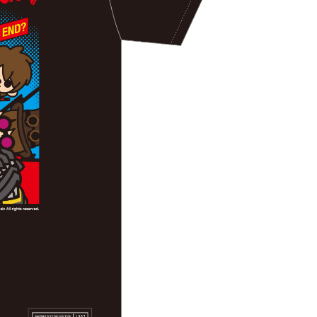
配送
Shipping Rates