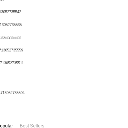
3052735542
3052735535
3052735528
13052735559
13052735511
713052735504
opular
Best Sellers