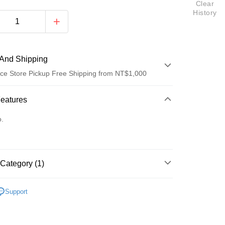
Clear
History
And Shipping
ce Store Pickup Free Shipping from NT$1,000
 Method
Features
d (Full Payment)
o.
ce Store Pickup and Pay
Category (1)
區
五月天 [LiFE 人生無限公司]
t
Support
y