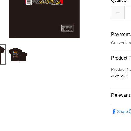
Quantity
Payment 
Convenien
Payment
Product 
Credit Car
Product N
4685263
Convenien
LINE Pay
Relevant 
Apple Pay
五月天專
Easy Walle
Share
Google Pa