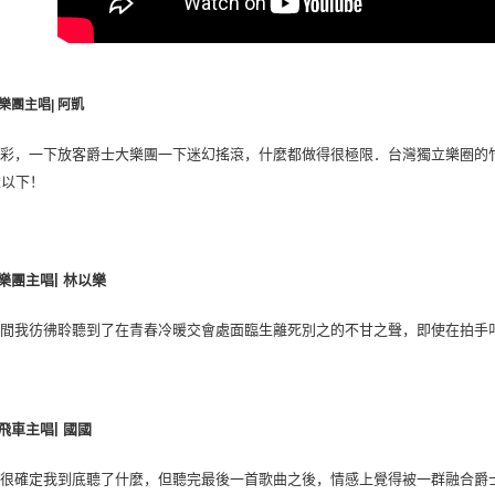
樂團主唱
|
阿凱
精彩，一下放客爵士大樂團一下迷幻搖滾，什麼都做得很極限．台灣獨立樂圈的
歲以下！
|
樂團主唱
林以樂
那間我彷彿聆聽到了在青春冷暖交會處面臨生離死別之的不甘之聲，即使在拍手
|
飛車主唱
國國
是很確定我到底聽了什麼，但聽完最後一首歌曲之後，情感上覺得被一群融合爵