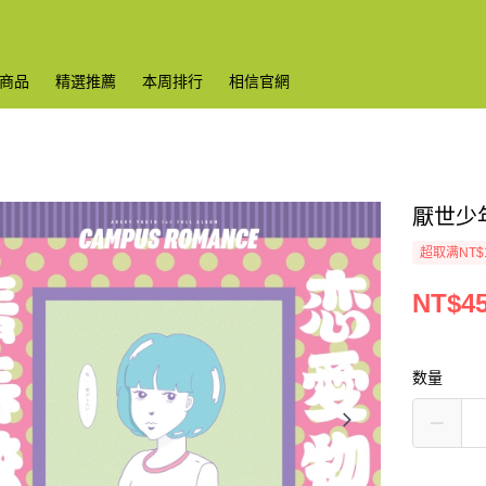
商品
精選推薦
本周排行
相信官網
厭世少年
超取满NT$
NT$4
数量