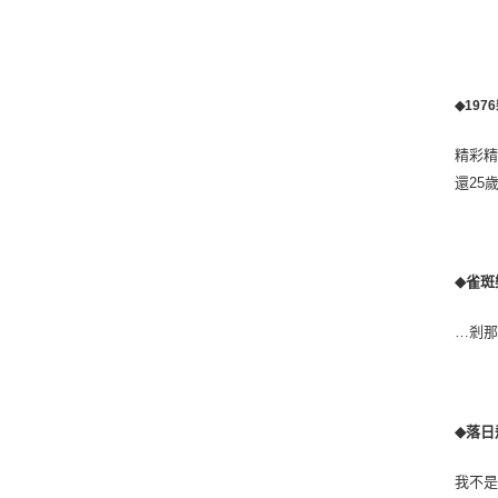
◆
1976
精彩
還
25
雀斑
◆
…
剎
落日
◆
我不