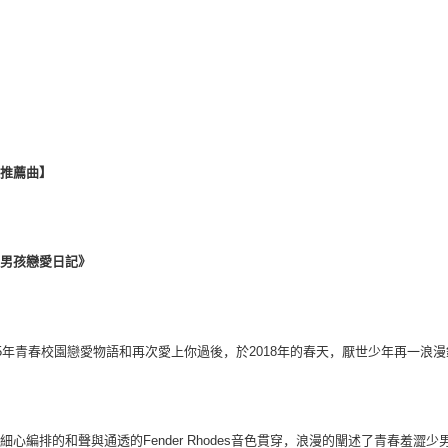
輯推薦曲】
羞男孩戀愛日記》
5
年青春校園戀愛物語和再次愛上你過後，於
2018
年的春天，厭世少年再一浪漫
以細心編排的和聲與通透的
Fender Rhodes
音色貫穿，浪漫的闡述了青春羞澀少