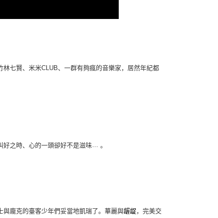
竹林七賢、米米
、一群有夠瘋的音樂家，居然年紀都
CLUB
…
叫好之時、心的一頭卻好不是滋味
。
士與龐克的臺客少年們妥當地凱瑞了。華麗與
龌龊
，完美交