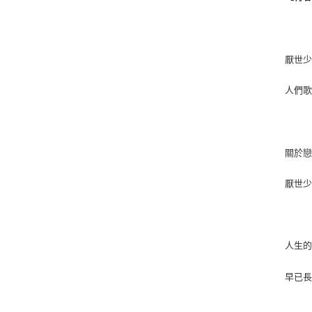
厭世
人們
關於
厭世
人生
早已