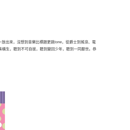
一放出來，沒想到音樂比標題更跳
，從爵士到搖滾、電
tone
味橫生，聽到不可自拔，聽到變回少年，聽到一同厭世。恭