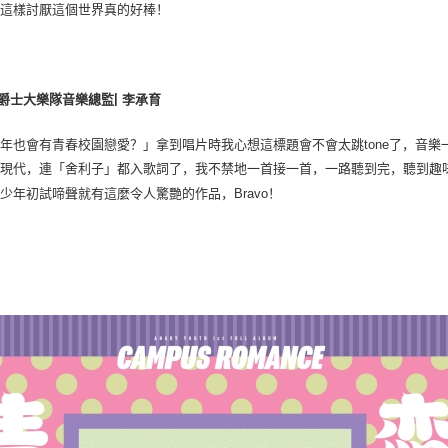
能這樣討厭這個世界真的好棒！
|
爵士大樂隊音樂總監
李承育
少年也會有青春校園戀愛？」拿到唱片時我心想這標題會不會太跳
了，音樂
tone
後現代，連「舍利子」都入歌詞了，我不禁地一首接一首，一路聽到完，聽到趣
世少年初試啼聲就有這麼令人驚艷的作品，
！
Bravo