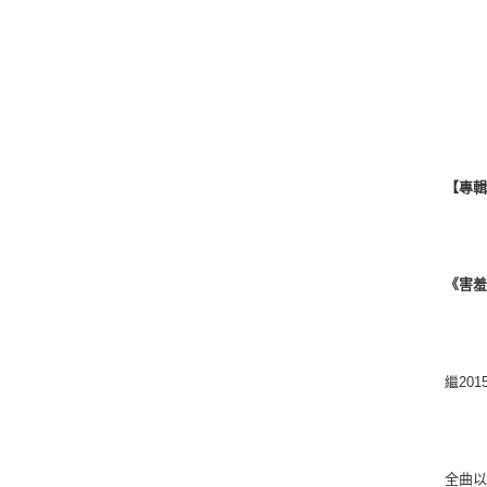
【專
《害
繼
201
全曲