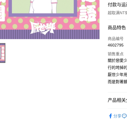
付款与运
超取满NT$
付款方式
商品特色
信用卡一
商品编号
4602795
超商取货
销售重点
LINE Pay
關於戀愛
行的垮掉
Apple Pay
厭世少年
悠遊付
而是對著
Google Pa
产品相关分
Plus PAY
ATM付款
其他音樂
分享