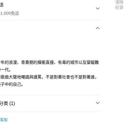
清除
送
纪录
1,000免运
次付款
付款
少年的浪漫、青春期的橫衝直撞、有毒的城市以及窒礙難
的一代。
用歌曲大聲地嘲諷與謾罵，不是對著社會也不是對著誰，
鏡子中的自己。
y
类 (1)
客服