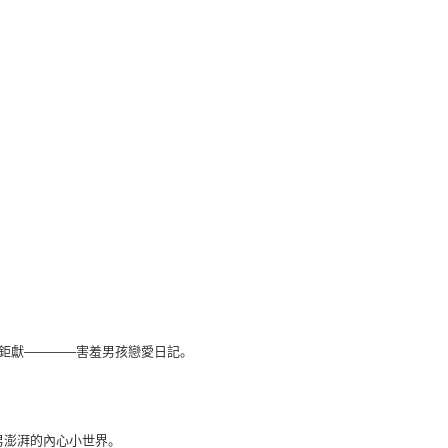
鉅獻
————
害羞男孩戀愛日記。
男澎湃的
內
心小世界。