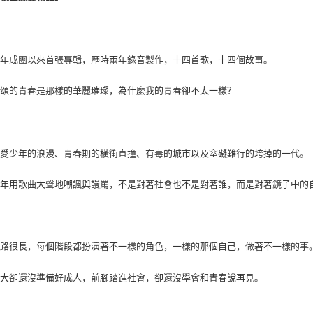
少年成團以來首張專輯，歷時兩年錄音製作，十四首歌，十四個故事。
歌頌的青春是那樣的華麗璀璨，為什麼我的青春卻不太一樣？
戀愛少年的浪漫、青春期的橫衝直撞、有毒的城市以及窒礙難行的垮掉的一代。
少年用歌曲大聲地嘲諷與謾罵，不是對著社會也不是對著誰，而是對著鏡子中的
的路很長，每個階段都扮演著不一樣的角色，一樣的那個自己，做著不一樣的事
長大卻還沒準備好成人，前腳踏進社會，卻還沒學會和青春說再見。