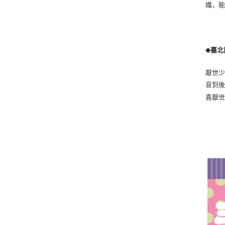
織，
臺北
◆
厭世
音到
喜厭