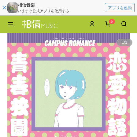
相信音樂
アプリを起動
いますぐ公式アプリを使用する
0
1
/
1