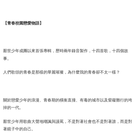
【青春校園戀愛物語】
厭世少年成團以來首張專輯，歷時兩年錄音製作，十四首歌，十四個故
事。
人們歌頌的青春是那樣的華麗璀璨，為什麼我的青春卻不太一樣？
關於戀愛少年的浪漫、青春期的橫衝直撞、有毒的城市以及窒礙難行的垮
掉的一代。
厭世少年用歌曲大聲地嘲諷與謾罵，不是對著社會也不是對著誰，而是對
著鏡子中的自己。