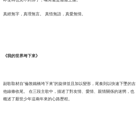
真經無字，真理無言。
真悟無語，真愛無情。
《
我的世界
垮
下來》
副歌取材自“倫敦鐵橋垮下來”的旋律並且加以變形，尾奏則以快速下墜的吉
他線條收尾。 在三段主歌中，描述了對友情、愛情、親情關係的迷惘，也
概述了厭世少年這兩年來的心路歷程。