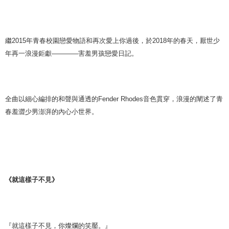
繼
2015
年青春校園戀愛物語和再次愛上你過後，於
2018
年的春天，厭世少
年再一浪漫鉅獻
————
害羞男孩戀愛日記。
全曲以細心編排的和聲與通透的
Fender Rhodes
音色貫穿，浪漫的闡述了青
春羞澀少男澎湃的
內
心小世界。
《就這樣子不見》
『就這樣子不見，你燦爛的笑靨。』