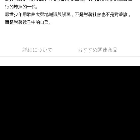
行的垮掉的一代。
Easy Wallet
厭世少年用歌曲大聲地嘲諷與謾罵，不是對著社會也不是對著誰，
Google Pay
而是對著鏡子中的自己。
Plus Pay
ATM払い
詳細について
おすすめ関連商品
配送方法
全家取貨付款
配送毎にNT$65、NT$1,000以上で送料無料
付款後全家取貨
配送毎にNT$65、NT$1,000以上で送料無料
7-11取貨付款
配送毎にNT$65、NT$1,000以上で送料無料
付款後7-11取貨
配送毎にNT$65、NT$1,000以上で送料無料