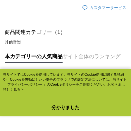
カスタマーサービス
商品関連カテゴリー（1）
其他音樂
本カテゴリーの人気商品
サイト全体のランキング
当サイトではCookieを使用しています。当サイトのCookie使用に関する詳細
人気タグ
や、Cookieを無効にしたい場合のブラウザでの設定方法については、当サイト
「
プライバシーポリシー
」のCookieポリシーをご参照ください。お客さま
が、当サイトを引き続き使用される場合、当社がサイト利用規約のCookieポリ
詳しく見る >
シーに基づいてCookieを使用することに同意したものとみなします。
分かりました