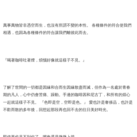
萬事萬物皆非憑空而生，也沒有所謂不變的本性。
各種條件的符合使我們
相遇，也因為各種條件的符合讓我們離彼此而去。
『喝著咖啡吐著煙，煩惱好像就這樣子不見。』
了解了世間的一切都是因緣和合而生因緣散盡而滅，但作為一名處於青春
期的凡人，心中仍會苦痛、躁動。手邊的咖啡因和尼古丁，和所有的煩心
一起就這樣子不見。
『色即是空，空即是色。』
愛也許是奢侈品，也許是
不歡而散的多年後，回想起那段再也回不去的往日美好時光。
即使再也見不到你了，嘴角還是微微上揚。