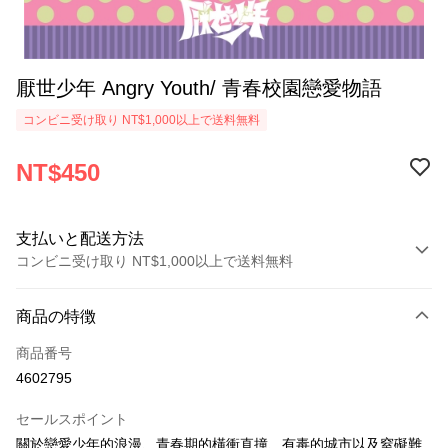
厭世少年 Angry Youth/ 青春校園戀愛物語
コンビニ受け取り NT$1,000以上で送料無料
NT$450
支払いと配送方法
コンビニ受け取り NT$1,000以上で送料無料
お支払い方法
商品の特徴
クレジットカード1回払い
商品番号
コンビニ店頭代金引換
4602795
LINE Pay
セールスポイント
Apple Pay
關於戀愛少年的浪漫、青春期的橫衝直撞、有毒的城市以及窒礙難