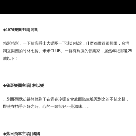
宅配
配送毎にNT$85、NT$1,000以上で送料無料
樂團主唱
|
阿凱
◆
1976
精彩精彩，一下放客爵士大樂團一下迷幻搖滾，什麼都做得很極限．台灣
獨立樂圈的竹林七賢、米米
、一群有夠瘋的音樂家，居然年紀都還
CLUB
25
歲以下！
|
雀斑樂團主唱
林以樂
◆
…
剎那間我彷彿聆聽到了在青春冷暖交會處面臨生離死別之的不甘之聲，
…
即使在拍手叫好之時、心的一頭卻好不是滋味
。
|
落日飛車主唱
國國
◆