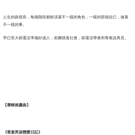
人生的路很長，每個階段都扮演著不一樣的角色，一樣的那個自己，做著
不一樣的事。
早已長大卻還沒準備好成人，前腳踏進社會，卻還沒學會和青春說再見。
【專輯推薦曲】
《害羞男孩戀愛日記》