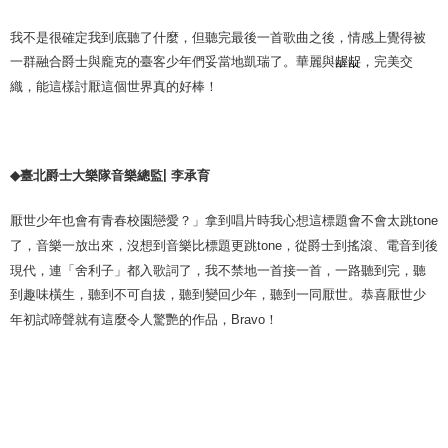
我不是很確定我到底聽了什麼，但聽完最後一首歌曲之後，情感上覺得被
一群融合爵士與龐克的臺客少年們妥當地凱瑞了。華麗與
龌龊
，完美交
織，能這樣討厭這個世界真的好棒！
|
臺北爵士大樂隊音樂總監
李承育
◆
厭世少年也會有青春校園戀愛？」拿到唱片時我心想這標題會不會太跳
tone
了，音樂一放出來，沒想到音樂比標題更跳
，從爵士到搖滾、電音到後
tone
現代，連「舍利子」都入歌詞了，我不禁地一首接一首，一路聽到完，聽
到趣味橫生，聽到不可自拔，聽到變回少年，聽到一同厭世。恭喜厭世少
年初試啼聲就有這麼令人驚艷的作品，
！
Bravo