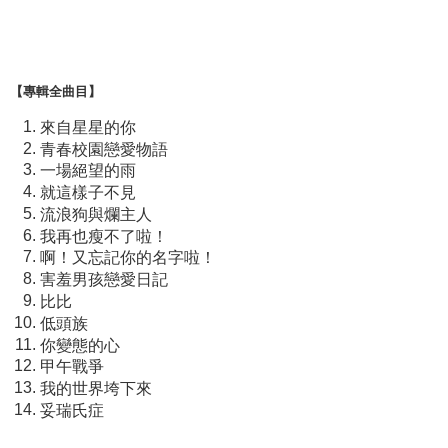
【專輯全曲目】
來自星星的你
青春校園戀愛物語
一場
絕
望的雨
就這樣子不見
流浪狗與爛主人
我再也瘦不了啦！
啊！又忘記你的名字啦！
害羞男孩戀愛日記
比比
低頭族
你變態的心
甲午戰爭
我的世界
垮
下來
妥瑞氏症