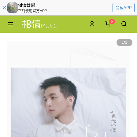
相信音樂
開啟APP
立刻使用官方APP
0
1
/
1