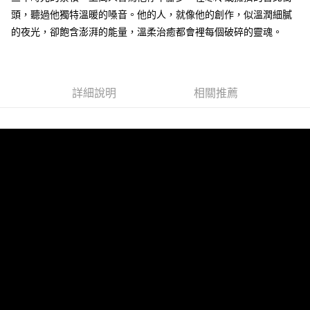
頭，聽過他獨特溫暖的嗓音。他的人，就像他的創作，似溫潤細膩
悠遊付
的夜光，卻飽含澎湃的能量，溫柔治癒都會裡每個破碎的靈魂。
Google Pay
全盈+PAY
詳細說明
相關推薦
ATM付款
運送方式
全家取貨付款
每筆NT$65，滿NT$1,000(含以上)免運費
付款後全家取貨
每筆NT$65，滿NT$1,000(含以上)免運費
7-11取貨付款
每筆NT$65，滿NT$1,000(含以上)免運費
付款後7-11取貨
每筆NT$65，滿NT$1,000(含以上)免運費