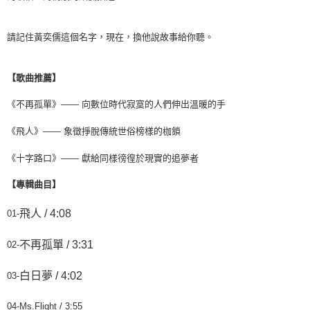
請記住黃奕儒這個名字，現在，換他說故事給你聽。
【歌曲推薦】
《不再孤單》——
向數位時代寂寞的人們伸出溫暖的手
《飛人》——
象徵掙脫傳統世俗榜樣的枷鎖
《十字路口》——
獻給同樣徬徨於現實的追夢者
【專輯曲目】
飛人 / 4:08
01-
不再孤單 / 3:31
02-
白日夢 / 4:02
03-
04-Ms.Flight / 3:55