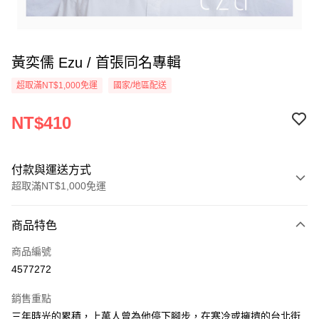
黃奕儒 Ezu / 首張同名專輯
超取滿NT$1,000免運
國家/地區配送
NT$410
付款與運送方式
超取滿NT$1,000免運
付款方式
商品特色
信用卡一次付款
商品編號
超商取貨付款
4577272
LINE Pay
銷售重點
Apple Pay
三年時光的累積，上萬人曾為他停下腳步，在寒冷或擁擠的台北街