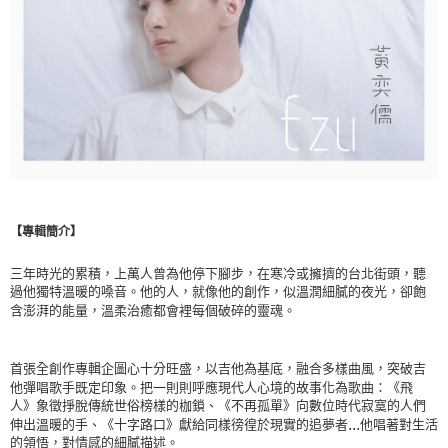
【專輯簡介】
三年時光的累積，上萬人曾為他停下腳步，在寒冷或擁擠的台北街頭，聽
過他獨特溫暖的嗓音。他的人，就像他的創作，似溫潤細膩的夜光，卻飽
含澎湃的能量，溫柔治癒都會裡每個破碎的靈魂。
首張全創作專輯企圖心十分旺盛，以吉他為基底，融合多樣曲風，突破吉
他彈唱歌手既定印象。把一則則呼應現代人心境的故事化為歌曲：《飛
人》象徵掙脫傳統世俗榜樣的枷鎖、《不再孤單》向數位時代寂寞的人們
...
伸出溫暖的手、《十字路口》獻給同樣徬徨於現實的追夢者
他唱著對生活
的領悟，對情感的細膩描述。