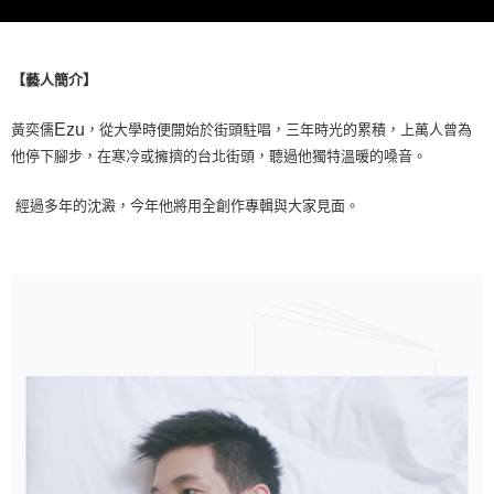
宅配
每筆NT$85，滿NT$1,000(含以上)免運費
【藝人簡介】
海外地區配送
查看運費
Ezu
黃奕儒
，從大學時便開始於街頭駐唱，三年時光的累積，上萬人曾為
他停下腳步，在寒冷或擁擠的台北街頭，聽過他獨特溫暖的嗓音。
經過多年的沈澱，今年他將用全創作專輯與大家見面。