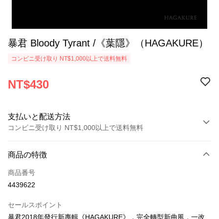
暴君 Bloody Tyrant /《葉隱》（HAGAKURE）
コンビニ受け取り NT$1,000以上で送料無料
NT$430
支払いと配送方法
コンビニ受け取り NT$1,000以上で送料無料
お支払い方法
商品の特徴
クレジットカード1回払い
商品番号
コンビニ店頭代金引換
4439622
LINE Pay
セールスポイント
Apple Pay
暴君2018年發行新專輯《HAGAKURE》，完全轉型新曲風，一改