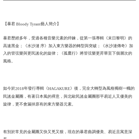
【暴君
藝人簡介】
Bloody Tyrant
暴君歷經多年，受過各種音樂元素的焠鍊，從第一張專輯《末日黎明》的
高速黑金；《水沙漣 序》加入東方樂器的轉型與突破；《水沙漣傳奇》加
入的管弦樂與更民謠化的旋律；《孤鷹行》將管弦樂更昇華至下個層次的
風格。
如今於
年發行專輯《
》後，完全大轉型為風格獨樹一幟的
2018
HAGAKURE
民謠金屬團，有著日本風的禪意，與北歐民謠金屬團那平易近人又優美的
旋律，更不會漏掉原有的東方樂器元素。
有別於常見的金屬團又快又兇又狠，現在的暴君曲調優美、易近且寓意深