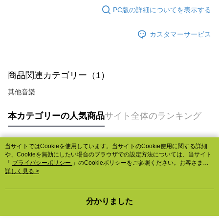
PC版の詳細についてを表示する
カスタマーサービス
商品関連カテゴリー（1）
其他音樂
本カテゴリーの人気商品
サイト全体のランキング
当サイトではCookieを使用しています。当サイトのCookie使用に関する詳細
人気タグ
や、Cookieを無効にしたい場合のブラウザでの設定方法については、当サイト
「
プライバシーポリシー
」のCookieポリシーをご参照ください。お客さま
が、当サイトを引き続き使用される場合、当社がサイト利用規約のCookieポリ
詳しく見る >
シーに基づいてCookieを使用することに同意したものとみなします。
分かりました