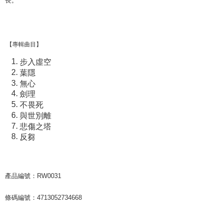
長。
【專輯曲目】
步入虛空
葉隱
無心
劍理
不畏死
與世別離
悲傷之塔
反芻
產品編號：RW0031
條碼編號：4713052734668