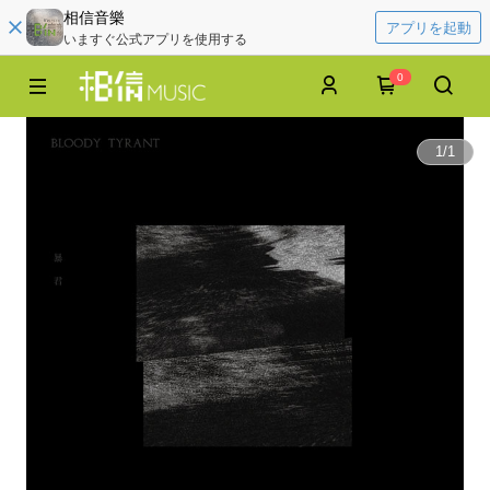
相信音樂
アプリを起動
いますぐ公式アプリを使用する
0
1
/
1