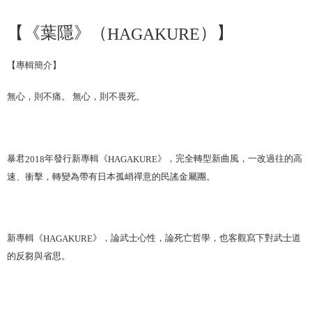
宅配
【《葉隱》（
）】
HAGAKURE
配送毎にNT$85、NT$1,000以上で送料無料
【專輯
簡介】
無心，則不痛。 無心，則不畏死。
暴君
年發行新專輯《
》，完全轉型新曲風，一改過往的高
2018
HAGAKURE
速、衝擊，轉變為帶有日本孤峭禪意的民謠金屬團。
新專輯《
》，論武士心性，論死亡哲學，也客觀寫下對武士道
HAGAKURE
的反芻與省思。