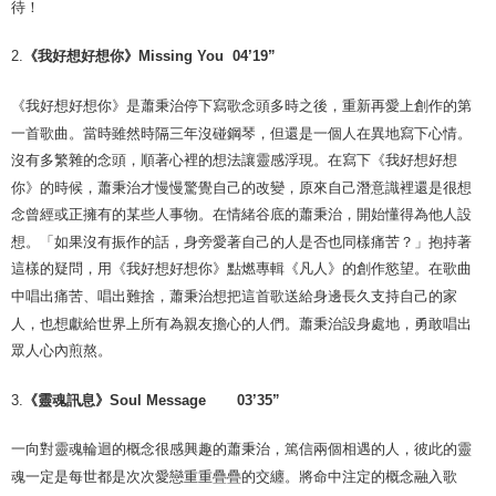
待！
2.
《
我好想好想你》
Missing You 04’19”
《我好想好想你》是蕭秉治停下寫歌念頭多時之後，重新再愛上創作的第
一首歌曲。當時雖然時隔三年沒碰鋼琴，但還是一個人在異地寫下心情。
沒有多繁雜的念頭，順著心裡的想法讓靈感浮現。在寫下《我好想好想
你》的時候，蕭秉治才慢慢驚覺自己的改變，原來自己潛意識裡還是很想
念曾經或正擁有的某些人事物。在情緒谷底的蕭秉治，開始懂得為他人設
想。「如果沒有振作的話，身旁愛著自己的人是否也同樣痛苦？」抱持著
這樣的疑問，用《我好想好想你》點燃專輯《凡人》的創作慾望。在歌曲
中唱出痛苦、唱出難捨，蕭秉治想把這首歌送給身邊長久支持自己的家
人，也想獻給世界上所有為親友擔心的人們。蕭秉治設身處地，勇敢唱出
眾人心內煎熬。
3.
《
靈魂訊息》
Soul Message 03’35”
一向對靈魂輪迴的概念很感興趣的蕭秉治，篤信兩個相遇的人，彼此的靈
魂一定是每世都是次次愛戀重重疊疊的交纏。將命中注定的概念融入歌