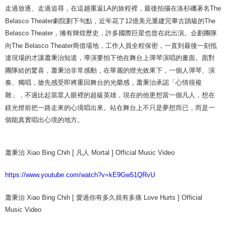
走過放逐、走過追尋，在這趟重返
LA
的旅程裡，最後拍攝在洛杉磯著名
The
Belasco Theater
劇院劃下句點，近年花了
12
億美元重建完畢古蹟級的
The
Belasco Theater
，擁有輝煌歷史，許多國際巨星也曾在此出演。
企劃團隊
向
The Belasco Theater
商借場地，工作人員全程保密，一直到最後一刻抵
達現場的才讓蕭秉治知道，導演要拍下他在舞台上彈琴演唱的畫面。面對
團隊給的驚喜，蕭秉治非常感動，在華麗的燈光效果下，一個人彈琴、演
奏、獨唱，搶先感受即將重回舞台的光榮感，蕭秉治承認「心情很複
雜」，不過比起當眾人眼裡的超級英雄，現在的他更想當一個凡人，想在
鎂光燈前把一路走來的心境唱出來。站在舞台上不只是夢想而已，而是一
個能真實唱出心境的地方。
蕭
秉治
Xiao Bing Chih [
凡人
Mortal ] Official Music Video
https://www.youtube.com/watch?v=kE9Gw51QRvU
蕭秉治 Xiao Bing Chih [ 愛過你有多久就有多痛 Love Hurts ] Official
Music Video