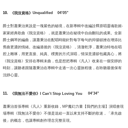
Unqualified
04’05”
10.
《
我沒資格》
爵士對蕭秉治來說是一塊紫色的秘境，在新專輯中改編詮釋原唱靈魂歌姬
-
家家經典歌曲《我沒資格》，就是蕭秉治在秘境中自由翻玩的成果。全新
爵士鋼琴的編曲，讓蕭秉治在配唱時能針對每字每句的抑揚頓挫在增添比
舊曲更濃的情緒。改編過後的《我沒資格》，清澈乾淨，蕭秉治特地在唱
腔上雕琢，用更直接、純真、樸實的方式演唱，情深意濃卻包藏真心，將
《我沒資格》安排在專輯末曲，也是想把專輯《凡人》收束在一個安靜的
時刻，讓聽者跟隨蕭秉治在專輯中走過一次心靈旅程後，在聆聽最後保有
沈靜心靈。
04’34”
11.
《
我無法不愛你》
I Can’t Stop Loving You
蕭秉治首張專輯《凡人》重新收錄，
MP
魔幻力量【我們的主場】演唱會現
場專輯《我無法不愛你》不僅是送給一直以來支持不斷的歌迷，「承先啟
後」的概念，也讓專輯創作理念完整呈現。