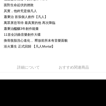
面對生命起伏的挫敗
Easy Wallet
其實，他終究是個凡人
Google Pay
蕭秉治 首張個人創作【凡人】
萬眾屏息等待 最真實的他 再次降臨
Plus Pay
蕭秉治醞釀3年創作能量
ATM払い
11首全詞曲音樂創作大碟
換骨脫胎洗心進化， 釋放前所未有音樂面貌
配送方法
浴火重生 正式回歸 【凡人Mortal】
全家取貨付款
配送毎にNT$65、NT$1,000以上で送料無料
付款後全家取貨
詳細について
おすすめ関連商品
配送毎にNT$65、NT$1,000以上で送料無料
7-11取貨付款
配送毎にNT$65、NT$1,000以上で送料無料
付款後7-11取貨
配送毎にNT$65、NT$1,000以上で送料無料