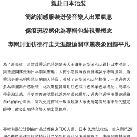
親赴日本治裝
簡約潮感服裝迸發音樂人出眾氣息
傷痕斑駁感化為專輯包裝視覺概念
專輯封面彷彿行走天涯般
拋開華麗表象回歸平凡
為了新專輯，這次蕭秉治也特別隨著天王御用造型師
Paul
親赴日本治裝，
與造型團隊走遍日本潮流聖地，大街小巷搜羅親自挑選試穿專輯服裝。蕭
秉治身兼光明與黑暗的個人特質，激發了造型師
Paul
的想像，一改過去大
多為華麗舞台感服裝，此次造型皆選用紅色或白色等單色系搭配，簡單卻
帶著潮流感。且更首度嘗試墨鏡以外的眼鏡搭配，過去他選擇用墨鏡隱藏
自己的內心世界，這次更是嘗試一般眼鏡讓大家更清楚看見蕭秉治的堅定
眼神，散發出獨特音樂人的出眾氣息。
專輯包裝設計則由作品曾獲東京
TDC
入選、日本
81
雜誌收錄，並入圍第
29
屆金曲獎最佳專輯裝幀設計獎的新銳設計師張溥輝操刀，專輯預購封面概