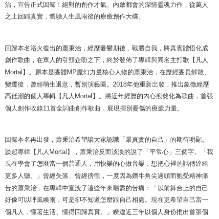
治，宣告正式回歸！絕對的創作才氣、內斂都會的深情靈魂力作，從萬人
之上回歸真實，體驗人生風雨後的療癒創作大碟。
回歸本名浴火復出的蕭秉治，經歷憂鬱期後，戰勝自我，將真實體悟化成
創作歌曲，在眾人的引頸企盼之下，終於發佈了專輯與同名主打歌【凡人
Mortal
】。原本是團體
MP
魔幻力量核心人物的蕭秉治，在歷經團員解散、
變遷後，曾經萌生退意，暫別演藝圈。
2018
年他重新出發，推出象徵經歷
高低潮的個人專輯【凡人
Mortal
】。將近年經歷的內心煎熬化為歌曲，首張
個人創作收錄
11
首全詞曲創作歌曲，展現揮別憂傷的療癒力量。
回歸本名再出發，蕭秉治希望讓大家認識「最真實的自己」的期待明顯。
談起專輯【凡人
Mortal
】，蕭秉治反而淡淡的說了「平常心」三個字。「我
現在學會了怎麼當一個普通人，用快樂的心做音樂，想把心裡的話傳達給
更多人聽。」曾經失落、曾經徬徨，一度因為鑽牛角尖過頭而飽受精神痛
苦的蕭秉治，在專輯中宣洩了這些年來嚐盡的苦痛：「以前舞台上的自己
好像可以呼風喚雨，可是卻不知道怎麼跟自己相處。現在更希望自己當一
個凡人，懂著生活、懂得回歸真實。」睽違近三年以個人身份推出首張個