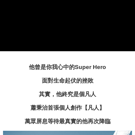
宅配
配送毎にNT$85、NT$1,000以上で送料無料
他曾是你我心中的
Super Hero
面對生命起伏的挫敗
其實，他終究是個凡人
蕭秉治
首張個人創作【凡人】
萬眾屏息等待
最真實的他
再次降臨