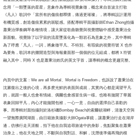
念用「一顆墜落的星星」意象作為專輯視覺象徵，概念來自首波主打歌
《凡人》歌詞中「當所有的傷痕都釋懷，痛過更璀璨」，將專輯設計運用
有機質感，創造傷痕累累的斑駁感。搭配專輯平面攝影師
Ethan Zhong
拍攝
蕭秉治彈奏鋼琴各種情境，讓大家從歌曲聽覺與視覺體驗中感受蕭秉治全
新面貌。視覺除了以宇宙的流星墜落化為一顆岩石為意象之外，其中專輯
為了呼應「凡人」一詞，將象徵平凡、不特別、有瑕疵的視覺符號
X
也作
為要角，歌詞本的攤開造型與海報畫面那一個個的位元組成，都將Ｘ符號
融入其中，同時
X
也是蕭秉治姓氏的英文字首，讓專輯的概念更趨完整。
內頁中的文案：
We are all Mortal
、
Mortal is Freedom
，也訴說了蕭秉治在
沈澱復出之後的心境，再多麽光鮮的表面與成就，其實內心都是渴望平凡
的，就跟一般人也會有情緒、偶爾也會感冒生病一樣。
也唯有拋開了華麗
表象回歸平凡，內心才能拋開包袱，一心一意，自由的選擇自己喜歡的
事。而專輯封面拍攝則於洛杉磯
Bombay Beach
的索爾頓湖畔，清澈天空與
一望無際廣闊湖面，由日籍旅美攝影大師
Ogata
掌鏡，讓蕭秉治行走在湖岸
邊，彷彿行走天涯般，拍下他在自我追尋旅途中的身影，焦點聚集在蕭秉
治身上，他在天地之間，不斷與自我對話、和解，沈潛後準備再飛的模