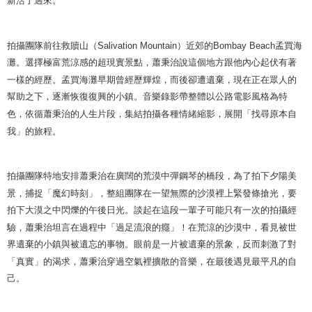
新活了過來。
拍攝團隊前往救贖山（
Salivation Mountain
）近郊的
Bombay Beach
孟買海
灘。選擇極富荒涼感的超現實景點，蕭秉治說這個地方跟他內心起伏有著
一樣的經歷。孟買海灘早期曾經歷輝煌，而後卻遭遺棄，現在正在眾人的
幫助之下，逐漸恢復復興的小鎮。音樂錄影帶整體以公路電影風格為特
色，依循蕭秉治的人生片段，集結拍攝各種情緒縮影，展開「找尋原本自
我」的旅程。
拍攝團隊特地安排蕭秉治在廣闊的荒漠中彈鋼琴的橋段，為了拍下夕陽美
景，捕捉「魔幻時刻」，整組團隊在一望無際的沙漠裡上緊發條搶光，要
拍下大漠之中閃爍的午後日光。談起在這段一輩子可能只有一次的拍攝經
驗，蕭秉治坦言在過程中「過足流浪的癮」！在荒涼的沙漠中，看見被世
界遺棄的小鎮與被遺忘的事物。眼前是一片被遺棄的景象，反而刺激了對
「真實」的渴求，蕭秉治穿過空氣裡擴散的音樂，在最後遇見最平凡的自
己。