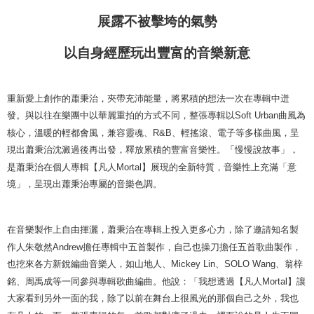
展露不被擊垮的氣勢
以自身經歷玩出豐富的音樂新意
重新愛上創作的蕭秉治，夾帶充沛能量，將累積的想法一次在專輯中迸
發。與以往在樂團中以華麗重拍的方式不同，整張專輯以
Soft Urban
曲風為
核心，溫暖的輕都會風，兼容靈魂、
R&B
、輕搖滾、電子等多樣曲風，呈
現出蕭秉治沈澱過後再出發，釋放累積的豐富音樂性。「慢慢說故事」，
是蕭秉治在個人專輯【凡人
Mortal
】展現的全新特質，音樂性上充滿「意
境」，呈現出蕭秉治專屬的音樂色調。
在音樂製作上自由揮灑，蕭秉治在專輯上投入更多心力，除了邀請知名製
作人朱敬然
Andrew
擔任專輯中五首製作，自己也操刀擔任五首歌曲製作，
也挖來各方新銳編曲音樂人，如山地人、
Mickey Lin
、
SOLO Wang
、翁梓
銘、周禹成等一同參與專輯歌曲編曲。他說：「我想透過【凡人
Mortal
】讓
大家看到另外一面的我，除了以前在舞台上很風光的那個自己之外，我也