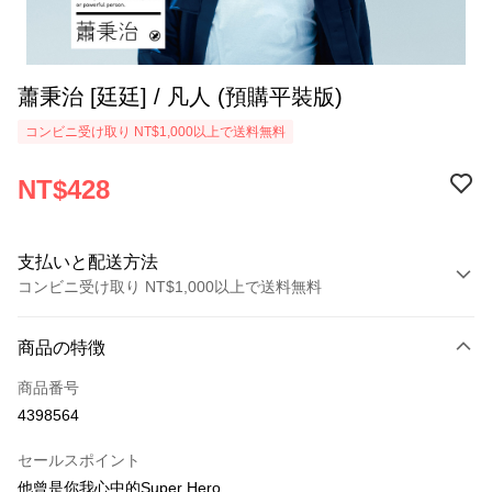
蕭秉治 [廷廷] / 凡人 (預購平裝版)
コンビニ受け取り NT$1,000以上で送料無料
NT$428
支払いと配送方法
コンビニ受け取り NT$1,000以上で送料無料
お支払い方法
商品の特徴
クレジットカード1回払い
商品番号
コンビニ店頭代金引換
4398564
LINE Pay
セールスポイント
Apple Pay
他曾是你我心中的Super Hero