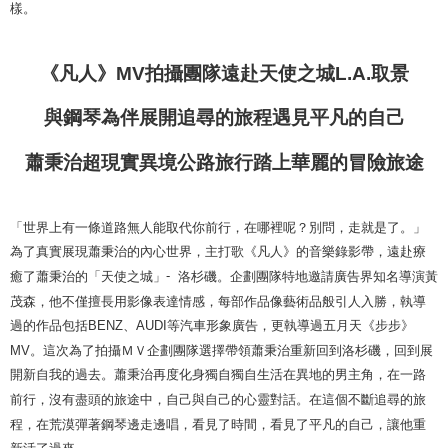
樣。
《凡人》
MV
拍攝團隊遠赴天使之城
L.A.
取景
與鋼琴為伴
展開追尋的旅程
遇見平凡的自己
蕭秉治超現實異境公路旅行
踏上華麗的冒險旅途
「世界上有一條道路無人能取代你前行，在哪裡呢？別問，走就是了。」
為了真實展現蕭秉治的內心世界，主打歌《凡人》的音樂錄影帶，遠赴療
-
癒了蕭秉治的「天使之城」
洛杉磯。企劃團隊特地邀請廣告界知名導演黃
茂森，他不僅擅長用影像表達情感，每部作品像藝術品般引人入勝，執導
過的作品包括
BENZ
、
AUDI
等汽車形象廣告，更執導過五月天《步步》
MV
。這次為了拍攝ＭＶ企劃團隊選擇帶領蕭秉治重新回到洛杉磯，回到展
開新自我的過去。蕭秉治再度化身獨自獨自生活在異地的男主角，在一路
前行，沒有盡頭的旅途中，自己與自己的心靈對話。在這個不斷追尋的旅
程，在荒漠彈著鋼琴邊走邊唱，看見了時間，看見了平凡的自己，讓他重