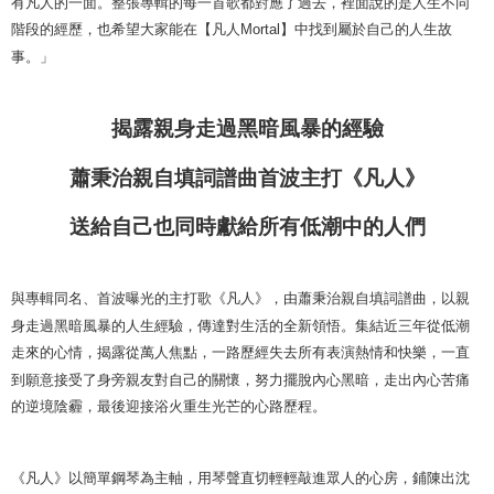
有凡人的一面。整張專輯的每一首歌都對應了過去，裡面說的是人生不同
階段的經歷，也希望大家能在【凡人
Mortal
】中找到屬於自己的人生故
事。」
揭露親身走過黑暗風暴的經驗
蕭秉治親自填詞譜曲首波主打《凡人》
送給自己也同時獻給所有低潮中的人們
與專輯同名、首波曝光的主打歌《凡人》，由蕭秉治親自填詞譜曲，以親
身走過黑暗風暴的人生經驗，傳達對生活的全新領悟。集結近三年從低潮
走來的心情，揭露從萬人焦點，一路歷經失去所有表演熱情和快樂，一直
到願意接受了身旁親友對自己的關懷，努力擺脫內心黑暗，走出內心苦痛
的逆境陰霾，最後迎接浴火重生光芒的心路歷程。
《凡人》以簡單鋼琴為主軸，用琴聲直切輕輕敲進眾人的心房，鋪陳出沈