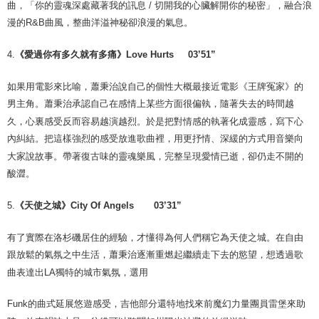
曲，「你的靈魂深處藏著我的訊息
/
切開我的心臟解開你的秘密」，融合浪
漫的
R&B
曲風，整曲洋溢神秘卻浪漫的氣息。
4.
《
愛過你有多久就有多痛》
Love Hurts 03’51”
如果用電影來比喻，蕭秉治說自己的個性大概最接近電影《王牌冤家》的
男主角。蕭秉治承認自己在感情上某些方面很偏執，隨著失去的時間越
久，心裏感受反而容易越演越烈。於是把對情感的執著化成靈感，寫下心
內糾結。把這樣強烈的感受放進歌曲裡，用更抒情、深緩的方式用音樂向
大家說故事。帶著復古味的靈魂樂風，完整呈現愛情已逝，卻仍走不開的
酸澀。
5.
《天使之城》
City Of Angels 03’31”
有了實際在洛杉磯居住的經驗，才懂得為何人們稱它為天使之城。在自由
跟放鬆的氣氛之中生活，蕭秉治逐漸重燃起繼續走下去的慾望，想透過歌
曲表達出
LA
獨特的城市氣氛，選用
Funk
的曲式延展悠遊感受，吉他部分還特地找來前魔幻力量團員雷堡來助