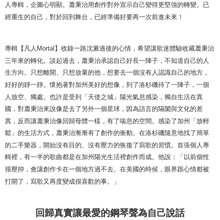
人專輯，企圖心明顯。蕭秉治用創作對外宣示自己變得更堅強的轉變。已
經重生的自己，對於回到舞台，已經準備好要再一次前進未來！
專輯【凡人
Mortal
】收錄一路沈澱過後的心情，希望讓歌迷體驗收藏蕭秉治
三年來的轉化。談起過去，蕭秉治承認自己好長一陣子，不知道自己的人
生方向。只想離開、只想放棄的他，想要去一個沒有人認識自己的地方，
好好的靜一靜。懷抱著對加州美好的想像，到了洛杉磯待了一陣子，一個
人放空、獨處。也許是受到「天使之城」陽光氣息感染，獨自生活在異
國，對蕭秉治來說像是去了另外一個星球，因為語言的隔閡與文化的差
異，反而讓蕭秉治像回歸母體一樣，有了喘息的空間。感染了加州「放輕
鬆」的生活方式，蕭秉治漸漸有了創作的衝動。在洛杉磯隨意地找了簡單
的二手樂器，開始沒有目的、沒有壓力的恢復了寫歌的習慣。首張個人專
輯裡，有一半的歌曲都是在加州陽光生活裡創作而成。他說：「以前個性
很壓抑，會讓創作卡在一個地方過不去。在美國的時候，眼界跟心情都被
打開了，寫歌又再度變成很喜歡的事。」
回歸真實
讓最愛的鋼琴聲為自己說話