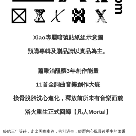
Xiao
專屬暗號貼紙組
示意圖
預購專輯及贈品請以實品為主。
蕭秉治醞釀
3
年創作能量
11
首全詞曲音樂創作大碟
換骨脫胎洗心進化，
釋放前所未有音樂面貌
浴火重生
正式回歸
【凡人
Mortal
】
終結三年等待，走出黑暗幽谷，告別過去，經歷內心風暴後重生的蕭秉