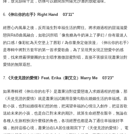
陣，放克韻味十足，彷彿可以聽聞加州陽光沙灘的放縱滋味。
6.
《
伸出你的右手》
Right Hand 03’11”
經歷心內風暴之後，反而滋生對幸福生活的嚮往。將求婚過程的甜滋滋愛
戀與
R&B
曲風融合，如歌詞所唱「像焦糖為牛奶淋上了夢幻
/
你有最迷人
的口感
/
像彩虹為天空塗上了唇彩
/
為你量身定做浪漫」《伸出你的右手》
是專輯中將對方套牢的第一首求愛歌曲，為了呈現男女現正戀愛中的感
受，找來煙霧彈樂團的女主唱李雅微甜蜜對唱，直接不害臊呈現蕭秉治對
愛情的無限遐想。
7.
《
天使見證的愛情》
（劉艾立）
Feat. Erika
Marry Me 03’23”
如果專輯裡《伸出你的右手》是蕭秉治對從愛戀進入求婚過程的想像，那
《天使見證的愛情》就是蕭秉治試圖用音樂勾勒出婚姻生活的幸福感。喜
歡小孩，也對結婚很有幻想的他，把渴望幸福的心情注入創作，把這首歌
送給未來的小孩，也是自己對未來的期許。就算生命經歷在艱辛，無論在
各種人生旅程扮演什麼樣的角色，各項經歷也都是為了通往幸福做好準
備，抱持這樣心境，蕭秉治在
LA
居住後期寫下了《天使見證的愛情》。電