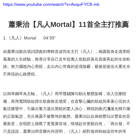
https://www.youtube.com/watch?v=AoquFYC8-mk
蕭秉治【凡人
Mortal
】
11
首全主打推薦
1.
《凡人》
Mortal 04’39”
由蕭秉治親自填詞譜曲的專輯首波同名主打《凡人》，揭露親身走過黑暗
風暴的人生經驗，無畏分享自己近年從萬人焦點跌落谷底後再起的生命軌
跡。努力擺脫內心黑暗，走出內心苦痛的逆境陰霾，最後迎接浴火重生光
芒再現的心路歷程。
以簡單鋼琴為主軸，《凡人》用琴聲鋪陳勾勒出整體架構，添入弦樂陪
襯，再用寬闊鼓組撐出歌曲恢宏感受，在直擊心臟的鼓組與牽著心弦的大
氣弦樂聲中，引爆出奮力逃出黑暗的驚人決心，輝煌的曲式瀰漫光輝片撒
的正面氣息，充分展露不被擊垮的氣勢。蕭秉治以自身經歷玩出豐富的音
樂新意，在唱腔上挑戰了更寬廣音域，情感起伏更顯自然，「再出發」不
只是說說，蕭秉治用音樂向外證明，《凡人》絕對值得粉絲這些年的等