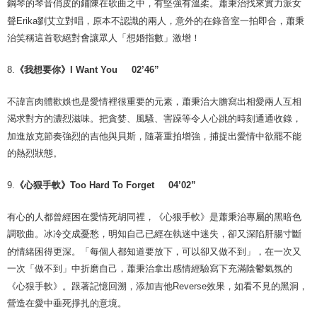
鋼琴的琴音俏皮的鋪陳在歌曲之中，有堅強有溫柔。蕭秉治找來實力派女
聲
Erika
劉艾立對唱，原本不認識的兩人，意外的在錄音室一拍即合，蕭秉
治笑稱這首歌絕對會讓眾人「想婚指數」激增！
8.
《
我想要你》
I Want You 02’46”
不諱言肉體歡娛也是愛情裡很重要的元素，蕭秉治大膽寫出相愛兩人互相
渴求對方的濃烈滋味。把貪婪、風騷、害躁等令人心跳的時刻通通收錄，
加進放克節奏強烈的吉他與貝斯，隨著重拍增強，捕捉出愛情中欲罷不能
的熱烈狀態。
9.
《
心狠手軟》
Too Hard To Forget 04’02”
有心的人都曾經困在愛情死胡同裡，《心狠手軟》是蕭秉治專屬的黑暗色
調歌曲。冰冷交成憂愁，明知自己已經在執迷中迷失，卻又深陷肝腸寸斷
的情緒困得更深。「每個人都知道要放下，可以卻又做不到」，在一次又
一次「做不到」中折磨自己，蕭秉治拿出感情經驗寫下充滿陰鬱氣氛的
《心狠手軟》。跟著記憶回溯，添加吉他
Reverse
效果，如看不見的黑洞，
營造在愛中垂死掙扎的意境。