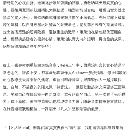
潛時期的心境曲折。進而逐步添加弦樂的陪襯，勇敢吶喊出最真實的心
聲，最後用寬闊的鼓組襯以大氣弦樂，強烈的情感交織，引爆出奮力逃出
黑暗的驚人決心，輝煌的曲式瀰漫光輝片撒的正面氣息，充分展露不被擊
垮的氣勢。以自身經歷玩出豐富的音樂新意，驚見前所未有的寬廣音域，
走出苦痛磨難的逆境陰霾，迎接重生的激昂！蕭秉治在情感起伏更顯自
然，輕易挑起聽者的投射心情，蕭秉治以實力向外證明，再出發的成果，
絕對值得粉絲這些年的等待！
從上一張專輯到重新踏進錄音室，時隔三年半，蕭秉治坦言其實心情是非
常忐忑的。許多不安，都靠著配唱製作人
Andrew
一步步指導、修正唱歌的
耐心教導洗去蕭秉治的焦慮。重新回歸錄音室，跟隨製作人一起採取快
速、自然、不熬夜的的陽光派「錄音法」，讓新歌聽起來充滿更多正面氣
息。笑稱自己在錄音室一向走陰沈、熬夜路線的自己，第一次在「光明世
界」錄下新歌。歌曲中蕭秉治也展現聲音力道，隨著音階轉換豐富情緒，
在錄音過程狀態極佳，一路唱出《凡人》堅毅剛強的氣勢。
「【凡人
Mortal
】專輯在講
“
真實做自己
”
這件事，我用這張專輯來鼓勵自