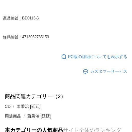
產品編號：BD0113-5
條碼編號：4713052735153
PC版の詳細についてを表示する
カスタマーサービス
商品関連カテゴリー（2）
CD
蕭秉治 [廷廷]
周邊商品
蕭秉治 [廷廷]
本カテゴリーの人気商品
サイト全体のランキング