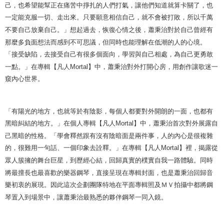
己，也希望能幫正在痛苦中掙扎的人們打氣，讓他們知道就算卡關了，也
一定能克服一切、走出來。只要願意相信自己，就不會被打敗，所以千萬
不要自己放棄自己。」想起過去，恢復心情之後，蕭秉治對於自己曾經有
那麼多負面想法而感到不可思議，但同時也能理解在低潮的人的心境。
「接受缺陷，去接受自己有很多個面向，學習與自己相處，為自己更勇敢
一點。」在專輯【凡人
Mortal
】中，蕭秉治對外打開心房，用創作讓歌迷一
窺內心世界。
「有陽光的地方，也就等於有陰影，每個人都要對外開朗的一面，也都有
黑暗糾結的地方。」在個人專輯【凡人
Mortal
】中，蕭秉治首次對外展露自
己黑暗的性格。「學會釋然跟有沒有陰暗面是兩件事，人的內心是很複雜
的，很難用一句話、一個印象去詮釋。」在專輯【凡人
Mortal
】裡，揭露從
眾人簇擁的舞台巨星，到歷經心結，回歸真實的樸實自我一路體驗。同時
將最擅長也最喜歡的樂器鋼琴，直接呈現在專輯封面，也是蕭秉治回歸音
樂初衷的展現。因此這次企劃團隊特地在平面專輯照及ＭＶ拍攝中都將鋼
琴置入到場景中，讓蕭秉治最熟悉的夥伴鋼琴一同入鏡。