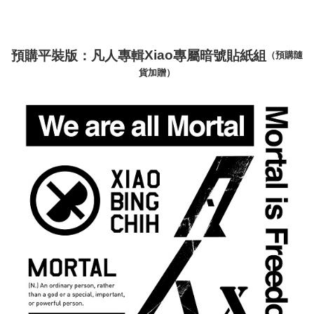
預購平裝版：
凡人專輯
專屬暗號貼紙組
Xiao
（預購隨
貨加贈）