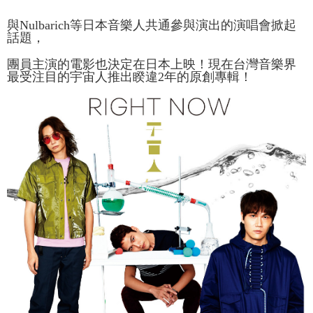
7-11取貨付款
NT$65/pesanan | Penghantaran percuma untuk pesanan
與Nulbarich等日本音樂人共通參與演出的演唱會掀起
話題，
NT$1,000 atau lebih
團員主演的電影也決定在日本上映！現在台灣音樂界
付款後7-11取貨
最受注目的宇宙人推出睽違2年的原創專輯！
NT$65/pesanan | Penghantaran percuma untuk pesanan
NT$1,000 atau lebih
宅配
NT$85/pesanan | Penghantaran percuma untuk pesanan
NT$1,000 atau lebih
海外地區配送
Kadar Penghantaran