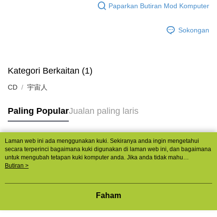
Paparkan Butiran Mod Komputer
Sokongan
Kategori Berkaitan (1)
CD
宇宙人
Paling Popular
Jualan paling laris
Laman web ini ada menggunakan kuki. Sekiranya anda ingin mengetahui
Tag Popular
secara terperinci bagaimana kuki digunakan di laman web ini, dan bagaimana
untuk mengubah tetapan kuki komputer anda. Jika anda tidak mahu
menggunakan kuki di komputer anda, sila rujuk penerangan mengenai kuki.
Butiran >
Dasar Privasi
Laman web ini ada menggunakan kuki. Sekiranya anda ingin
mengetahui secara terperinci bagaimana kuki digunakan di laman web ini,
dan bagaimana untuk mengubah tetapan kuki komputer anda. Jika anda tidak
Faham
mahu menggunakan kuki di komputer anda, sila rujuk penerangan mengenai
kuki.