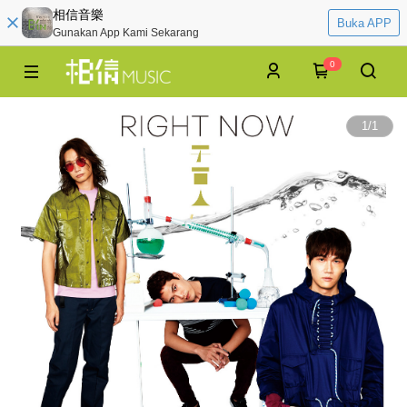
相信音樂
Buka APP
Gunakan App Kami Sekarang
0
1
/
1