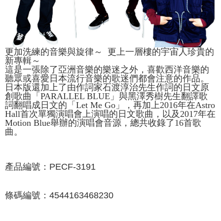
更加洗練的音樂與旋律～ 更上一層樓的宇宙人珍貴的
新專輯～
這是一張除了亞洲音樂的樂迷之外，喜歡西洋音樂的
聽眾或喜愛日本流行音樂的歌迷們都會注意的作品。
日本版還加上了由作詞家石渡淳治先生作詞的日文原
創歌曲「PARALLEL BLUE」與黑澤秀樹先生翻譯歌
詞翻唱成日文的「Let Me Go」，再加上2016年在Astro
Hall首次單獨演唱會上演唱的日文歌曲，以及2017年在
Motion Blue舉辦的演唱會音源，總共收錄了16首歌
曲。
產品編號：
PECF-3191
條碼編號：
4544163468230