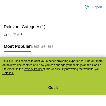
Support
Relevant Category (1)
CD
宇宙人
Most Popular
Best Sellers
This site uses cookies to offer you a better browsing experience. Find out more
Popular Tags
on how we use cookies and how you can change your settings on the Cookie
Statement in the
Privacy Policy
of this website. By browsing the website, you
agree to our use of cookies as described in our Cookie Statement.
Details >
Got it