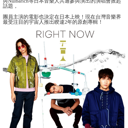
與Nulbarich等日本音樂人共通參與演出的演唱會掀起
NT$65/order | Free shipping on orders of NT$1,000 or more
話題，
宅配
團員主演的電影也決定在日本上映！現在台灣音樂界
最受注目的宇宙人推出睽違2年的原創專輯！
NT$85/order | Free shipping on orders of NT$1,000 or more
海外地區配送
Shipping Rates