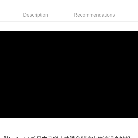
Apple Pay
Description
Recommendations
Easy Wallet
Google Pay
Plus Pay
ATM Transfer
Shipping Method
全家取貨付款
NT$65/order | Free shipping on orders of NT$1,000 or more
付款後全家取貨
NT$65/order | Free shipping on orders of NT$1,000 or more
7-11取貨付款
NT$65/order | Free shipping on orders of NT$1,000 or more
付款後7-11取貨