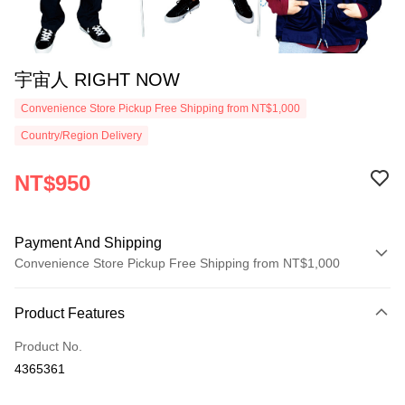
宇宙人 RIGHT NOW
Convenience Store Pickup Free Shipping from NT$1,000
Country/Region Delivery
NT$950
Payment And Shipping
Convenience Store Pickup Free Shipping from NT$1,000
Payment Method
Product Features
Credit Card (Full Payment)
Product No.
Convenience Store Pickup and Pay
4365361
LINE Pay