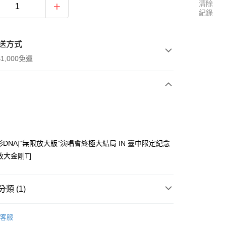
清除
紀錄
送方式
1,000免運
次付款
付款
形DNA]“無限放大版”演唱會終極大結局 IN 臺中限定紀念
放大金剛T]
類 (1)
y
區
五月天 [D.N.A 創造] / [無限創造DNA周邊]
客服