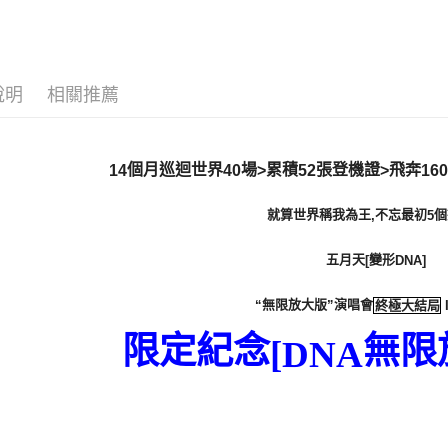
ATM付款
運送方式
說明
相關推薦
全家取貨
每筆NT$6
個月巡迴世界
場
累積
張登機證
飛奔
14
40
>
52
>
160
付款後全
每筆NT$6
就算世界稱我為王
不忘最初
個
,
5
7-11取貨
五月天
變形
[
DNA]
每筆NT$6
無限放大版
演唱會
“
”
終極大結局
付款後7-1
每筆NT$6
限定紀念
無限
[DNA
宅配
每筆NT$8