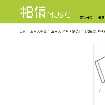
商品分類
最新
首頁
五月天專區
五月天 [D.N.A 創造] / [無限創造DNA