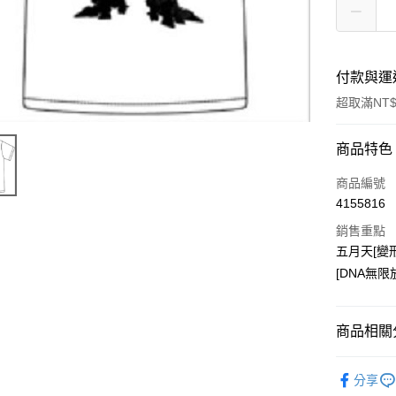
付款與運
超取滿NT$
付款方式
商品特色
信用卡一
商品編號
4155816
超商取貨
銷售重點
LINE Pay
五月天[變
[DNA無限
Apple Pay
悠遊付
商品相關分
Google Pa
五月天專
全盈+PAY
分享