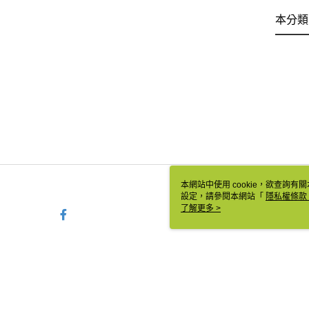
本分類
本網站中使用 cookie，欲查詢有關
設定，請參閱本網站「
隱私權條款
使用 cookie。
了解更多 >