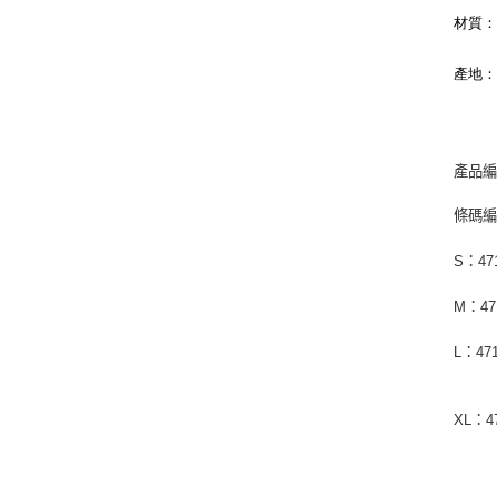
材質
產地
產品編
條碼
S：471
M：471
L：471
XL：47