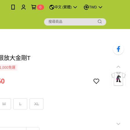
0
中文 (繁體)
TWD
無限放大金剛T
1,000免運
50
M
L
XL