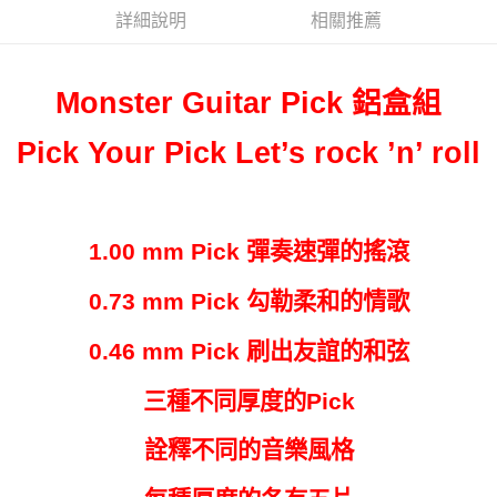
詳細說明
相關推薦
悠遊付
Google Pay
Monster Guitar Pick
鋁盒組
全盈+PAY
Pick Your Pick Let’s rock ’n’ roll
ATM付款
運送方式
全家取貨付款
1.00 mm Pick
彈奏速彈的搖滾
每筆NT$65，滿NT$1,000(含以上)免運費
0.73 mm Pick
勾勒柔和的情歌
付款後全家取貨
每筆NT$65，滿NT$1,000(含以上)免運費
0.46 mm Pick
刷出友誼的和弦
7-11取貨付款
三種不同厚度的
Pick
每筆NT$65，滿NT$1,000(含以上)免運費
詮釋不同的音樂風格
付款後7-11取貨
每筆NT$65，滿NT$1,000(含以上)免運費