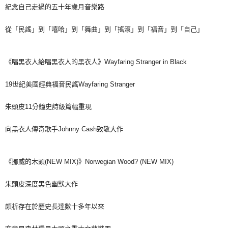
紀念自己走過的五十年歲月音樂路
從「民謠」到「嘻哈」到「舞曲」到「搖滾」到「福音」到「自己」
《唱黑衣人給唱黑衣人的黑衣人》Wayfaring Stranger in Black
19世紀美國經典福音民謠Wayfaring Stranger
朱頭皮11分鐘史詩級篇幅重現
向黑衣人傳奇歌手Johnny Cash致敬大作
《挪威的木頭(NEW MIX)》Norwegian Wood? (NEW MIX)
朱頭皮深度黑色幽默大作
頗析存在於歷史長達數十多年以來