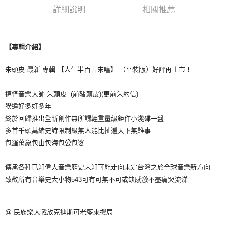
詳細說明
相關推薦
悠遊付
Google Pay
【專輯介紹】
全盈+PAY
朱頭皮 最新 專輯 【人生半百古來嘻】 （平裝版）好評再上市！
ATM付款
搞怪音樂大師 朱頭皮 (前豬頭皮)(更前朱約信)
運送方式
睽違好多好多年
全家取貨付款
終於回歸推出全新創作無所謂輕重量級鉅作小淺碟一盤
每筆NT$65，滿NT$1,000(含以上)免運費
多首千頭萬緒史詩限制級無人能比扯遍天下無難事
包羅萬象包山包海包公包婆
付款後全家取貨
每筆NT$65，滿NT$1,000(含以上)免運費
傳承各種已知偉大音樂歷史未知可能走向未定台灣之於全球音樂新方向
7-11取貨付款
致敬所有音樂史大小物543可有可無不可或缺感激不盡痛哭流涕
每筆NT$65，滿NT$1,000(含以上)免運費
付款後7-11取貨
@ 民族樂大戰放克迪斯可老藍來攪局
每筆NT$65，滿NT$1,000(含以上)免運費