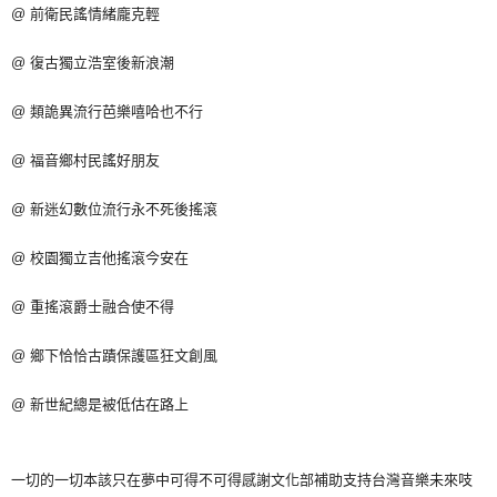
@ 前衛民謠情緒龐克輕
宅配
每筆NT$85，滿NT$1,000(含以上)免運費
@ 復古獨立浩室後新浪潮
@ 類詭異流行芭樂嘻哈也不行
@ 福音鄉村民謠好朋友
@ 新迷幻數位流行永不死後搖滾
@ 校園獨立吉他搖滾今安在
@ 重搖滾爵士融合使不得
@ 鄉下恰恰古蹟保護區狂文創風
@ 新世紀總是被低估在路上
一切的一切本該只在夢中可得不可得感謝文化部補助支持台灣音樂未來吱