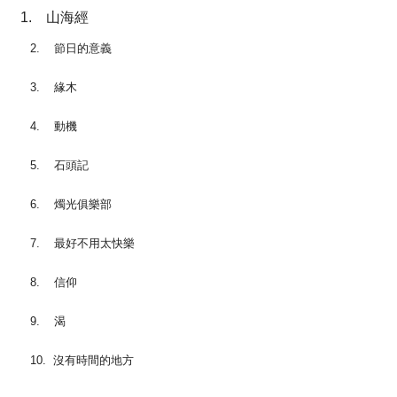
山海經
2. 節日的意義
3. 緣木
4. 動機
5. 石頭記
6. 燭光俱樂部
7. 最好不用太快樂
8. 信仰
9. 渴
10. 沒有時間的地方