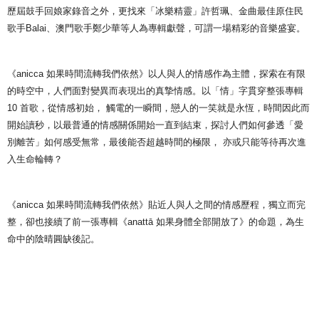
歷屆鼓手回娘家錄音之外，更找來「冰樂精靈」許哲珮、金曲最佳原住民
歌手Balai、澳門歌手鄭少華等人為專輯獻聲，可謂一場精彩的音樂盛宴。
《anicca 如果時間流轉我們依然》以人與人的情感作為主體，探索在有限
的時空中，人們面對變異而表現出的真摯情感。以「情」字貫穿整張專輯
10 首歌，從情感初始， 觸電的一瞬間，戀人的一笑就是永恆，時間因此而
開始讀秒，以最普通的情感關係開始一直到結束，探討人們如何參透「愛
別離苦」如何感受無常，最後能否超越時間的極限， 亦或只能等待再次進
入生命輪轉？
《anicca 如果時間流轉我們依然》貼近人與人之間的情感歷程，獨立而完
整，卻也接續了前一張專輯《anattā 如果身體全部開放了》的命題，為生
命中的陰晴圓缺後記。