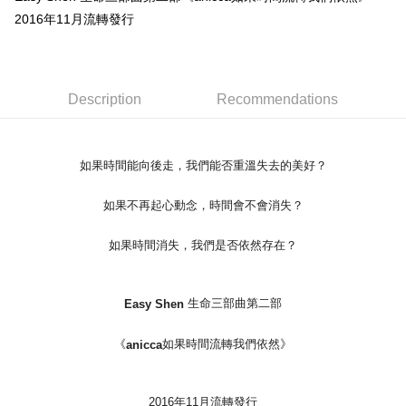
2016年11月流轉發行
Easy Wallet
Google Pay
Plus Pay
Description
Recommendations
ATM Transfer
Shipping Method
如果時間能向後走，我們能否重溫失去的美好？
全家取貨付款
如果不再起心動念，時間會不會消失？
NT$65/order | Free shipping on orders of NT$1,000 or more
如果時間消失，我們是否依然存在？
付款後全家取貨
NT$65/order | Free shipping on orders of NT$1,000 or more
生命三部曲第二部
Easy Shen
7-11取貨付款
NT$65/order | Free shipping on orders of NT$1,000 or more
《
如果時間流轉我們依然》
anicca
付款後7-11取貨
NT$65/order | Free shipping on orders of NT$1,000 or more
2016年11月流轉發行