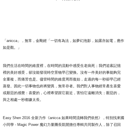
宅配
NT$85/order | Free shipping on orders of NT$1,000 or more
「anicca」，無常，金剛經「一切有為法，如夢幻泡影，如露亦如電，應作
如是觀。」
我們生活在時間的維度裡，在時間的流動中感受生老病死；我們追索記憶
裡的美好感受，卻沒能發現時空景物早已變換。沒有一件美好的事能夠完
全重複，而痛苦也是。儘管時間的維度周而復始，走過的每一秒卻早已經
蒸發。因此一切事物也終將變異，無常存者。我們對人事物經常產生喜愛
或厭惡的感覺：喜愛的，心裡希望跟它親近，害怕它遠離消失；厭惡的，
與之相處一秒都嫌太長。
Easy Shen 2016 全新力作《anicca 如果時間流轉我們依然》，特別找來國
小同學 - Magic Power 魔幻力量團長凱開擔任專輯共同製作人，除了召回