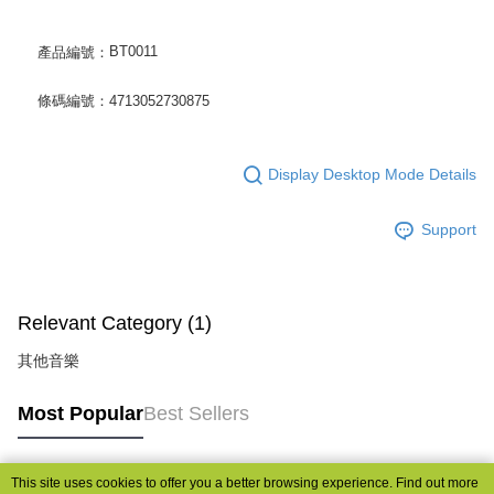
BT0011
產品編號：
條碼編號：4713052730875
Display Desktop Mode Details
Support
Relevant Category (1)
其他音樂
Most Popular
Best Sellers
This site uses cookies to offer you a better browsing experience. Find out more