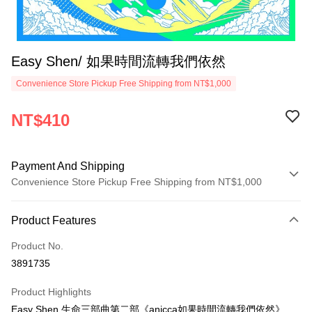
Easy Shen/ 如果時間流轉我們依然
Convenience Store Pickup Free Shipping from NT$1,000
NT$410
Payment And Shipping
Convenience Store Pickup Free Shipping from NT$1,000
Payment Method
Product Features
Credit Card (Full Payment)
Product No.
Convenience Store Pickup and Pay
3891735
LINE Pay
Product Highlights
Apple Pay
Easy Shen 生命三部曲第二部《anicca如果時間流轉我們依然》