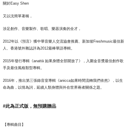
關於Easy Shen
又以沈簡單著稱，
涉足創作、音樂製作、歌唱、樂器演奏的全才，
2012年以《預言》獲中華音樂人交流協會推薦、新加坡Freshmusic最佳新
人、香港號外雜誌評為2012最棒華語專輯。
2015年發行專輯《anattā 如果身體全部開放了》，入圍金音獎最佳創作歌
手及最佳風格類型專輯。
2016年，推出第三張錄音室專輯《anicca如果時間流轉我們依然》，以生
命為曲，以情為詞，延續人類身體與外在世界兩者關係之題。
#此為正式版，無預購贈品
【專輯曲目】