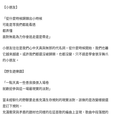
【小朋友】
「從什麼時候歸類出小時候
可能是等我們都能看透
都弄懂
面對無能為力你會逃走還是帶走」
小朋友往往是我們心中天真與無邪的代名詞。從什麼時候開始，我們也離
它越來越遠。或許我們都還沒被歸類，也都沒變，只不過是學會張牙舞爪
的小朋友。
【野生遊樂園】
「一點天真一些善良換張入場卷
就歡迎參與這一場最現實的派對」
當未經馴化的野獸要走進充滿生存規則的現實派對，該做的是改變樣貌還
是訂下規則。
充滿衝突與矛盾的題材也同樣的在這首歌的編曲上呈現，歌曲中段落間的