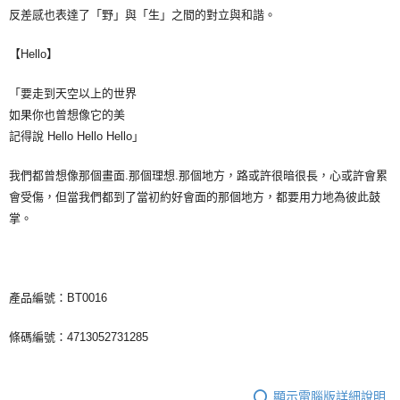
反差感也表達了「野」與「生」之間的對立與和諧。
【Hello】
「要走到天空以上的世界
如果你也曾想像它的美
記得說 Hello Hello Hello」
我們都曾想像那個畫面.那個理想.那個地方，路或許很暗很長，心或許會累
會受傷，但當我們都到了當初約好會面的那個地方，都要用力地為彼此鼓
掌。
產品編號：BT0016
條碼編號：4713052731285
顯示電腦版詳細說明