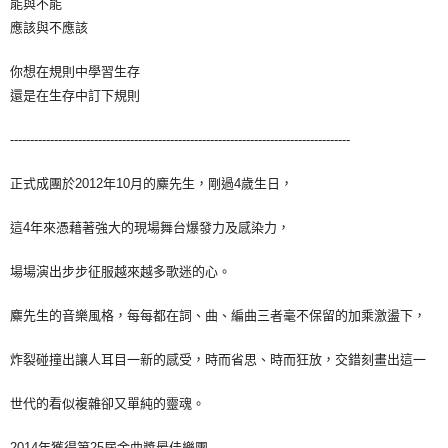
能與不能
應該與不應該
宅配
每筆NT$85，滿NT$1,000(含以上)免運費
你想在規則中學習生存
還是在生存中訂下規則
-------------------------------------------------------------------------------------
正式成團於2012年10月的麋先生，剛過4歲生日，
這4年來憑藉著強大的現場舞台爆發力及感染力，
場場演出步步征服越來越多歌迷的心。
麋先生的音樂風格，每每都在詞、曲、編曲三者毫不保留的加乘激盪下，
炸裂碰撞出讓人耳目一新的感受，時而省思、時而狂放，交錯刻畫出這一
世代的看似複雜卻又單純的靈魂。
2014年獲得第25屆金曲獎最佳樂團