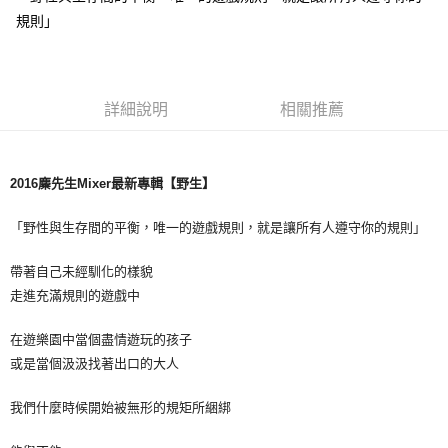
規則」
悠遊付
Google Pay
全盈+PAY
詳細說明
相關推薦
ATM付款
2016
麋先生Mixer最新專輯【野生】
運送方式
全家取貨付款
「野性與生存間的平衡，唯一的遊戲規則，就是讓所有人遵守你的規則」
每筆NT$65，滿NT$1,000(含以上)免運費
帶著自己未經馴化的樣貌
付款後全家取貨
走進充滿規則的遊戲中
每筆NT$65，滿NT$1,000(含以上)免運費
在遊樂園中當個盡情遊玩的孩子
7-11取貨付款
或是當個汲汲找著出口的大人
每筆NT$65，滿NT$1,000(含以上)免運費
我們什麼時候開始被無形的規矩所綑綁
付款後7-11取貨
每筆NT$65，滿NT$1,000(含以上)免運費