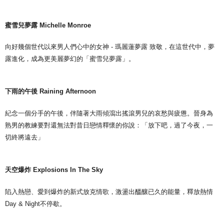
蜜雪兒夢露 Michelle Monroe
向好幾個世代以來男人們心中的女神 - 瑪麗蓮夢露 致敬，在這世代中，夢
露進化，成為更美麗夢幻的「蜜雪兒夢露」。
下雨的午後 Raining Afternoon
紀念一個分手的午後，伴隨著大雨傾瀉出搖滾男兒的哀愁與疲憊。晉身為
熟男的教練要對還無法對昔日戀情釋懷的你說：「放下吧，過了今夜，一
切終將遠去」
天空爆炸 Explosions In The Sky
陷入熱戀、愛到爆炸的新式放克情歌，激盪出醞釀已久的能量，釋放熱情
Day & Night不停歇。