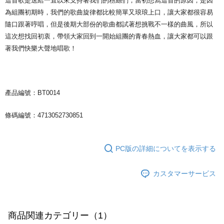
這首歌是送給一直以來支持著我們的粉絲們，當初想寫這首的原因，是因
為組團初期時，我們的歌曲旋律都比較簡單又琅琅上口，讓大家都很容易
隨口跟著哼唱，但是後期大部份的歌曲都試著想挑戰不一樣的曲風，所以
這次想找回初衷，帶領大家回到一開始組團的青春熱血，讓大家都可以跟
著我們快樂大聲地唱歌！
產品編號：BT0014
條碼編號：4713052730851
PC版の詳細についてを表示する
カスタマーサービス
商品関連カテゴリー（1）