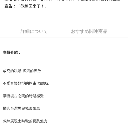
宣告：「教練回來了！」
Easy Wallet
Google Pay
Plus Pay
詳細について
おすすめ関連商品
ATM払い
配送方法
專輯介紹：
全家取貨付款
配送毎にNT$65、NT$1,000以上で送料無料
放克的跳動 搖滾的奔放
付款後全家取貨
不受音樂類型的拘束 放膽玩
配送毎にNT$65、NT$1,000以上で送料無料
潮流復古之間的時髦感受
7-11取貨付款
配送毎にNT$65、NT$1,000以上で送料無料
揉合台灣男兒搖滾氣息
付款後7-11取貨
教練展現土時髦的夏趴魅力
配送毎にNT$65、NT$1,000以上で送料無料