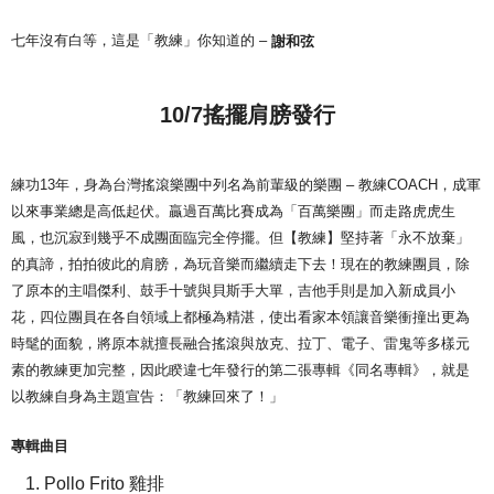
七年沒有白等，這是「教練」你知道的 –
謝和弦
10/7搖擺肩膀發行
練功13年，身為台灣搖滾樂團中列名為前輩級的樂團 – 教練COACH，成軍
以來事業總是高低起伏。贏過百萬比賽成為「百萬樂團」而走路虎虎生
風，也沉寂到幾乎不成團面臨完全停擺。但【教練】堅持著「永不放棄」
的真諦，拍拍彼此的肩膀，為玩音樂而繼續走下去！現在的教練團員，除
了原本的主唱傑利、鼓手十號與貝斯手大單，吉他手則是加入新成員小
花，四位團員在各自領域上都極為精湛，使出看家本領讓音樂衝撞出更為
時髦的面貌，將原本就擅長融合搖滾與放克、拉丁、電子、雷鬼等多樣元
素的教練更加完整，因此睽違七年發行的第二張專輯《同名專輯》，就是
以教練自身為主題宣告：「教練回來了！」
專輯曲目
Pollo Frito 雞排