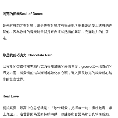
閃亮的節奏Soul of Dance
是先有舞蹈才有音樂，還是先有音樂才有舞蹈呢？歌曲獻給愛上跳舞的你
我他，因為教練的音樂能量就是來自這些熱情的舞蹈，充滿動力的往前
走。
妳是我的巧克力 Chocolate Rain
以貝斯的聲線打開充滿巧克力香甜滋味的愛情世界，groove出一場奇幻的
巧克力雨，將愛情的滋味漸漸地融化在心頭，進入擅長放克的教練精心編
排的驚喜世界。
Real Love
關於真愛，最高中心思想就是：「珍惜所愛，把握每一刻；犧牲包容，獻
上真誠」。這世界因為愛而持續轉動，教練獻出音樂為那份真摯而感動。