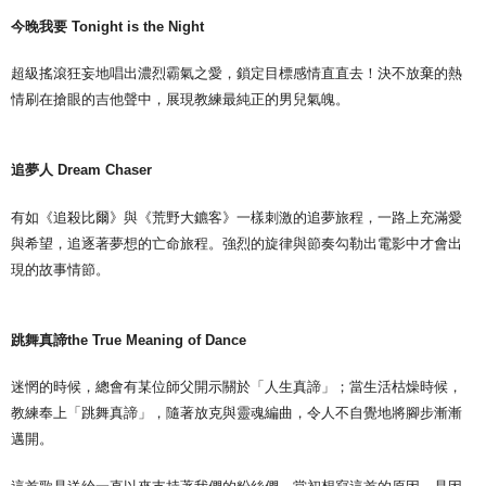
今晚我要 Tonight is the Night
超級搖滾狂妄地唱出濃烈霸氣之愛，鎖定目標感情直直去！決不放棄的熱
情刷在搶眼的吉他聲中，展現教練最純正的男兒氣魄。
追夢人 Dream Chaser
有如《追殺比爾》與《荒野大鑣客》一樣刺激的追夢旅程，一路上充滿愛
與希望，追逐著夢想的亡命旅程。強烈的旋律與節奏勾勒出電影中才會出
現的故事情節。
跳舞真諦the True Meaning of Dance
迷惘的時候，總會有某位師父開示關於「人生真諦」；當生活枯燥時候，
教練奉上「跳舞真諦」，隨著放克與靈魂編曲，令人不自覺地將腳步漸漸
邁開。