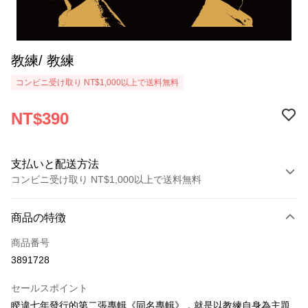
教練/ 教練
コンビニ受け取り NT$1,000以上で送料無料
NT$390
支払いと配送方法
コンビニ受け取り NT$1,000以上で送料無料
お支払い方法
商品の特徴
クレジットカード1回払い
商品番号
コンビニ店頭代金引換
3891728
LINE Pay
セールスポイント
Apple Pay
睽違七年發行的第二張專輯《同名專輯》，就是以教練自身為主題