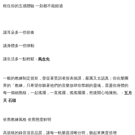
框住你的五感體驗 一刻都不能錯過
宅配
配送毎にNT$85、NT$1,000以上で送料無料
讓耳朵多一些節奏
讓身體多一些律動
讓生活多一點輕鬆 -
馬念先
一般的教練制定規矩，督促著受訓者按表操課，嚴厲又太認真；但在樂團
界的「教練」只希望你聽著他們的音樂放肆你禁錮的靈魂，震盪你身體的
每一個細胞核，一起搖擺，一直搖擺，搖搖擺擺，然後開心地擁抱。 -
五月
天 石頭
依舊教練風格 依舊態度鮮明
高規格的錄音混音品質，讓每一軌樂器清晰分明，聽起來爽度倍增