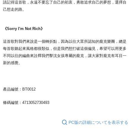
請記得這首歌，永遠不要忘了自己的初衷，勇敢追求自己的夢想，選擇自
己想走的路。
《Sorry I'm Not Rich》
這首歌對我們來說是一個轉折點，因為以往大眾所認知的龐克樂團，總是
每首歌聽起來風格都很類似，但是我們想打破這個偏見，希望可以用更多
不同以往的編曲來詮釋我們擊沈女孩專屬的龐克，讓大家對龐克有耳目一
新的感覺。
產品編號：BT0012
條碼編號：4713052730493
PC版の詳細についてを表示する