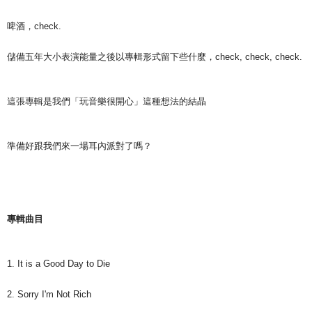
宅配
啤酒，check.
配送毎にNT$85、NT$1,000以上で送料無料
儲備五年大小表演能量之後以專輯形式留下些什麼，check, check, check.
這張專輯是我們「玩音樂很開心」這種想法的結晶
準備好跟我們來一場耳內派對了嗎？
專輯曲目
1. It is a Good Day to Die
2. Sorry I'm Not Rich