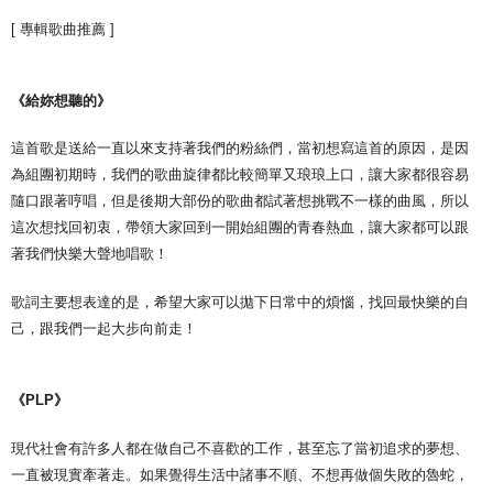
[ 專輯歌曲推薦 ]
《給妳想聽的》
這首歌是送給一直以來支持著我們的粉絲們，當初想寫這首的原因，是因
為組團初期時，我們的歌曲旋律都比較簡單又琅琅上口，讓大家都很容易
隨口跟著哼唱，但是後期大部份的歌曲都試著想挑戰不一樣的曲風，所以
這次想找回初衷，帶領大家回到一開始組團的青春熱血，讓大家都可以跟
著我們快樂大聲地唱歌！
歌詞主要想表達的是，希望大家可以拋下日常中的煩惱，找回最快樂的自
己，跟我們一起大步向前走！
《PLP》
現代社會有許多人都在做自己不喜歡的工作，甚至忘了當初追求的夢想、
一直被現實牽著走。如果覺得生活中諸事不順、不想再做個失敗的魯蛇，