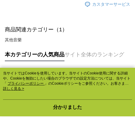
カスタマーサービス
商品関連カテゴリー（1）
其他音樂
本カテゴリーの人気商品
サイト全体のランキング
当サイトではCookieを使用しています。当サイトのCookie使用に関する詳細
人気タグ
や、Cookieを無効にしたい場合のブラウザでの設定方法については、当サイト
「
プライバシーポリシー
」のCookieポリシーをご参照ください。お客さま
が、当サイトを引き続き使用される場合、当社がサイト利用規約のCookieポリ
詳しく見る >
シーに基づいてCookieを使用することに同意したものとみなします。
分かりました