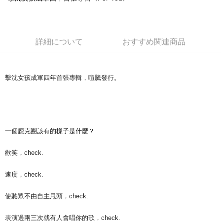
Easy Wallet
Google Pay
詳細について
おすすめ関連商品
Plus Pay
ATM払い
擊沈女孩成軍四年首張專輯，喧騰發行。
配送方法
全家取貨付款
配送毎にNT$65、NT$1,000以上で送料無料
一個龐克團該有的樣子是什麼？
付款後全家取貨
配送毎にNT$65、NT$1,000以上で送料無料
歡笑，check.
7-11取貨付款
速度，check.
配送毎にNT$65、NT$1,000以上で送料無料
使聽眾不由自主甩頭，check.
付款後7-11取貨
配送毎にNT$65、NT$1,000以上で送料無料
表演過兩三次就有人會唱你的歌，check.