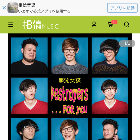
相信音樂
アプリを起動
いますぐ公式アプリを使用する
0
1
/
1