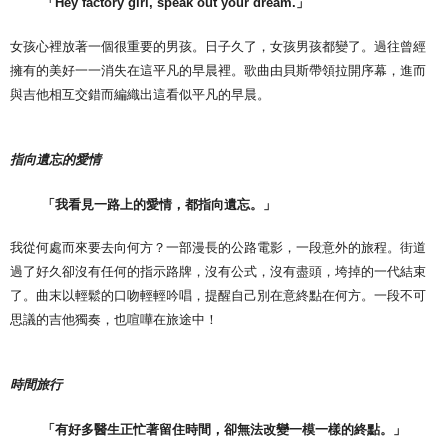
「
Hey factory girl, speak out your dream.
」
女孩心裡放著一個很重要的男孩。日子久了，女孩男孩都變了。過往曾經
擁有的美好一一消失在這平凡的早晨裡。歌曲由貝斯帶領拉開序幕，進而
與吉他相互交錯而編織出這看似平凡的早晨。
指向遺忘的愛情
「我看見一路上的愛情，都指向遺忘。」
我從何處而來要去向何方？一部漫長的公路電影，一段意外的旅程。街道
過了好久卻沒有任何的指示路牌，沒有公式，沒有盡頭，垮掉的一代結束
了。曲末以輕鬆的口吻輕輕吟唱，提醒自己別在意終點在何方。一段不可
思議的吉他獨奏，也喧嘩在旅途中！
時間旅行
「
有好多醫生正忙著留住時間，卻無法改變一模一樣的終點。
」