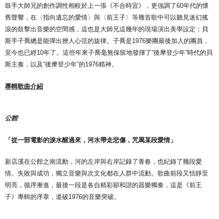
鼓手大師兄的創作調性相較於上一張《不合時宜》，更強調了60年代的懷
舊聲響，在〈指向遺忘的愛情〉與〈前王子〉等幾首歌中可以聽見迷幻搖
滾的鼓擊出音樂的空間感，這也是大師兄這幾年的現場演出美學設定；貝
斯手子喬總是能彈出撩人心弦的旋律。子喬是1976樂團最後加入的團員，
至今也已經10年了。這些年來子喬毫無保留地發揮了“後摩登少年”時代的貝
斯主奏，以及“後摩登少年”的1976精神。
專輯歌曲介紹
公館
「
從一部電影的淚水醒過來，河水帶走悲傷，咒罵某段愛情」
新店溪在公館之南流動，河的左岸與右岸記錄了青春，也紀錄了幾段愛
情。失敗與成功，獨立音樂與次文化都在人群中流動。歌曲前段又恬靜至
明亮，循序漸進，最後一段是各自精彩卻和諧的器樂獨奏，這是《前王
子》專輯的序章，道破1976的音樂突破。