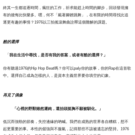
終其一生都追逐時間，瘋狂的工作，祈求能趕上時間的腳步，回頭發現擁
有的後悔比快樂多。嘿，何不「戴著腳鐐跳舞」，在有限的時間尋找比追
逐更有趣的事情？1976以三拍搖滾舞曲詮釋這個難解的課題。
酷的選擇
「
我在生活中尋找，是否有我的答案，或者有酷的選擇？」
你有聽過1976的Hip Hop Beat嗎？你可以paly你的故事，你的Rap在這首歌
中。選擇自己成為怎樣的人，是資本主義世界要你填空的幻象。
再見了偶像
「心裡的野獸雖然遲鈍，還抬頭挺胸不願被馴化。」
低沉而強勁的節奏，失控邊緣的吶喊。我們在成熟的世界各自糟糕，想不
起更重要的事。本性的倔強與不服氣，記得那些不該被遺忘的堅持。1976