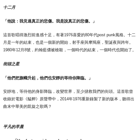
十二月
「
他說：我見過真正的悲傷。我是說真正的悲傷。」
這首歌唱得激烈前進感十足，有著1976喜愛的80年代post punk風格。十二
月是一年的結束，也是一個新的開始，射手座與摩羯座，聖誕夜與跨年。
1980年12月8號，約翰藍儂被槍殺，一個時代的結束，一個時代也開始了。
街頭之星
「他們把旗幟升起，他們也安靜的等待你降臨。」
安靜地，等待他的身影降臨，改變世界，至少拯救我們的街頭。這首歌曾
收錄於電影《艋舺》原聲帶中，2014年1976重新錄製了新的版本，聽得出
曲末中華美的凱旋之歌嗎？
平凡的早晨