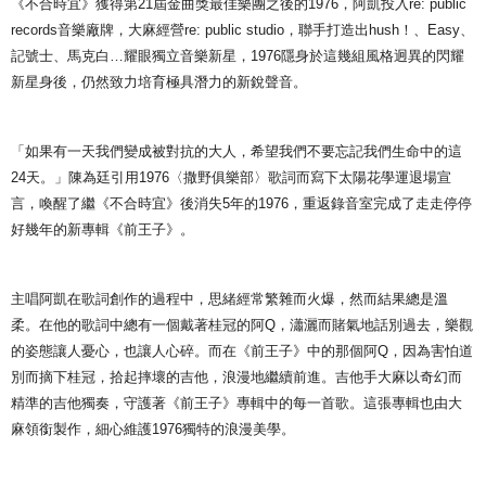
《不合時宜》獲得第21屆金曲獎最佳樂團之後的1976，阿凱投入re: public
NT$65/order | Free shipping on orders of NT$1,000 or more
records音樂廠牌，大麻經營re: public studio，聯手打造出hush！、Easy、
宅配
記號士、馬克白…耀眼獨立音樂新星，1976隱身於這幾組風格迥異的閃耀
NT$85/order | Free shipping on orders of NT$1,000 or more
新星身後，仍然致力培育極具潛力的新銳聲音。
「如果有一天我們變成被對抗的大人，希望我們不要忘記我們生命中的這
24天。」陳為廷引用1976〈撒野俱樂部〉歌詞而寫下太陽花學運退場宣
言，喚醒了繼《不合時宜》後消失5年的1976，重返錄音室完成了走走停停
好幾年的新專輯《前王子》。
主唱阿凱在歌詞創作的過程中，思緒經常繁雜而火爆，然而結果總是溫
柔。在他的歌詞中總有一個戴著桂冠的阿Q，瀟灑而賭氣地話別過去，樂觀
的姿態讓人憂心，也讓人心碎。而在《前王子》中的那個阿Q，因為害怕道
別而摘下桂冠，拾起摔壞的吉他，浪漫地繼續前進。吉他手大麻以奇幻而
精準的吉他獨奏，守護著《前王子》專輯中的每一首歌。這張專輯也由大
麻領銜製作，細心維護1976獨特的浪漫美學。