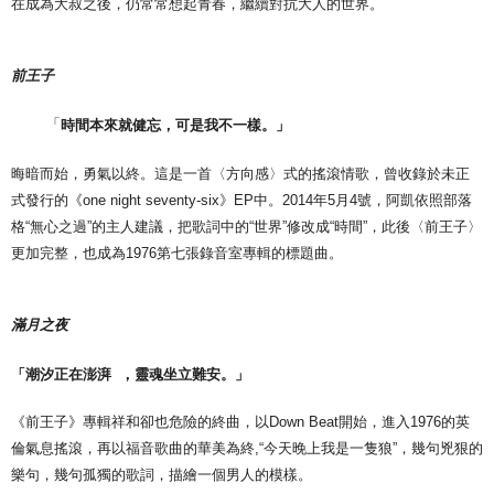
在成為大叔之後，仍常常想起青春，繼續對抗大人的世界。
前王子
「
時間本來就健忘，可是我不一樣。」
晦暗而始，勇氣以終。這是一首〈方向感〉式的搖滾情歌，曾收錄於未正
式發行的《one night seventy-six》EP中。2014年5月4號，阿凱依照部落
格“無心之過”的主人建議，把歌詞中的“世界”修改成“時間”，此後〈前王子〉
更加完整，也成為1976第七張錄音室專輯的標題曲。
滿月之夜
「潮汐正在澎湃
，
靈魂坐立難安。」
《前王子》專輯祥和卻也危險的終曲，以Down Beat開始，進入1976的英
倫氣息搖滾，再以福音歌曲的華美為終,“今天晚上我是一隻狼”，幾句兇狠的
樂句，幾句孤獨的歌詞，描繪一個男人的模樣。