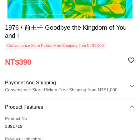
1976 / 前王子 Goodbye the Kingdom of You
and I
Convenience Store Pickup Free Shipping from NT$1,000
NT$390
Payment And Shipping
Convenience Store Pickup Free Shipping from NT$1,000
Payment Method
Product Features
Credit Card (Full Payment)
Product No.
Convenience Store Pickup and Pay
3891719
LINE Pay
Product Highlights