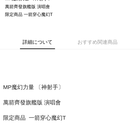
萬箭齊發旗艦版 演唱會
Easy Wallet
限定商品 一箭穿心魔幻T
Google Pay
Plus Pay
詳細について
おすすめ関連商品
ATM払い
配送方法
全家取貨付款
配送毎にNT$65、NT$1,000以上で送料無料
MP魔幻力量 〔神射手〕
付款後全家取貨
配送毎にNT$65、NT$1,000以上で送料無料
萬箭齊發旗艦版 演唱會
7-11取貨付款
配送毎にNT$65、NT$1,000以上で送料無料
限定商品 一箭穿心魔幻T
付款後7-11取貨
配送毎にNT$65、NT$1,000以上で送料無料