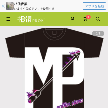
相信音樂
アプリを起動
いますぐ公式アプリを使用する
0
1
/
1