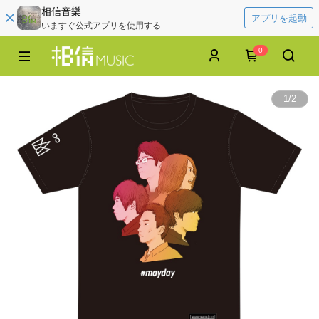
相信音樂
アプリを起動
いますぐ公式アプリを使用する
0
1
/
2