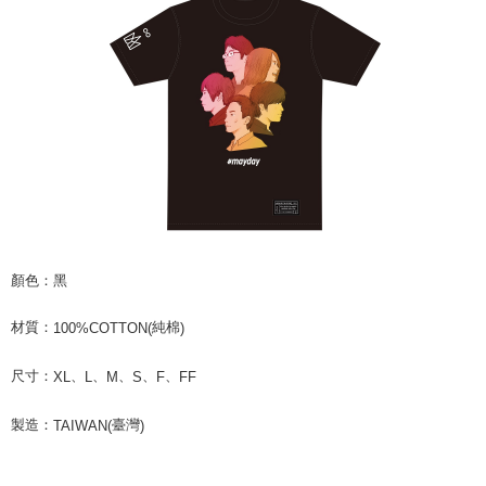
付款後7-11取貨
配送毎にNT$65、NT$1,000以上で送料無料
宅配
配送毎にNT$85、NT$1,000以上で送料無料
海外地區配送
送料を確認
顏色：黑
材質：
純棉
100%COTTON(
)
尺寸：
、
、
、
、
、
XL
L
M
S
F
FF
製造：
臺灣
TAIWAN(
)