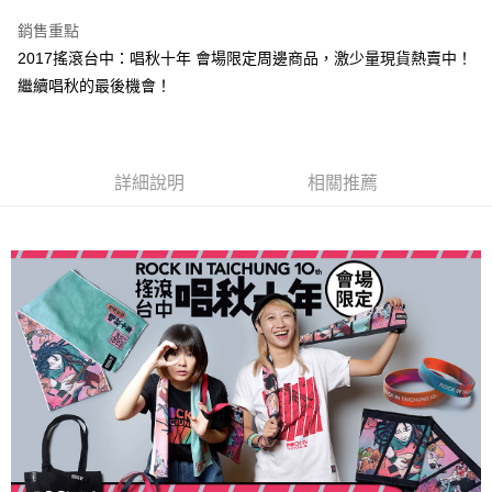
LINE Pay
銷售重點
Apple Pay
2017搖滾台中：唱秋十年 會場限定周邊商品，激少量現貨熱賣中！
繼續唱秋的最後機會！
悠遊付
Google Pay
全盈+PAY
詳細說明
相關推薦
ATM付款
運送方式
全家取貨付款
每筆NT$65，滿NT$1,000(含以上)免運費
付款後全家取貨
每筆NT$65，滿NT$1,000(含以上)免運費
7-11取貨付款
每筆NT$65，滿NT$1,000(含以上)免運費