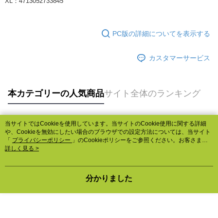
XL：4713052733845
PC版の詳細についてを表示する
カスタマーサービス
本カテゴリーの人気商品
サイト全体のランキング
当サイトではCookieを使用しています。当サイトのCookie使用に関する詳細
人気タグ
や、Cookieを無効にしたい場合のブラウザでの設定方法については、当サイト
「
プライバシーポリシー
」のCookieポリシーをご参照ください。お客さま
が、当サイトを引き続き使用される場合、当社がサイト利用規約のCookieポリ
詳しく見る >
シーに基づいてCookieを使用することに同意したものとみなします。
分かりました