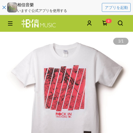
相信音樂
アプリを起動
いますぐ公式アプリを使用する
0
1
/
1