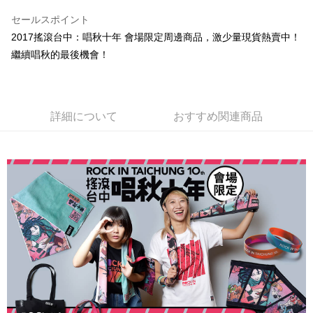
LINE Pay
セールスポイント
Apple Pay
2017搖滾台中：唱秋十年 會場限定周邊商品，激少量現貨熱賣中！
繼續唱秋的最後機會！
Easy Wallet
Google Pay
Plus Pay
詳細について
おすすめ関連商品
ATM払い
配送方法
全家取貨付款
配送毎にNT$65、NT$1,000以上で送料無料
付款後全家取貨
配送毎にNT$65、NT$1,000以上で送料無料
7-11取貨付款
配送毎にNT$65、NT$1,000以上で送料無料