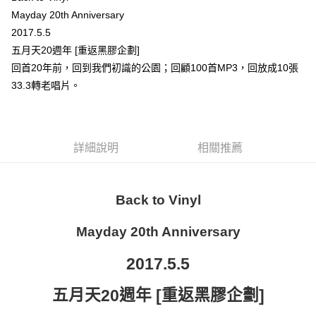
Mayday 20th Anniversary
Google Pay
2017.5.5
全盈+PAY
五月天20週年 [重返黑膠企劃]
回首20年前，回到我們初識的公園；回顧100首MP3，回放成10張
ATM付款
33.3轉老唱片。
運送方式
宅配
詳細說明
相關推薦
每筆NT$85，滿NT$1,000(含以上)免運費
Back to Vinyl
Mayday 20th Anniversary
2017.5.5
五月天
20
週年
[
重返黑膠企劃
]