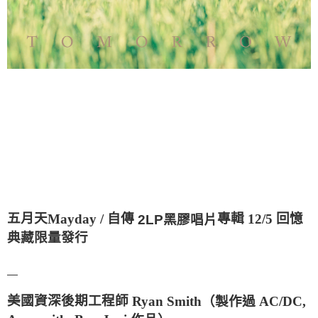
五月天
自傳
專輯
回憶
2LP
黑膠唱片
Mayday /
12/5
典藏限量發行
美國資深後期工程師
（製作過
AC/DC,
Ryan Smith