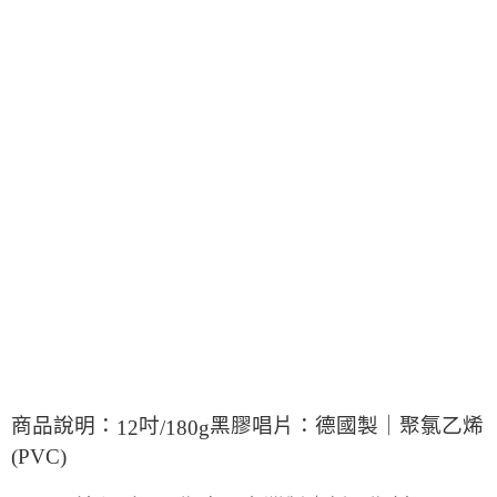
商品說明：
吋
黑膠唱片：德國製｜聚氯乙烯
12
/180g
(PVC)