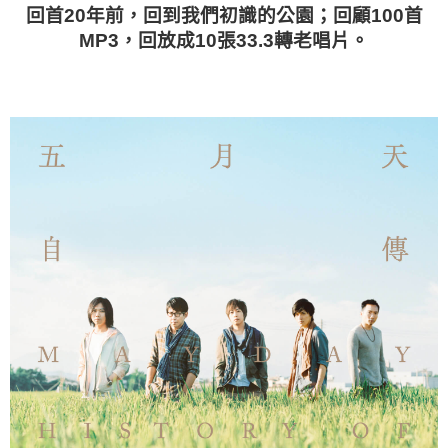
回首
20
年前，回到我們初識的公園；回顧
100
首
MP3
，回放成
10
張
33.3
轉老唱片。