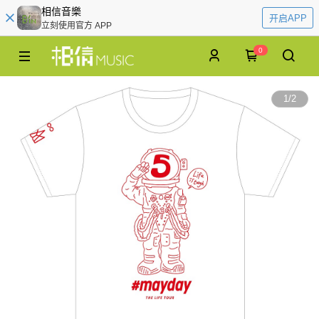
相信音樂
开启APP
立刻使用官方 APP
0
1
/
2