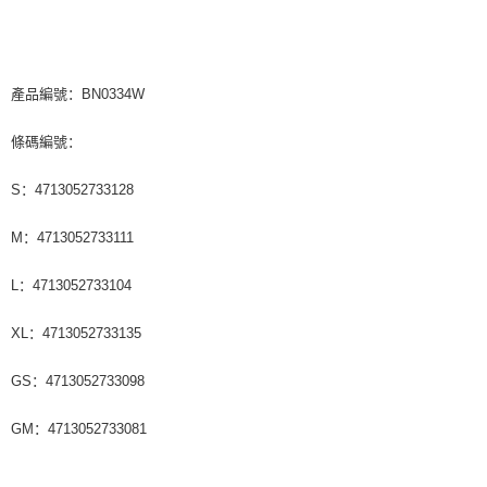
付款後7-11取貨
每笔NT$65，满NT$1,000(含以上)免运费
宅配
產品編號：BN0334W
每笔NT$85，满NT$1,000(含以上)免运费
條碼編號：
海外地區配送
查看运费
S：4713052733128
M：4713052733111
L：4713052733104
XL：4713052733135
GS：4713052733098
GM：4713052733081