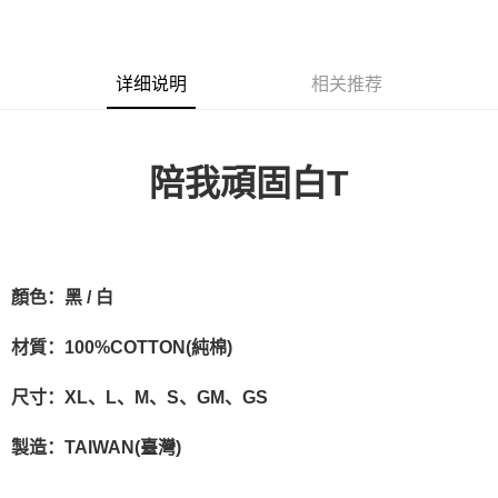
LINE Pay
Apple Pay
详细说明
相关推荐
悠遊付
Google Pay
陪我頑固白T
Plus PAY
ATM付款
运送方式
顏色：黑 / 白
全家取貨付款
每笔NT$65，满NT$1,000(含以上)免运费
材質：100%COTTON(純棉)
付款後全家取貨
尺寸：XL、L、M、S、GM、GS
每笔NT$65，满NT$1,000(含以上)免运费
製造：TAIWAN(臺灣)
7-11取貨付款
每笔NT$65，满NT$1,000(含以上)免运费