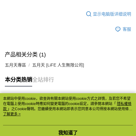
显示电脑版详细说明
客服
产品相关分类 (1)
五月天專區
五月天 [LiFE 人生無限公司]
本分类热销
全站排行
本網站中使用cookie，欲查詢有關本網站使用cookie方式之詳情，及若您不希望
热门标签
在電腦上使用cookie時應如何變更電腦的cookie設定，請參閱本網站「
隱私權條
款
」之Cookie聲明。您繼續使用本網站即表示您同意本公司得按本網站使用條款
之Cookie聲明使用cookie。
了解更多 >
我知道了