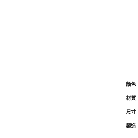
顏色
材質：
尺寸
製造：