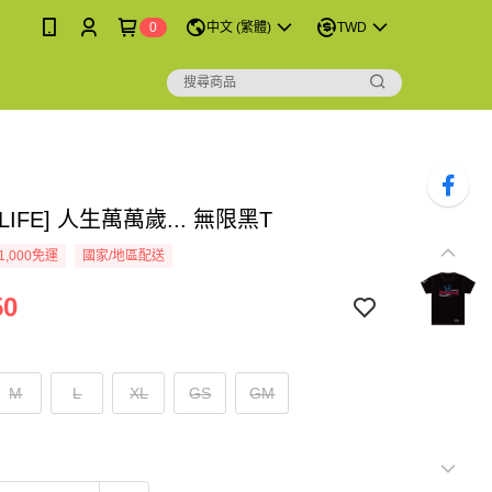
0
中文 (繁體)
TWD
LIFE] 人生萬萬歲... 無限黑T
1,000免運
國家/地區配送
50
M
L
XL
GS
GM