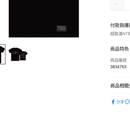
付款與運
超取滿NT$
付款方式
商品特色
信用卡一
商品編號
3834763
超商取貨
LINE Pay
商品相關分
Apple Pay
五月天專
分享
悠遊付
Google Pa
全盈+PAY