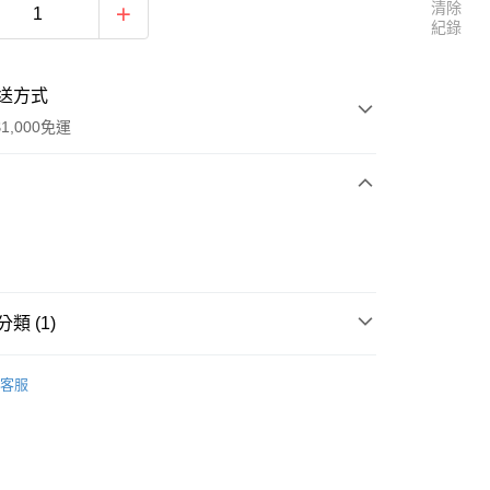
清除
紀錄
送方式
1,000免運
次付款
付款
類 (1)
區
五月天 [LiFE 人生無限公司]
客服
y