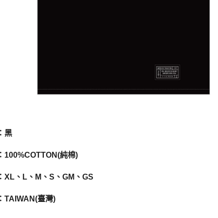
：黑
100%COTTON(純棉)
：XL、L、M、S、GM、GS
TAIWAN(臺灣)