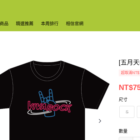
商品
精選推薦
本周排行
相信官網
[五月天
超取滿NT$
NT$7
尺寸
S
數量