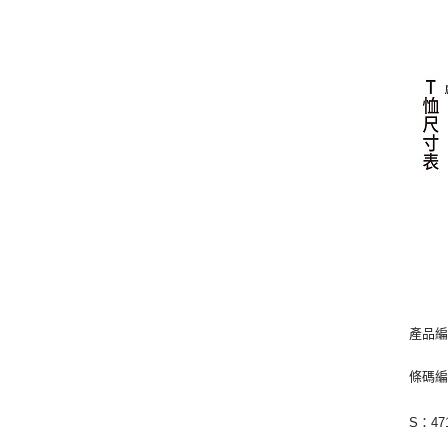
產品編
條碼
S：471