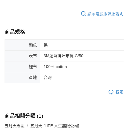
付款後7-11取貨
顯示電腦版詳細說明
每筆NT$65，滿NT$1,000(含以上)免運費
宅配
商品規格
每筆NT$85，滿NT$1,000(含以上)免運費
顏色
黑
表布
3M透氣排汗布抗UV50
裡布
100％ cotton
產地
台灣
客服
商品相關分類 (1)
五月天專區
五月天 [LiFE 人生無限公司]