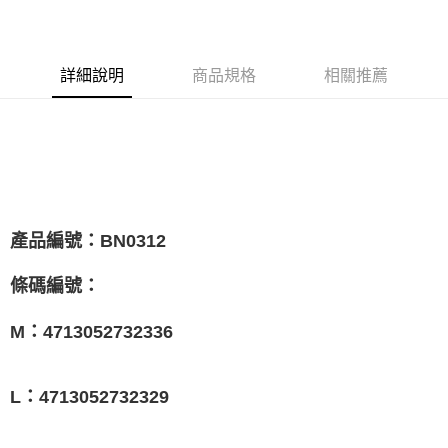
LINE Pay
Apple Pay
詳細說明
商品規格
相關推薦
悠遊付
Google Pay
全盈+PAY
ATM付款
BN0312
產品編號：
運送方式
全家取貨付款
條碼編號：
每筆NT$65，滿NT$1,000(含以上)免運費
4713052732336
M：
付款後全家取貨
每筆NT$65，滿NT$1,000(含以上)免運費
4713052732329
L：
7-11取貨付款
每筆NT$65，滿NT$1,000(含以上)免運費