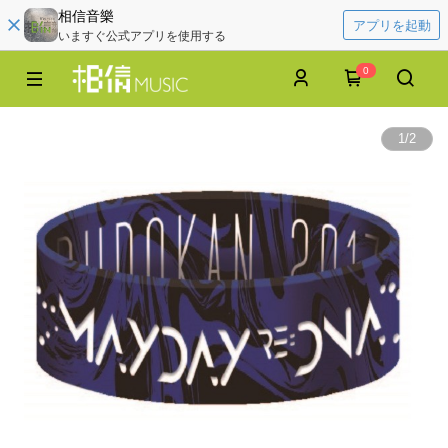
相信音樂
アプリを起動
いますぐ公式アプリを使用する
0
1
/
2