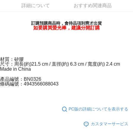
詳細について
おすすめ関連商品
Easy Wallet
Google Pay
訂購預購商品時，會待品項到齊才出貨
如要購買螢光棒，建議分開訂購
Plus Pay
ATM払い
配送方法
材質：矽膠
尺寸：周長(約)21.5 cm / 直徑(約) 6.3 cm / 寬度(約) 2.4 cm
全家取貨付款
Made in China
配送毎にNT$65、NT$1,000以上で送料無料
產品編號：BN0326
付款後全家取貨
條碼編號：4943566088043
配送毎にNT$65、NT$1,000以上で送料無料
7-11取貨付款
PC版の詳細についてを表示する
配送毎にNT$65、NT$1,000以上で送料無料
付款後7-11取貨
カスタマーサービス
配送毎にNT$65、NT$1,000以上で送料無料