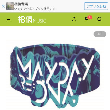
相信音樂
アプリを起動
いますぐ公式アプリを使用する
0
1
/
2