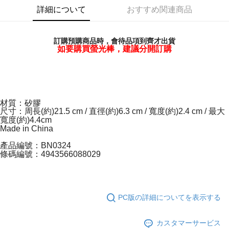
詳細について
おすすめ関連商品
Easy Wallet
Google Pay
訂購預購商品時，會待品項到齊才出貨
如要購買螢光棒，建議分開訂購
Plus Pay
ATM払い
配送方法
材質：矽膠
全家取貨付款
尺寸：周長(約)21.5 cm / 直徑(約)6.3 cm / 寬度(約)2.4 cm / 最大
寬度(約)4.4cm
配送毎にNT$65、NT$1,000以上で送料無料
Made in China
付款後全家取貨
產品編號：BN0324
條碼編號：4943566088029
配送毎にNT$65、NT$1,000以上で送料無料
7-11取貨付款
配送毎にNT$65、NT$1,000以上で送料無料
PC版の詳細についてを表示する
付款後7-11取貨
配送毎にNT$65、NT$1,000以上で送料無料
カスタマーサービス