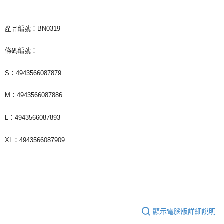
付款後7-11取貨
每筆NT$65，滿NT$1,000(含以上)免運費
產品編號：BN0319
宅配
條碼編號：
每筆NT$85，滿NT$1,000(含以上)免運費
S：4943566087879
海外地區配送
查看運費
M：4943566087886
L：4943566087893
XL：4943566087909
顯示電腦版詳細說明