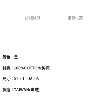
LINE Pay
Apple Pay
詳細說明
相關推薦
悠遊付
Google Pay
全盈+PAY
ATM付款
顏色：黑
運送方式
全家取貨付款
材質：100%COTTON(純棉)
每筆NT$65，滿NT$1,000(含以上)免運費
尺寸：XL、L、M、S
付款後全家取貨
每筆NT$65，滿NT$1,000(含以上)免運費
製造：TAIWAN(臺灣)
7-11取貨付款
每筆NT$65，滿NT$1,000(含以上)免運費