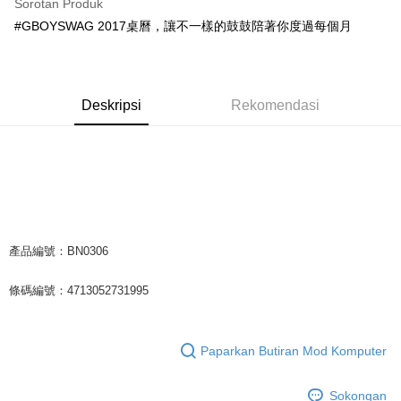
Sorotan Produk
Apple Pay
#GBOYSWAG 2017桌曆，讓不一樣的鼓鼓陪著你度過每個月
Easy Wallet
Google Pay
Deskripsi
Rekomendasi
Plus PAY
Pemindahan ATM
Pilihan Penghantaran
全家取貨付款
NT$65/pesanan | Penghantaran percuma untuk pesanan
產品編號：BN0306
NT$1,000 atau lebih
條碼編號：4713052731995
付款後全家取貨
NT$65/pesanan | Penghantaran percuma untuk pesanan
NT$1,000 atau lebih
Paparkan Butiran Mod Komputer
7-11取貨付款
Sokongan