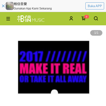
相信音樂
Buka APP
Gunakan App Kami Sekarang
0
1
/
1