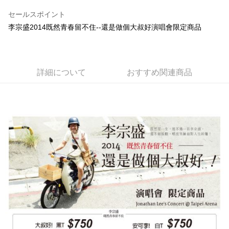
LINE Pay
セールスポイント
Apple Pay
李宗盛2014既然青春留不住--還是做個大叔好演唱會限定商品
Easy Wallet
Google Pay
詳細について
おすすめ関連商品
Plus Pay
ATM払い
配送方法
全家取貨付款
配送毎にNT$65、NT$1,000以上で送料無料
付款後全家取貨
配送毎にNT$65、NT$1,000以上で送料無料
7-11取貨付款
配送毎にNT$65、NT$1,000以上で送料無料