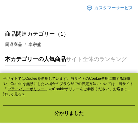
カスタマーサービス
商品関連カテゴリー（1）
周邊商品
李宗盛
本カテゴリーの人気商品
サイト全体のランキング
当サイトではCookieを使用しています。当サイトのCookie使用に関する詳細
人気タグ
や、Cookieを無効にしたい場合のブラウザでの設定方法については、当サイト
「
プライバシーポリシー
」のCookieポリシーをご参照ください。お客さま
が、当サイトを引き続き使用される場合、当社がサイト利用規約のCookieポリ
詳しく見る >
シーに基づいてCookieを使用することに同意したものとみなします。
分かりました