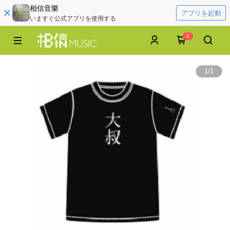
相信音樂
アプリを起動
いますぐ公式アプリを使用する
0
1
/
1