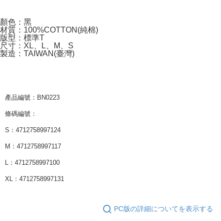
顏色：黑
材質：100%COTTON(純棉)
版型：標準T
尺寸：XL、L、M、S
製造：TAIWAN(臺灣)
產品編號：BN0223
條碼編號：
S：4712758997124
M：4712758997117
L：4712758997100
XL：4712758997131
PC版の詳細についてを表示する