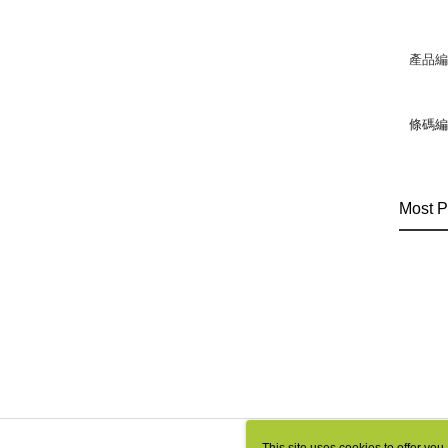
產品
條碼編號
Most P