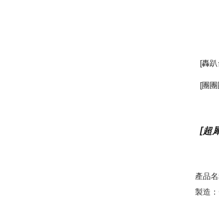
轟趴
[
團團
[
超
[
產品名
製造：C