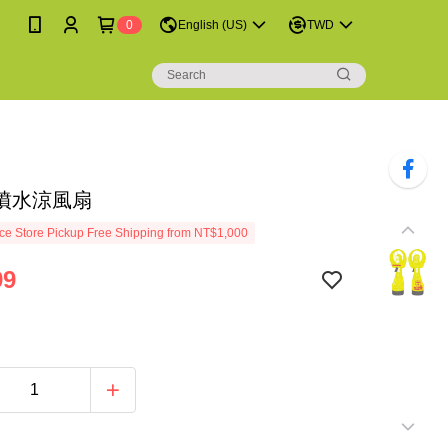
0
English (US)
TWD
噴水涼風扇
e Store Pickup Free Shipping from NT$1,000
99