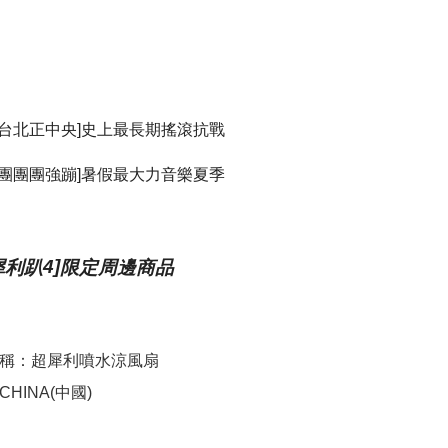
Shipping
全家取貨
NT$65/orde
付款後全
台北正中央
史上最長期搖滾抗戰
NT$65/orde
]
7-11取貨
團團團強蹦
暑假最大力音樂夏季
]
NT$65/orde
付款後7-1
NT$65/orde
犀利趴
限定周邊商品
4]
宅配
NT$85/orde
稱：超犀利噴水涼風扇
HINA(中國)