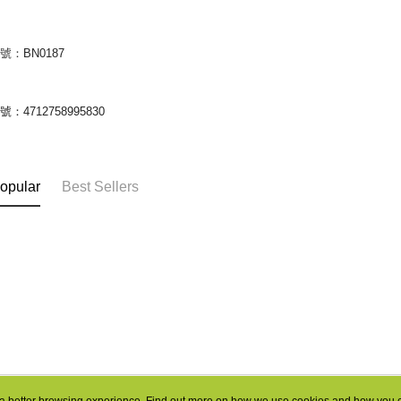
編號：
BN0187
：4712758995830
opular
Best Sellers