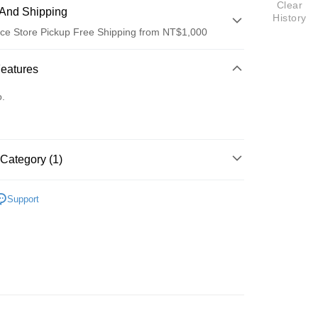
Clear
And Shipping
History
ce Store Pickup Free Shipping from NT$1,000
 Method
Features
d (Full Payment)
o.
ce Store Pickup and Pay
Category (1)
超犀利趴4
t
Support
y
fer