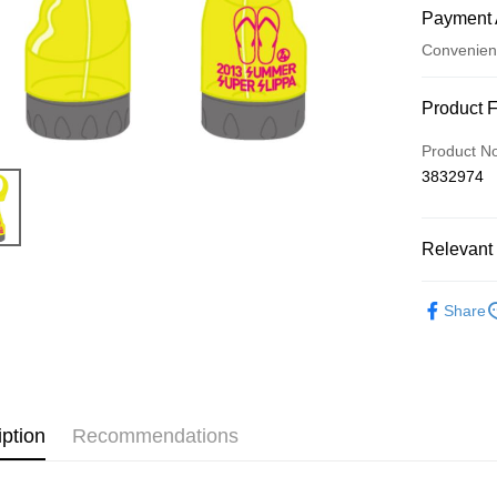
Payment 
Convenien
Payment
Product 
Credit Car
Product N
3832974
Convenien
LINE Pay
Relevant 
Apple Pay
超犀利趴
Easy Walle
Share
Google Pa
Plus Pay
ATM Trans
iption
Recommendations