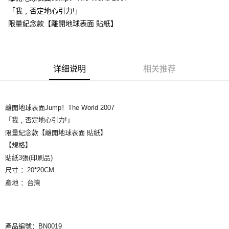
「我﹐否定地心引力!」
悠遊付
限量紀念款【離開地球表面 貼紙】
Google Pay
Plus PAY
详细说明
相关推荐
ATM付款
运送方式
離開地球表面Jump！The World 2007
全家取貨付款
「我﹐否定地心引力!」
每笔NT$65，满NT$1,000(含以上)免运费
限量紀念款【離開地球表面 貼紙】
【規格】
付款後全家取貨
貼紙3張(印刷品)
每笔NT$65，满NT$1,000(含以上)免运费
尺寸 ：20*20CM
7-11取貨付款
產地 ：台灣
每笔NT$65，满NT$1,000(含以上)免运费
付款後7-11取貨
每笔NT$65，满NT$1,000(含以上)免运费
產品編號：BN0019