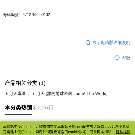
宅配
條碼編號：4712758990132
每笔NT$85，满NT$1,000(含以上)免运费
显示电脑版详细说明
客服
产品相关分类 (1)
五月天專區
五月天 [離開地球表面 Jump! The World]
本分类热销
全站排行
本網站中使用cookie，欲查詢有關本網站使用cookie方式之詳情，及若您不希望
热门标签
在電腦上使用cookie時應如何變更電腦的cookie設定，請參閱本網站「
隱私權條