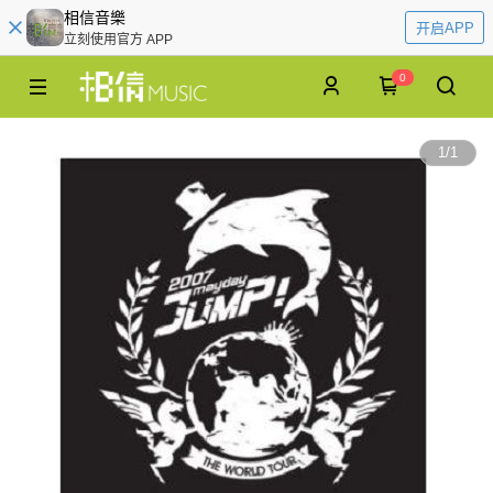
相信音樂
开启APP
立刻使用官方 APP
0
1
/
1