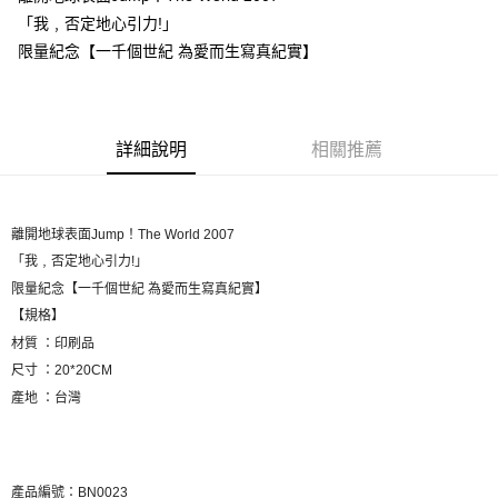
「我﹐否定地心引力!」
悠遊付
限量紀念【一千個世紀 為愛而生寫真紀實】
Google Pay
全盈+PAY
詳細說明
相關推薦
ATM付款
運送方式
離開地球表面
Jump
！
The World 2007
全家取貨付款
「我﹐否定地心引力
!
」
每筆NT$65，滿NT$1,000(含以上)免運費
限量紀念【一千個世紀
為愛而生寫真紀實】
付款後全家取貨
【規格】
材質
：印刷品
每筆NT$65，滿NT$1,000(含以上)免運費
尺寸
：
20*20CM
7-11取貨付款
產地
：台灣
每筆NT$65，滿NT$1,000(含以上)免運費
付款後7-11取貨
每筆NT$65，滿NT$1,000(含以上)免運費
產品編號：BN0023