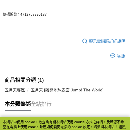
宅配
條碼編號：4712758990187
每筆NT$85，滿NT$1,000(含以上)免運費
顯示電腦版詳細說明
客服
商品相關分類 (1)
五月天專區
五月天 [離開地球表面 Jump! The World]
本分類熱銷
全站排行
本網站中使用 cookie，欲查詢有關本網站使用 cookie 方式之詳情，及若您不希
熱門標籤
望在電腦上使用 cookie 時應如何變更電腦的 cookie 設定，請參閱本網站「
隱私