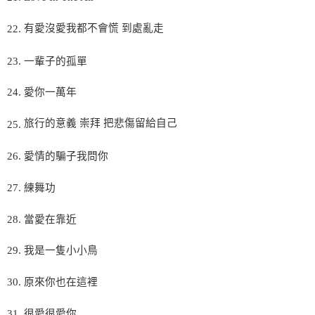
有愛沒愛我都不會慌
到處亂走
22.
23.
一輩子的孤單
24.
愛你一萬年
旅行的意義
崇拜
把悲傷留給自己
25.
26.
愛情的騙子我問你
27.
練舞功
28.
當愛在靠近
29.
我是一隻小小鳥
30.
原來你也在這裡
31.
很愛很愛你