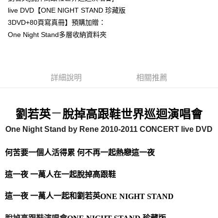
live DVD【ONE NIGHT STAND 珍藏版
悠遊付
3DVD+80頁寫真冊】預購加贈：
Google Pay
One Night Stand多層收納資料夾
全盈+PAY
ATM付款
詳細說明
相關推薦
運送方式
全家取貨付款
－
劉若英
脫掉高跟鞋世界巡迴演唱會
每筆NT$65，滿NT$1,000(含以上)免運費
One Night Stand by Rene 2010-2011 CONCERT live DVD
付款後全家取貨
每筆NT$65，滿NT$1,000(含以上)免運費
何苦要一個人活得累 何不再一起熱戀這一夜
7-11取貨付款
這一夜 一萬人在一起
脫
掉高跟鞋
每筆NT$65，滿NT$1,000(含以上)免運費
這一夜 一萬人一起和劉若英
ONE NIGHT STAND
付款後7-11取貨
每筆NT$65，滿NT$1,000(含以上)免運費