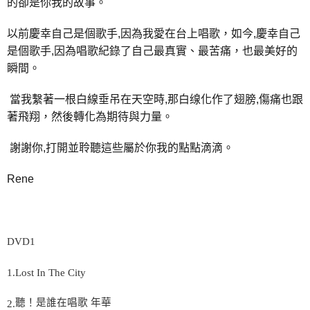
的卻是你我的故事。
以前慶幸自己是個歌手
,
因為我愛在台上唱歌，如今
,
慶幸自己
是個歌手
,
因為唱歌紀錄了自己最真實、最苦痛，也最美好的
瞬間。
當我繫著一根白線垂吊在天空時
,
那白
缐
化作了翅膀
,
傷痛也跟
著飛翔，然後轉化為期待與力量。
謝謝你
,
打開並聆聽這些屬於你我的點點滴滴。
Rene
DVD1
1.Lost In The City
聽！是誰在唱歌
年華
2.