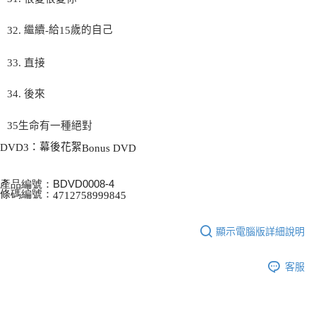
繼續
給
歲的自己
32.
-
15
33.
直接
34.
後來
35
生命有一種絕對
：幕後花絮
DVD3
Bonus DVD
產品編號：
BDVD0008-4
條碼編號：
4712758999845
顯示電腦版詳細說明
客服