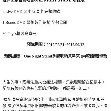
脫掉高跟鞋演唱會
ONE NIGHT STAND
珍藏版
宅配
2 Live DVD
３小時演出 完整收錄
每筆NT$85，滿NT$1,000(含以上)免運費
1 Bonus DVD
幕後製作花絮 全數公開
海外地區配送
查看運費
80 Pages
精裝寫真冊
預購期間：
2012/08/31~2012/09/12
多層收納資料夾
兩款隨機附贈
預購加贈：
One Night Stand
(
)
人生的事，既無法重來也無法複製，只能朦朧留在
记
憶中。
記憶有美好的也有苦澀的
,
但都好，都是獨一無二。
這場演唱會
,
經歷與陪伴了我最低潮與最具轉折的時刻
.
那些
歌
,
唱了很多年
,
卻回回映照著歌者的沈浮悲喜。歌者是我，唱