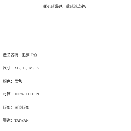
付款後7-11取貨
我不想做夢，我想追上夢！
每笔NT$65，满NT$1,000(含以上)免运费
宅配
每笔NT$85，满NT$1,000(含以上)免运费
產品名稱：追夢-T恤
尺寸：
、
、
、
XL
L
M
S
顏色：黑色
材質：
100%COTTON
版型：潮流版型
製造：
TAIWAN