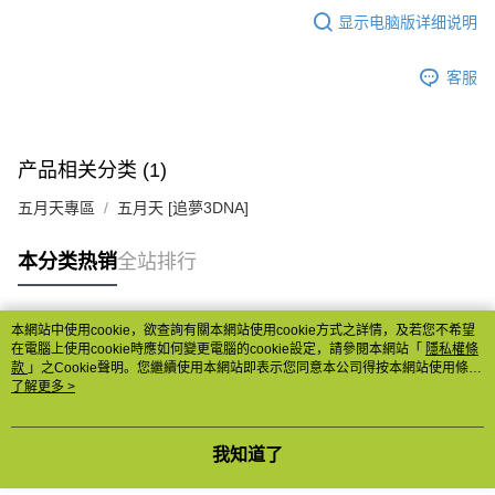
显示电脑版详细说明
客服
产品相关分类 (1)
五月天專區
五月天 [追夢3DNA]
本分类热销
全站排行
本網站中使用cookie，欲查詢有關本網站使用cookie方式之詳情，及若您不希望
热门标签
在電腦上使用cookie時應如何變更電腦的cookie設定，請參閱本網站「
隱私權條
款
」之Cookie聲明。您繼續使用本網站即表示您同意本公司得按本網站使用條款
之Cookie聲明使用cookie。
了解更多 >
我知道了