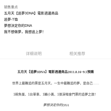
LINE Pay
销售重点
Apple Pay
五月天【追夢3DNA】電影週邊商品
追夢-T恤
悠遊付
夢想決定你的DNA
Google Pay
我不想做夢，我想追上夢！
Plus PAY
ATM付款
详细说明
相关推荐
运送方式
全家取貨付款
五月天【追夢
】電影週邊商品
預購
3DNA
2011.8.16~9.5
每笔NT$65，满NT$1,000(含以上)免运费
世界上最難追的票是五月天，一生中最難追的夢，是自己
……
付款後全家取貨
每笔NT$65，满NT$1,000(含以上)免运费
1
碗魚蛋、
1
台單車、
1
輛小黃、
1
張演唱會門票的追夢之旅！
7-11取貨付款
夢想決定你的
DNA
每笔NT$65，满NT$1,000(含以上)免运费