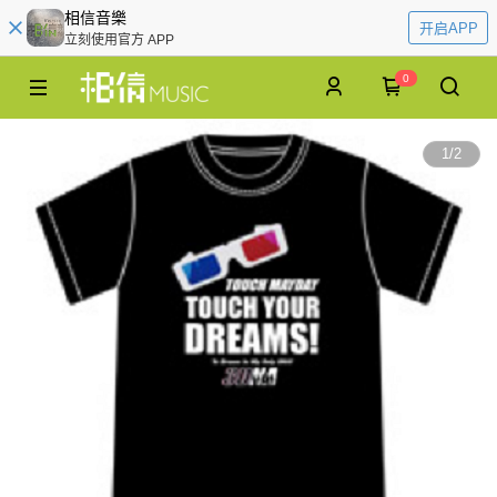
相信音樂
开启APP
立刻使用官方 APP
0
1
/
2