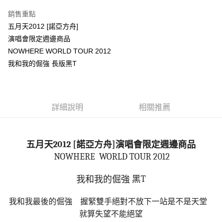
LINE Pay
銷售重點
Apple Pay
五月天2012 [諾亞方舟]
演唱會限定週邊商品
悠遊付
NOWHERE WORLD TOUR 2012
Google Pay
我和我的倔強 長版黑T
全盈+PAY
ATM付款
詳細說明
相關推薦
運送方式
全家取貨付款
2012 [
]
五月天
諾亞方舟
演唱會限定週邊商品
每筆NT$65，滿NT$1,000(含以上)免運費
NOWHERE WORLD TOUR 2012
付款後全家取貨
T
我和我的倔強
黑
每筆NT$65，滿NT$1,000(含以上)免運費
7-11取貨付款
我和我最後的倔強 握緊雙手絕對不放下一站是不是天堂
就算失望不能絕望
每筆NT$65，滿NT$1,000(含以上)免運費