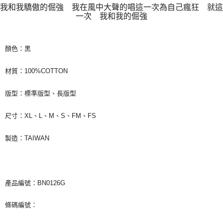
我和我驕傲的倔強 我在風中大聲的唱
這一次為自己瘋狂 就這
付款後7-11取貨
一次 我和我的倔強
每筆NT$65，滿NT$1,000(含以上)免運費
宅配
顏色：黑
每筆NT$85，滿NT$1,000(含以上)免運費
材質：100%COTTON
版型：標準版型、長版型
尺寸：XL、L、M、S、FM、FS
製造：TAIWAN
產品編號：BN0126G
條碼編號：