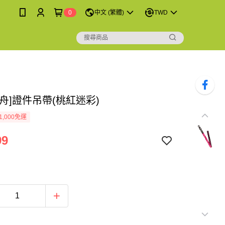
0
中文 (繁體)
TWD
舟]證件吊帶(桃紅迷彩)
1,000免運
99