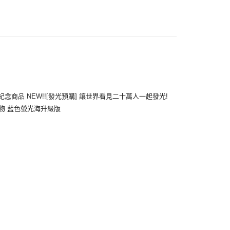
付款
5，滿NT$1,000(含以上)免運費
家取貨
5，滿NT$1,000(含以上)免運費
付款
念商品 NEW!![發光預購] 讓世界看見二十萬人一起發光!
5，滿NT$1,000(含以上)免運費
物 藍色螢光海升級版
1取貨
5，滿NT$1,000(含以上)免運費
5，滿NT$1,000(含以上)免運費