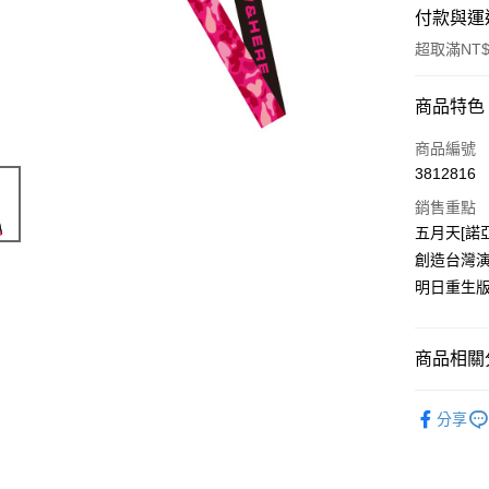
付款與運
超取滿NT$
付款方式
商品特色
信用卡一
商品編號
3812816
超商取貨
銷售重點
LINE Pay
五月天[諾
創造台灣演
Apple Pay
明日重生
悠遊付
Google Pa
商品相關分
全盈+PAY
五月天專
分享
ATM付款