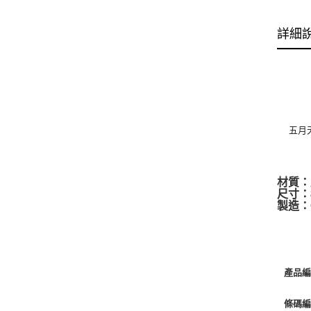
詳細
五月
材質：
尺寸：8
製造：C
產品編
條碼編號