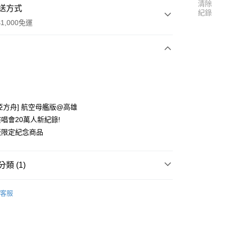
清除
送方式
紀錄
1,000免運
次付款
付款
亞方舟] 航空母艦版@高雄
唱會20萬人新紀錄!
版限定紀念商品
y
類 (1)
區
五月天 [諾亞方舟]
客服