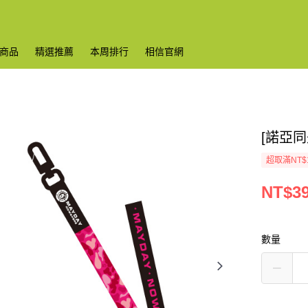
商品
精選推薦
本周排行
相信官網
[諾亞同
超取滿NT$
NT$3
數量