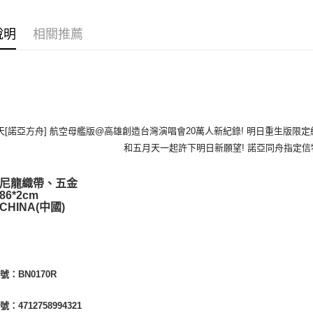
運送方式
全家取貨
說明
相關推薦
每筆NT$6
付款後全
每筆NT$6
7-11取貨
天[諾亞方舟] 航空母艦版@高雄創造台灣演唱會20萬人新紀錄! 明日重生版限定紀
每筆NT$6
和五月天一起許下明日新願望! 諾亞同舟指定信
付款後7-1
尼龍織帶、五金
每筆NT$6
6*2cm
HINA(中國)
宅配
每筆NT$8
號：BN0170R
：4712758994321