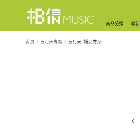
商品分類
最新
首頁
五月天專區
五月天 [諾亞方舟]