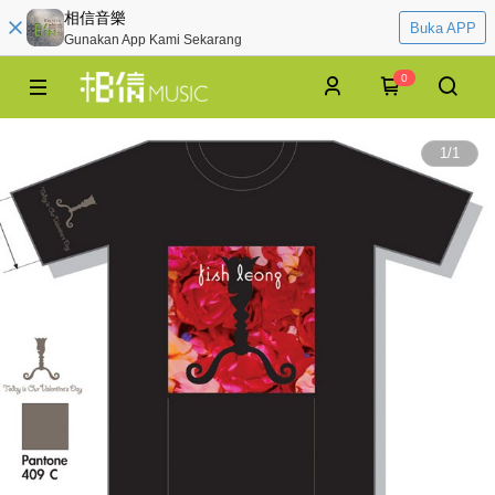
相信音樂
Buka APP
Gunakan App Kami Sekarang
0
1
/
1