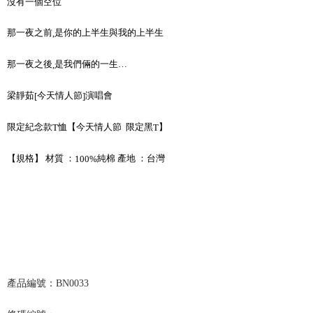
NT$65/pesanan | Penghantaran percuma untuk pesanan
沒有一個空位
NT$1,000 atau lebih
那一夜之前
是你的上半生與我的上半生
,
7-11取貨付款
NT$65/pesanan | Penghantaran percuma untuk pesanan
那一夜之後
是我們倆的一生…
,
NT$1,000 atau lebih
梁靜茹
今天情人節
演唱會
[
]
付款後7-11取貨
NT$65/pesanan | Penghantaran percuma untuk pesanan
限定紀念款
恤【今天情人節
限定黑
】
T
T
NT$1,000 atau lebih
【規格】 材質 ：
純棉 產地 ：台灣
100%
宅配
NT$85/pesanan | Penghantaran percuma untuk pesanan
NT$1,000 atau lebih
海外地區配送
Kadar Penghantaran
產品編號：
BN0033