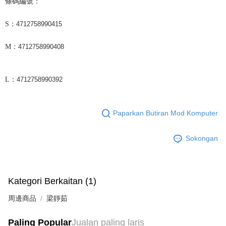
條碼編號：
4712758990415
S：
4712758990408
M：
4712758990392
L：
Paparkan Butiran Mod Komputer
Sokongan
Kategori Berkaitan (1)
周邊商品
梁靜茹
Paling Popular
Jualan paling laris