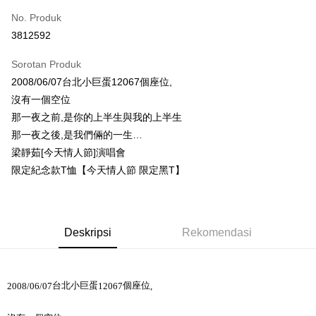
No. Produk
Pengambilan di Kedai Serbaneka
3812592
LINE Pay
Sorotan Produk
Apple Pay
2008/06/07台北小巨蛋12067個座位,
沒有一個空位
Easy Wallet
那一夜之前,是你的上半生與我的上半生
Google Pay
那一夜之後,是我們倆的一生…
梁靜茹[今天情人節]演唱會
Plus PAY
限定紀念款T恤【今天情人節 限定黑T】
Pemindahan ATM
Pilihan Penghantaran
Deskripsi
Rekomendasi
全家取貨付款
NT$65/pesanan | Penghantaran percuma untuk pesanan
NT$1,000 atau lebih
台北小巨蛋
個座位
2008/06/07
12067
,
付款後全家取貨