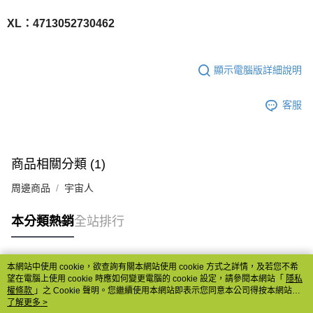
XL：4713052730462
顯示電腦版詳細說明
客服
商品相關分類 (1)
周邊商品
宇宙人
本分類熱銷
全站排行
本網站中使用 cookie，欲查詢有關本網站使用 cookie 方式之詳情，及若您不希
熱門標籤
望在電腦上使用 cookie 時應如何變更電腦的 cookie 設定，請參閱本網站「
隱私
權條款
」之 Cookie 聲明。您繼續使用本網站即表示您同意本公司得按本網站使
用條款之 Cookie 聲明使用 cookie。
了解更多 >