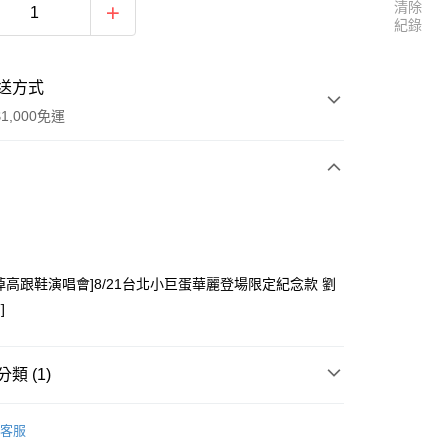
清除
紀錄
送方式
1,000免運
次付款
付款
掉高跟鞋演唱會]8/21台北小巨蛋華麗登場限定紀念款 劉
]
類 (1)
y
劉若英
客服