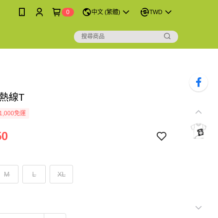
0
中文 (繁體)
TWD
熱線T
1,000免運
50
M
L
XL