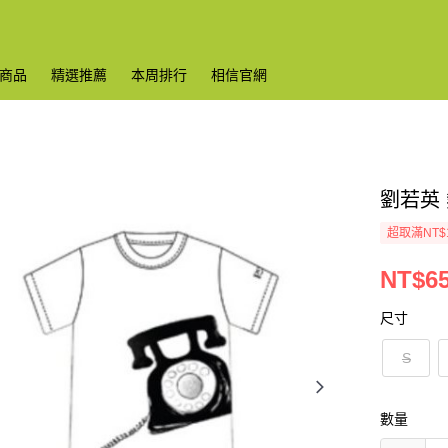
商品
精選推薦
本周排行
相信官網
劉若英 
超取滿NT$
NT$6
尺寸
S
數量