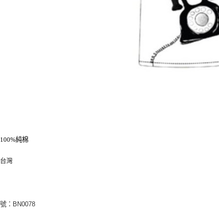
：
100%
純棉
：台灣
編號：
BN0078