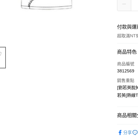
付款與運
超取滿NT$
付款方式
商品特色
信用卡一
商品編號
3812569
超商取貨
銷售重點
LINE Pay
[劉若英脫
若英[熱線T
Apple Pay
悠遊付
商品相關分
Google Pa
周邊商品
全盈+PAY
分享