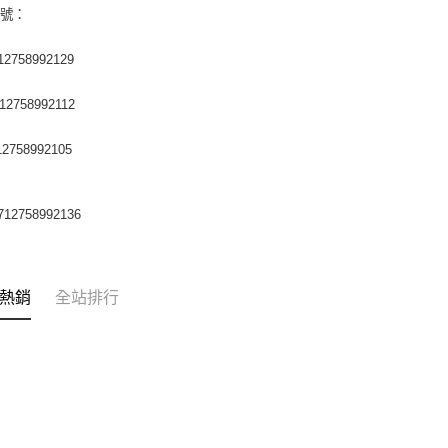
編號：
12758992129
12758992112
12758992105
712758992136
熱銷
全站排行