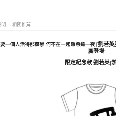
ATM付款
運送方式
說明
相關推薦
全家取貨
每筆NT$6
劉若英
[
要一個人活得那麼累 何不在一起熱戀這一夜
付款後全
麗登場
每筆NT$6
限定紀念款 劉若英
[
7-11取貨
每筆NT$6
付款後7-1
每筆NT$6
宅配
每筆NT$8