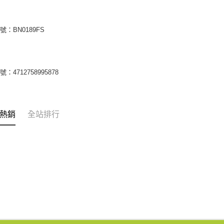
號：BN0189FS
：4712758995878
熱銷
全站排行