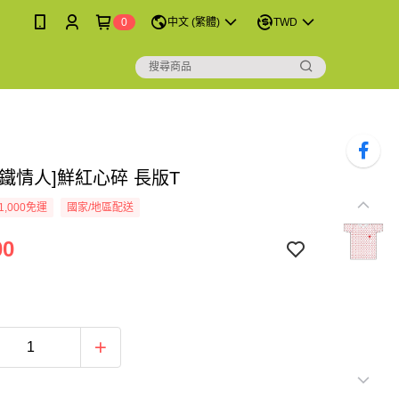
0
中文 (繁體)
TWD
鐵情人]鮮紅心碎 長版T
1,000免運
國家/地區配送
00