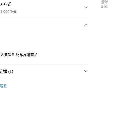
清除
送方式
紀錄
1,000免運
次付款
付款
人演唱會 紀念周邊商品
類 (1)
嚴爵
y
客服