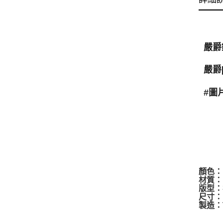
嚴爵
嚴爵
#圖
顏色
材質：1
版型：
尺寸：
製造：T