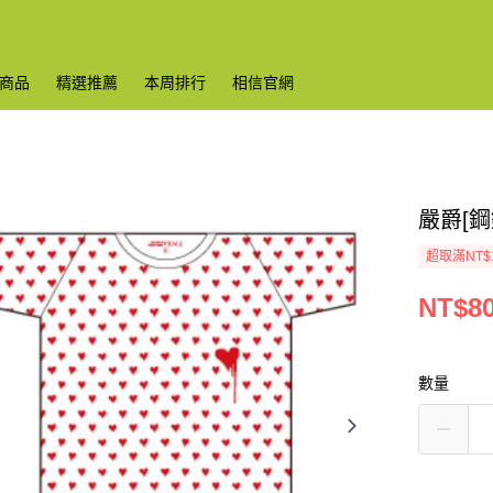
商品
精選推薦
本周排行
相信官網
嚴爵[鋼
超取滿NT$
NT$8
數量