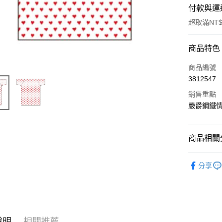
付款與運
超取滿NT$
付款方式
商品特色
信用卡一
商品編號
3812547
超商取貨
銷售重點
LINE Pay
嚴爵鋼鐵情
Apple Pay
商品相關分
悠遊付
周邊商品
Google Pa
分享
全盈+PAY
ATM付款
說明
相關推薦