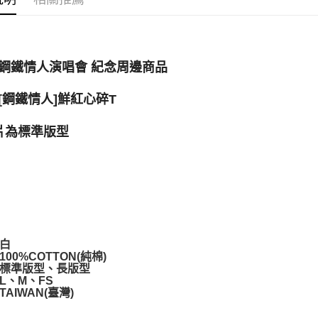
運送方式
全家取貨
每筆NT$6
鋼鐵情人演唱會 紀念周邊商品
付款後全
每筆NT$6
[鋼鐵情人]鮮紅心碎T
7-11取貨
片為標準版型
每筆NT$6
付款後7-1
每筆NT$6
宅配
每筆NT$8
：白
00%COTTON(純棉)
海外地區
標準版型、長版型
L、M、FS
AIWAN(臺灣)