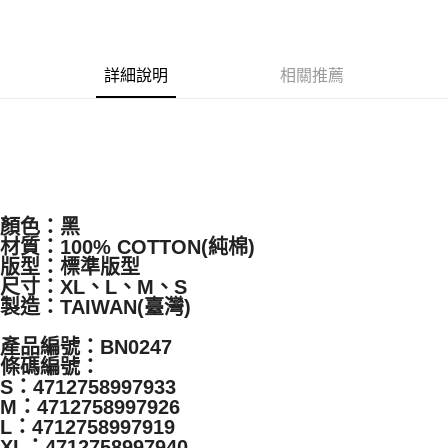
LINE Pay
Apple Pay
詳細說明
相關推薦
悠遊付
Google Pay
全盈+PAY
ATM付款
顏色：黑
材質：100% COTTON(純棉)
運送方式
版型：標準版型
全家取貨付款
尺寸：XL、L、M、S
製造：TAIWAN(臺灣)
每筆NT$65，滿NT$1,000(含以上)免運費
付款後全家取貨
產品編號：BN0247
條碼編號：
每筆NT$65，滿NT$1,000(含以上)免運費
S：4712758997933
M：4712758997926
7-11取貨付款
L：4712758997919
每筆NT$65，滿NT$1,000(含以上)免運費
XL：4712758997940