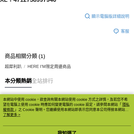
付款後7-11取貨
每筆NT$65，滿NT$1,000(含以上)免運費
顯示電腦版詳細說明
宅配
客服
每筆NT$85，滿NT$1,000(含以上)免運費
商品相關分類 (1)
超犀利趴
HERE I'M限定周邊商品
本分類熱銷
全站排行
本網站中使用 cookie，欲查詢有關本網站使用 cookie 方式之詳情，及若您不希
熱門標籤
望在電腦上使用 cookie 時應如何變更電腦的 cookie 設定，請參閱本網站「
隱私
權條款
」之 Cookie 聲明。您繼續使用本網站即表示您同意本公司得按本網站使
用條款之 Cookie 聲明使用 cookie。
了解更多 >
我知道了