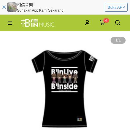
相信音樂
Buka APP
Gunakan App Kami Sekarang
0
1
/
1