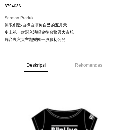
Pengambilan di Kedai Serbaneka
3794036
LINE Pay
Sorotan Produk
Apple Pay
無限創造-自導自演你自己的五月天
史上第一次潛入演唱會後台驚異大奇航
Easy Wallet
舞台裏六大主題樂園一股腦初公開
Google Pay
Plus PAY
Deskripsi
Rekomendasi
Pemindahan ATM
Pilihan Penghantaran
全家取貨付款
NT$65/pesanan | Penghantaran percuma untuk pesanan
NT$1,000 atau lebih
付款後全家取貨
NT$65/pesanan | Penghantaran percuma untuk pesanan
NT$1,000 atau lebih