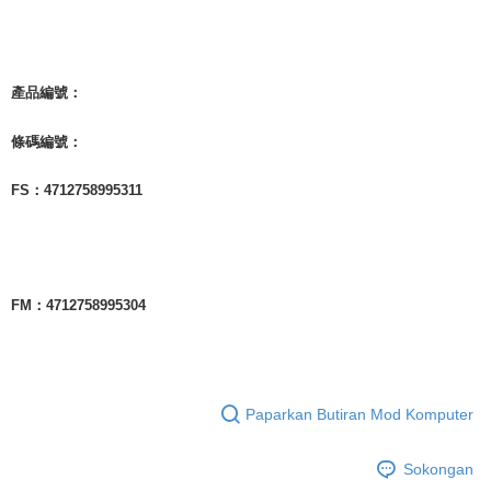
產品編號：
條碼編號：
FS：4712758995311
FM：4712758995304
Paparkan Butiran Mod Komputer
Sokongan