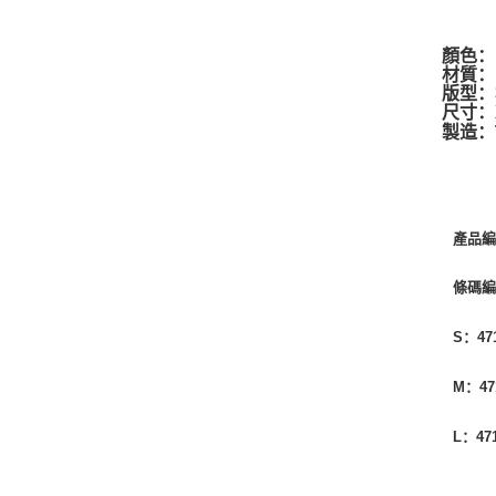
顏色：
材質：1
版型：
尺寸：
製造：T
產品編
條碼
S：471
M：471
L：471