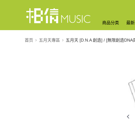
商品分类
最新
首页
五月天專區
五月天 [D.N.A 創造] / [無限創造DNA