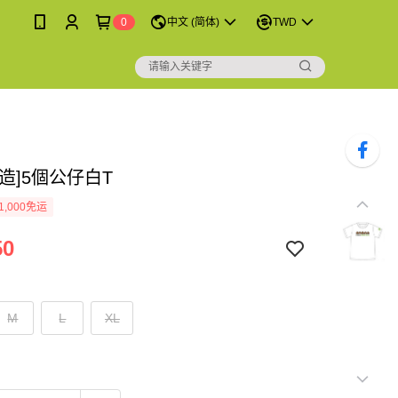
0
中文 (简体)
TWD
造]5個公仔白T
1,000免运
50
M
L
XL