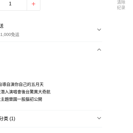
清除
纪录
送
1,000免运
次付款
付款
自導自演你自己的五月天
次潛入演唱會後台驚異大奇航
大主題樂園一股腦初公開
y
类 (1)
區
五月天 [D.N.A 創造] / [無限創造DNA周邊]