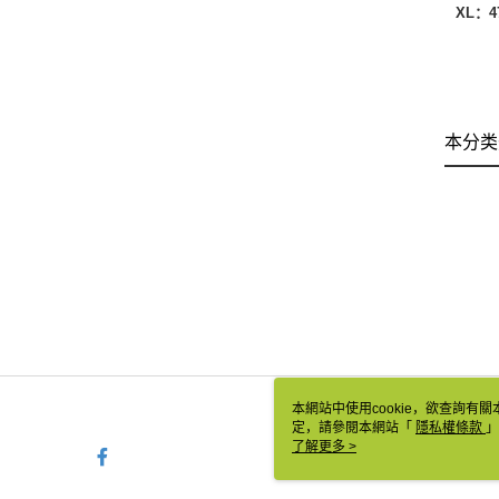
XL：47
本分类
本網站中使用cookie，欲查詢有關
定，請參閱本網站「
隱私權條款
」
cookie。
了解更多 >