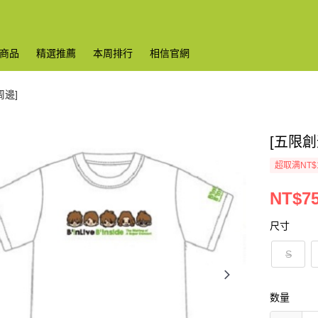
商品
精選推薦
本周排行
相信官網
周邊]
[五限創
超取满NT$
NT$7
尺寸
S
数量