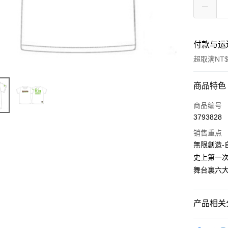
付款与运
超取满NT$
付款方式
商品特色
信用卡一
商品编号
3793828
超商取货
销售重点
LINE Pay
無限創造-
史上第一
Apple Pay
舞台裏六
悠遊付
Google Pa
产品相关分
Plus PAY
五月天專