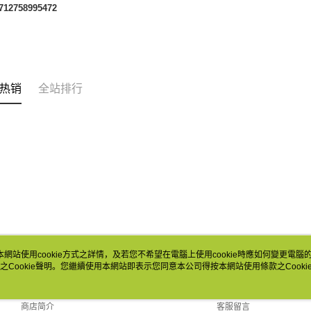
12758995472
热销
全站排行
本網站使用cookie方式之詳情，及若您不希望在電腦上使用cookie時應如何變更電腦的c
之Cookie聲明。您繼續使用本網站即表示您同意本公司得按本網站使用條款之Cooki
关于我们
客服资讯
品牌故事
购物说明
商店简介
客服留言