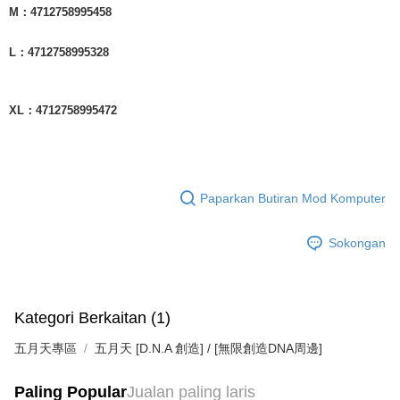
M：4712758995458
L：4712758995328
XL：4712758995472
Paparkan Butiran Mod Komputer
Sokongan
Kategori Berkaitan (1)
五月天專區
五月天 [D.N.A 創造] / [無限創造DNA周邊]
Paling Popular
Jualan paling laris