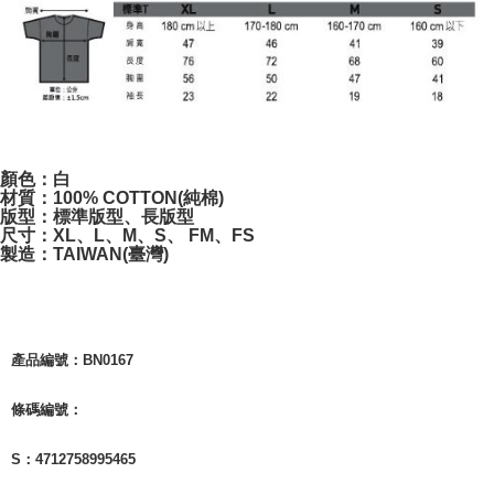
7-11取貨付款
NT$65/pesanan | Penghantaran percuma untuk pesanan
NT$1,000 atau lebih
付款後7-11取貨
NT$65/pesanan | Penghantaran percuma untuk pesanan
顏色：白
NT$1,000 atau lebih
材質：100% COTTON(純棉)
版型：標準版型、長版型
宅配
尺寸：XL、L、M、S、 FM、FS
製造：TAIWAN(臺灣)
NT$85/pesanan | Penghantaran percuma untuk pesanan
NT$1,000 atau lebih
產品編號：BN0167
條碼編號：
S：4712758995465