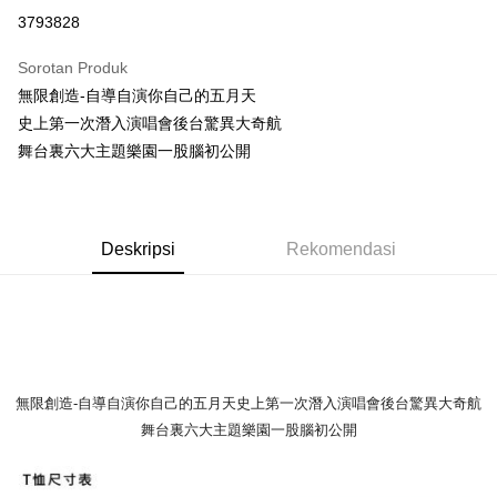
Pengambilan di Kedai Serbaneka
3793828
LINE Pay
Sorotan Produk
Apple Pay
無限創造-自導自演你自己的五月天
史上第一次潛入演唱會後台驚異大奇航
Easy Wallet
舞台裏六大主題樂園一股腦初公開
Google Pay
Plus PAY
Deskripsi
Rekomendasi
Pemindahan ATM
Pilihan Penghantaran
全家取貨付款
NT$65/pesanan | Penghantaran percuma untuk pesanan
NT$1,000 atau lebih
無限創造-自導自演你自己的五月天史上第一次潛入演唱會後台驚異大奇航
舞台裏六大主題樂園一股腦初公開
付款後全家取貨
NT$65/pesanan | Penghantaran percuma untuk pesanan
NT$1,000 atau lebih