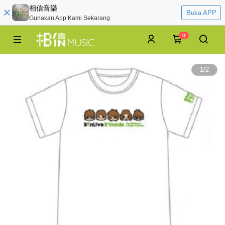
相信音樂
Buka APP
Gunakan App Kami Sekarang
0
1
/
2