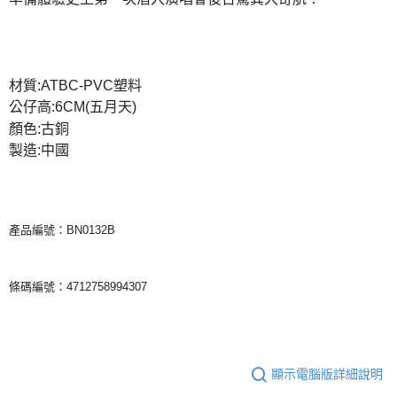
宅配
每筆NT$85，滿NT$1,000(含以上)免運費
材質:ATBC-PVC塑料
公仔高:6CM(五月天)
顏色:古銅
製造:中國
產品編號：BN0132B
條碼編號：4712758994307
顯示電腦版詳細說明