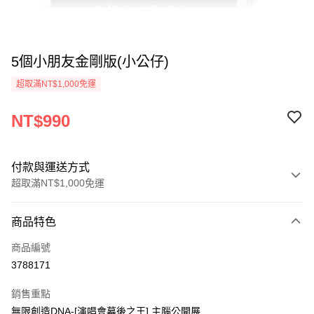
5個小朋友金剛版(小公仔)
超取滿NT$1,000免運
NT$990
付款與運送方式
超取滿NT$1,000免運
付款方式
商品特色
信用卡一次付款
商品編號
超商取貨付款
3788171
LINE Pay
銷售重點
Apple Pay
無限創造DNA-[演唱會幕後之王] 主腦公開展