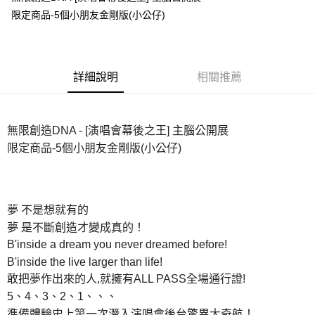
限定商品-5個小朋友金剛版(小公仔)
悠遊付
Google Pay
全盈+PAY
詳細說明
相關推薦
ATM付款
無限創造DNA - [演唱會幕後之王] 主腦公開展
運送方式
限定商品-5個小朋友金剛版(小公仔)
全家取貨付款
每筆NT$65，滿NT$1,000(含以上)免運費
付款後全家取貨
夢 不是想就有的
每筆NT$65，滿NT$1,000(含以上)免運費
夢 是不斷創造才變成真的！
B'inside a dream you never dreamed before!
7-11取貨付款
B'inside the live larger than life!
每筆NT$65，滿NT$1,000(含以上)免運費
敢把夢作出來的人,就擁有ALL PASS全場通行證!
付款後7-11取貨
5、4、3、2、1、、、
每筆NT$65，滿NT$1,000(含以上)免運費
準備體驗史上第一次潛入演唱會後台驚異大奇航！