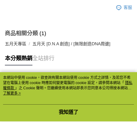
客服
商品相關分類 (1)
五月天專區
五月天 [D.N.A 創造] / [無限創造DNA周邊]
本分類熱銷
全站排行
本網站中使用 cookie，欲查詢有關本網站使用 cookie 方式之詳情，及若您不希
熱門標籤
望在電腦上使用 cookie 時應如何變更電腦的 cookie 設定，請參閱本網站「
隱私
權條款
」之 Cookie 聲明。您繼續使用本網站即表示您同意本公司得按本網站使
用條款之 Cookie 聲明使用 cookie。
了解更多 >
我知道了