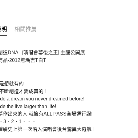
ATM付款
運送方式
說明
相關推薦
全家取貨
每筆NT$6
造DNA - [演唱會幕後之王] 主腦公開展
付款後全
品-2012熊瑪吉T白T
每筆NT$6
7-11取貨
不是想就有的
每筆NT$6
是不斷創造才變成真的！
付款後7-1
ide a dream you never dreamed before!
每筆NT$6
de the live larger than life!
夢作出來的人,就擁有ALL PASS全場通行證!
宅配
4、3、2、1、、、
每筆NT$8
體驗史上第一次潛入演唱會後台驚異大奇航！