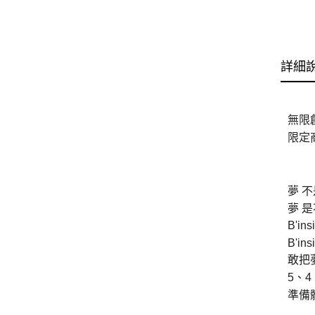
詳細
無限創
限定商
夢 
夢 
B'ins
B'insi
敢把
5、
準備