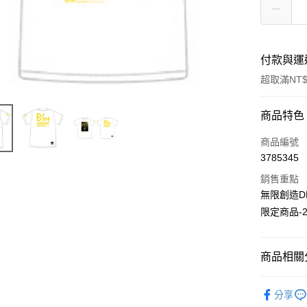
付款與運
超取滿NT$
付款方式
商品特色
信用卡一
商品編號
3785345
超商取貨
銷售重點
LINE Pay
無限創造D
限定商品-2
Apple Pay
悠遊付
商品相關分
Google Pa
五月天專
全盈+PAY
分享