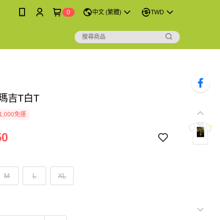
0
中文 (繁體)
TWD
熊瑪吉T白T
1,000免運
50
M
L
XL