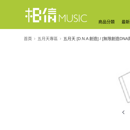
商品分類
最新
首頁
五月天專區
五月天 [D.N.A 創造] / [無限創造DNA