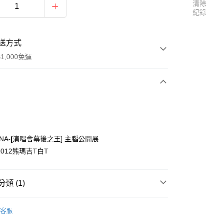
清除
紀錄
送方式
1,000免運
次付款
付款
NA-[演唱會幕後之王] 主腦公開展
012熊瑪吉T白T
類 (1)
y
區
五月天 [D.N.A 創造] / [無限創造DNA周邊]
客服