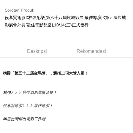
LINE Pay
Sorotan Produk
Apple Pay
侯孝賢電影X林強配樂,第六十八屆坎城影展[最佳導演]X第五屆坎城
影展會外賽[最佳電影配樂],10/14(三)正式發行
Easy Wallet
Google Pay
Plus PAY
Deskripsi
Rekomendasi
Pemindahan ATM
Pilihan Penghantaran
橫掃
「第五十二
屆
金
馬獎
」，囊括
11
項
大
獎
入
圍
！
全家取貨付款
NT$65/pesanan | Penghantaran percuma untuk pesanan
林
強
》》》最佳原
創電
影音
樂
！
NT$1,000 atau lebih
侯孝
賢導
演》》》最佳
導
演！
付款後全家取貨
NT$65/pesanan | Penghantaran percuma untuk pesanan
年度台
灣傑
出
電
影工作者
NT$1,000 atau lebih