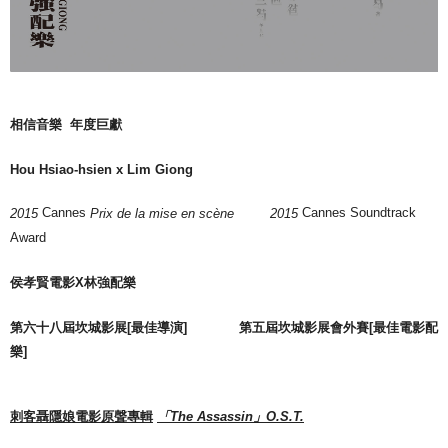
相信音樂
年度巨獻
Hou Hsiao-hsien
x
Lim Giong
Cannes
Cannes Soundtrack
2015
Prix de la mise en scène 2015
Award
侯孝賢電影X林強配樂
第六十八屆坎城影展
[
最佳導演
]
第五屆坎城影展會外賽
[
最佳電影配
樂
]
刺客聶隱娘電影原聲專輯
「
The Assassin
」
O.S.T.