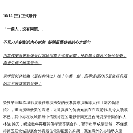
10/14 (
三) 正式發行
「
」
一個人，沒有同類。
不見刀光劍影的內心武林
卻聞風聲鶴唳的心之樂句
用當代樂器來想像並以實驗演奏方式來形塑，挑戰無人聽過的唐代音樂，
再造失傳的絕美音色。
侯孝賢與林強繼
《
最好的時光
》
後十年磨一劍，高手過招
2015
最值得典藏
的世界殿堂電影音樂！
榮獲第68屆坎城影展最佳導演殊榮的侯孝賢導演執導大作《刺客聶隱
娘》，畫面滂礡優美的震撼，近逼真實的仿唐元素在在震驚影壇,令人讚嘆
不已，其中亦在坎城影展中倍獲肯定的電影音樂更是台灣資深音樂創作人–
林強 操刀，睽違數年再度與侯孝賢導演合作，聯手出擊成績斐然，不僅獲
得第五屆坎城影展會外賽最佳電影配樂的殊榮，毫無意外的亦強勢入圍