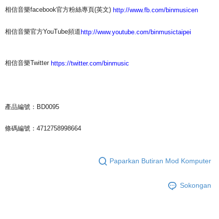
相信音樂facebook官方粉絲專頁(英文)
http://www.fb.com/binmusicen
相信音樂官方YouTube頻道
http://www.youtube.com/binmusictaipei
相信音樂Twitter
https://twitter.com/binmusic
產品編號：BD0095
條碼編號：4712758998664
Paparkan Butiran Mod Komputer
Sokongan