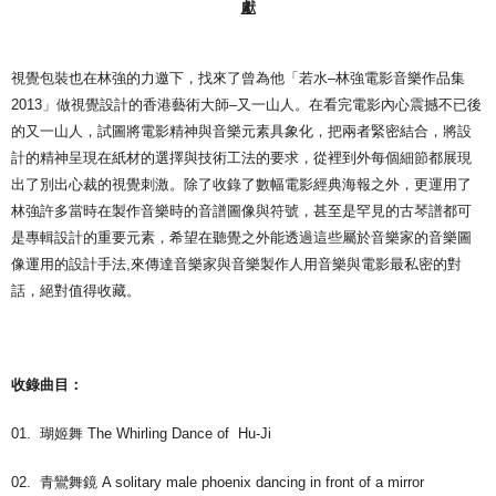
獻
視覺包裝也在林強的力邀下，找來了曾為他「若水–林強電影音樂作品集
2013」做視覺設計的香港藝術大師–又一山人。在看完電影內心震撼不已後
的又一山人，試圖將電影精神與音樂元素具象化，把兩者緊密結合，將設
計的精神呈現在紙材的選擇與技術工法的要求，從裡到外每個細節都展現
出了別出心裁的視覺刺激。除了收錄了數幅電影經典海報之外，更運用了
林強許多當時在製作音樂時的音譜圖像與符號，甚至是罕見的古琴譜都可
是專輯設計的重要元素，希望在聽覺之外能透過這些屬於音樂家的音樂圖
像運用的設計手法,來傳達音樂家與音樂製作人用音樂與電影最私密的對
話，絕對值得收藏。
收錄曲目：
01. 瑚姬舞 The Whirling Dance of Hu-Ji
02. 青鸞舞鏡 A solitary male phoenix dancing in front of a mirror