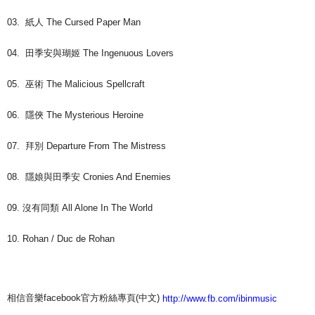
03. 紙人 The Cursed Paper Man
04. 田季安與瑚姬 The Ingenuous Lovers
05. 巫術 The Malicious Spellcraft
06. 隱俠 The Mysterious Heroine
07. 拜別 Departure From The Mistress
08. 隱娘與田季安 Cronies And Enemies
09. 沒有同類 All Alone In The World
10. Rohan / Duc de Rohan
相信音樂facebook官方粉絲專頁(中文)
http://www.fb.com/ibinmusic