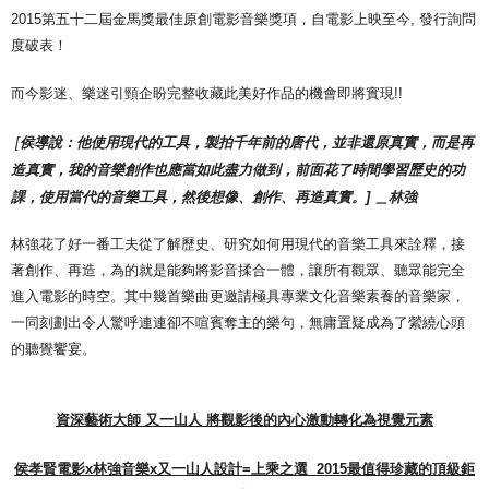
2015第五十二屆金馬獎最佳原創電影音樂獎項，自電影上映至今, 發行詢問
度破表！
而今影迷、樂迷引頸企盼完整收藏此美好作品的機會即將實現!!
[
侯導說：他使用現代的工具，製拍千年前的唐代，並非還原真實，而是再
造真實，我的音樂創作也應當如此盡力做到，前面花了時間學習歷史的功
課，使用當代的音樂工具，然後想像、創作、再造真實。] ＿林強
林強花了好一番工夫從了解歷史、研究如何用現代的音樂工具來詮釋，接
著創作、再造，為的就是能夠將影音揉合一體，讓所有觀眾、聽眾能完全
進入電影的時空。其中幾首樂曲更邀請極具專業文化音樂素養的音樂家，
一同刻劃出令人驚呼連連卻不喧賓奪主的樂句，無庸置疑成為了縈繞心頭
的聽覺饗宴。
資深藝術大師
又一山人
將觀影後的內心激動轉化為視覺元素
侯孝賢電影x
林強音樂x
又一山人設計=
上乘之選 2015
最值得珍藏的頂級鉅