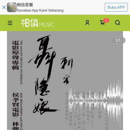
相信音樂
Buka APP
Gunakan App Kami Sekarang
0
1
/
1