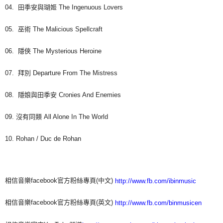
04. 田季安與瑚姬 The Ingenuous Lovers
05. 巫術 The Malicious Spellcraft
06. 隱俠 The Mysterious Heroine
07. 拜別 Departure From The Mistress
08. 隱娘與田季安 Cronies And Enemies
09. 沒有同類 All Alone In The World
10. Rohan / Duc de Rohan
相信音樂facebook官方粉絲專頁(中文)
http://www.fb.com/ibinmusic
相信音樂facebook官方粉絲專頁(英文)
http://www.fb.com/binmusicen