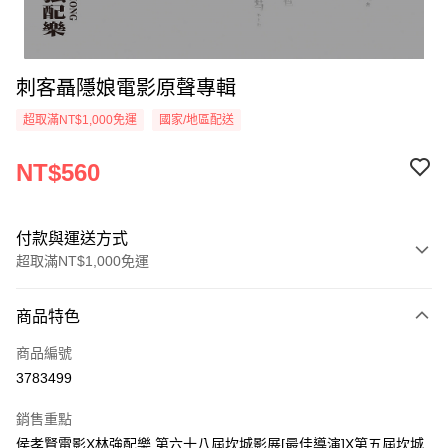
刺客聶隱娘電影原聲專輯
超取滿NT$1,000免運
國家/地區配送
NT$560
付款與運送方式
超取滿NT$1,000免運
付款方式
商品特色
信用卡一次付款
商品編號
超商取貨付款
3783499
LINE Pay
銷售重點
Apple Pay
侯孝賢電影X林強配樂,第六十八屆坎城影展[最佳導演]X第五屆坎城