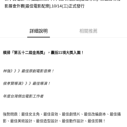
影展會外賽[最佳電影配樂],10/14(三)正式發行
悠遊付
Google Pay
全盈+PAY
詳細說明
相關推薦
ATM付款
橫掃
「第五十二
屆
金
馬獎
」，囊括
11
項
大
獎
入
圍
！
運送方式
全家取貨付款
每筆NT$65，滿NT$1,000(含以上)免運費
林
強
》》》最佳原
創電
影音
樂
！
付款後全家取貨
侯孝
賢導
演》》》最佳
導
演！
每筆NT$65，滿NT$1,000(含以上)免運費
年度台
灣傑
出
電
影工作者
7-11取貨付款
每筆NT$65，滿NT$1,000(含以上)免運費
強勢問鼎：最佳女主角、最佳音效、最佳劇情片、最佳改編劇本、最佳攝
付款後7-11取貨
影、最佳美術設計、最佳造型設計、最佳動作設計、最佳剪輯！
每筆NT$65，滿NT$1,000(含以上)免運費