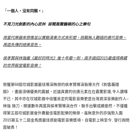
「
」
一個人，沒有同類。
不見刀光劍影的內心武林
卻聞風聲鶴唳的心之樂句
用當代樂器來想像並以實驗演奏方式來形塑，挑戰無人聽過的唐代音樂，
再造失傳的絕美音色。
侯孝賢與林強繼
《
最好的時光
》
後十年磨一劍，高手過招
2015
最值得典藏
的世界殿堂電影音樂！
榮獲第68屆坎城影展最佳導演殊榮的侯孝賢導演執導大作《刺客聶隱
娘》，畫面滂礡優美的震撼，近逼真實的仿唐元素在在震驚影壇,令人讚嘆
不已，其中亦在坎城影展中倍獲肯定的電影音樂更是台灣資深音樂創作人–
林強 操刀，睽違數年再度與侯孝賢導演合作，聯手出擊成績斐然，不僅獲
得第五屆坎城影展會外賽最佳電影配樂的殊榮，毫無意外的亦強勢入圍
2015第五十二屆金馬獎最佳原創電影音樂獎項，自電影上映至今, 發行詢問
度破表！