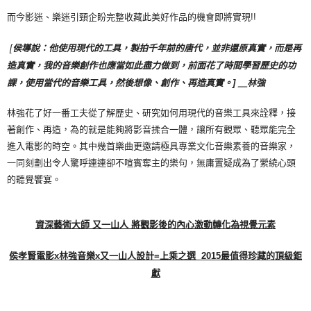
而今影迷、樂迷引頸企盼完整收藏此美好作品的機會即將實現!!
[
侯導說：他使用現代的工具，製拍千年前的唐代，並非還原真實，而是再
造真實，我的音樂創作也應當如此盡力做到，前面花了時間學習歷史的功
課，使用當代的音樂工具，然後想像、創作、再造真實。] ＿林強
林強花了好一番工夫從了解歷史、研究如何用現代的音樂工具來詮釋，接
著創作、再造，為的就是能夠將影音揉合一體，讓所有觀眾、聽眾能完全
進入電影的時空。其中幾首樂曲更邀請極具專業文化音樂素養的音樂家，
一同刻劃出令人驚呼連連卻不喧賓奪主的樂句，無庸置疑成為了縈繞心頭
的聽覺饗宴。
資深藝術大師
又一山人
將觀影後的內心激動轉化為視覺元素
侯孝賢電影x
林強音樂x
又一山人設計=
上乘之選 2015
最值得珍藏的頂級鉅
獻