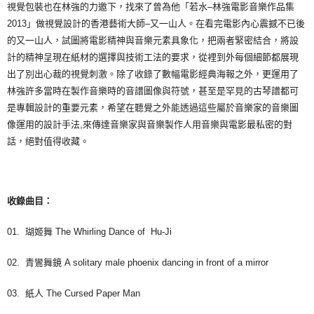
視覺包裝也在林強的力邀下，找來了曾為他「若水–林強電影音樂作品集
2013」做視覺設計的香港藝術大師–又一山人。在看完電影內心震撼不已後
的又一山人，試圖將電影精神與音樂元素具象化，把兩者緊密結合，將設
計的精神呈現在紙材的選擇與技術工法的要求，從裡到外每個細節都展現
出了別出心裁的視覺刺激。除了收錄了數幅電影經典海報之外，更運用了
林強許多當時在製作音樂時的音譜圖像與符號，甚至是罕見的古琴譜都可
是專輯設計的重要元素，希望在聽覺之外能透過這些屬於音樂家的音樂圖
像運用的設計手法,來傳達音樂家與音樂製作人用音樂與電影最私密的對
話，絕對值得收藏。
收錄曲目：
01. 瑚姬舞 The Whirling Dance of Hu-Ji
02. 青鸞舞鏡 A solitary male phoenix dancing in front of a mirror
03. 紙人 The Cursed Paper Man