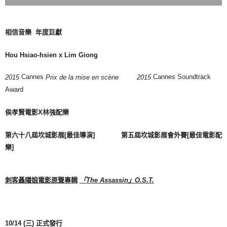
相信音樂
年度巨獻
Hou Hsiao-hsien
x
Lim Giong
Cannes
Cannes Soundtrack
2015
Prix de la mise en scène 2015
Award
侯孝賢電影X林強配樂
第六十八屆坎城影展
[
最佳導演
]
第五屆坎城影展會外賽
[
最佳電影配
樂
]
刺客聶隱娘電影原聲專輯
「
The Assassin
」
O.S.T.
10/14 (
三) 正式發行