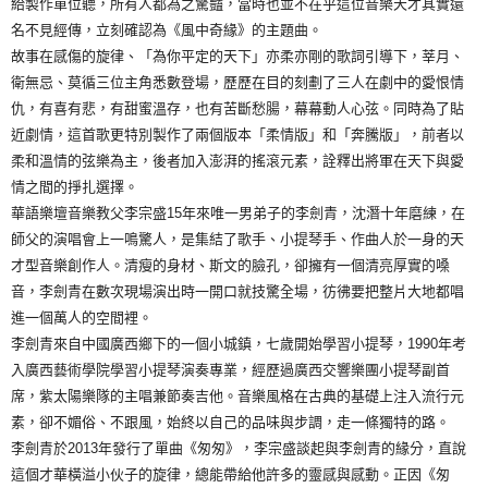
給製作單位聽，所有人都為之驚豔，當時也並不在乎這位音樂天才其實還
名不見經傳，立刻確認為《風中奇緣》的主題曲。
故事在感傷的旋律、「為你平定的天下」亦柔亦剛的歌詞引導下，莘月、
衛無忌、莫循三位主角悉數登場，歷歷在目的刻劃了三人在劇中的愛恨情
仇，有喜有悲，有甜蜜溫存，也有苦斷愁腸，幕幕動人心弦。同時為了貼
近劇情，這首歌更特別製作了兩個版本「柔情版」和「奔騰版」，前者以
柔和溫情的弦樂為主，後者加入澎湃的搖滾元素，詮釋出將軍在天下與愛
情之間的掙扎選擇。
華語樂壇音樂教父李宗盛15年來唯一男弟子的李劍青，沈潛十年磨練，在
師父的演唱會上一鳴驚人，是集結了歌手、小提琴手、作曲人於一身的天
才型音樂創作人。清瘦的身材、斯文的臉孔，卻擁有一個清亮厚實的嗓
音，李劍青在數次現場演出時一開口就技驚全場，彷彿要把整片大地都唱
進一個萬人的空間裡。
李劍青來自中國廣西鄉下的一個小城鎮，七歲開始學習小提琴，1990年考
入廣西藝術學院學習小提琴演奏專業，經歷過廣西交響樂團小提琴副首
席，紫太陽樂隊的主唱兼節奏吉他。音樂風格在古典的基礎上注入流行元
素，卻不媚俗、不跟風，始終以自己的品味與步調，走一條獨特的路。
李劍青於2013年發行了單曲《匆匆》，李宗盛談起與李劍青的緣分，直說
這個才華橫溢小伙子的旋律，總能帶給他許多的靈感與感動。正因《匆