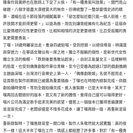
陳韋伶與黃婷也在歌詞上下足了火侯。「有一種勇氣叫放棄」，開門見山
破題，八個字道盡大漠裡莫大的無奈。彷彿統整了一整部愛情史詩的精
華，濃縮在這十節段落的細膩篇章。「卻怎麼貼近都只能一個人前進，也
許放開才能抓得更緊。」以退為進，用告別讓曾經擁有化為紀念，這宿命
比愛情裡的任性更要任性，比相知相惜的決定更要絕情，比忍受孤獨的勇
氣更需要勇氣。
丁噹，18歲時離家出走，隻身四處駐唱，受到挖掘。以絕佳嗓音、辨識度
與穿透力，在華語女聲佔有一席之地。獨立不服輸的個性，是新世代女性
獨立生活的楷模，「跌倒後要勇敢站起來」，自封正能量女王。這樣鮮明
的態度，也受到偶像劇製作單位青睞，至今已受邀為超過17部的戲劇擔綱
主題曲演唱，台灣流行音樂史上第一人，「偶像劇歌姬」名號不脛而走。
這首歌在製作前期就已被選為重要插曲，丁噹也在時間內錄製完成，供戲
劇拍攝時使用。等到全戲拍攝完成，進入後製期，已是大半年後，某天丁
噹再回去聽錄好的版本，竟又有了新的體悟，覺得自己還可以唱得更好。
唱片公司為滿足歌手追求完美的欲望，儘管上一個版本已獲得普遍讚賞，
並混音完成了，老闆卻還是不惜多花成本，讓丁噹再錄一版，再重新混音
一次。
重新錄製時，丁噹進錄音室一開口唱，製作人朱敬然就大感驚豔：真的很
不一樣！這大半年丁噹在工作、情感上都經歷了許多事，對於「有一種勇