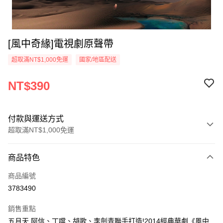
[風中奇緣]電視劇原聲帶
超取滿NT$1,000免運
國家/地區配送
NT$390
付款與運送方式
超取滿NT$1,000免運
付款方式
商品特色
信用卡一次付款
商品編號
超商取貨付款
3783490
LINE Pay
銷售重點
Apple Pay
五月天 阿信、丁噹、胡歌、李劍青聯手打造!2014經典華劇《風中