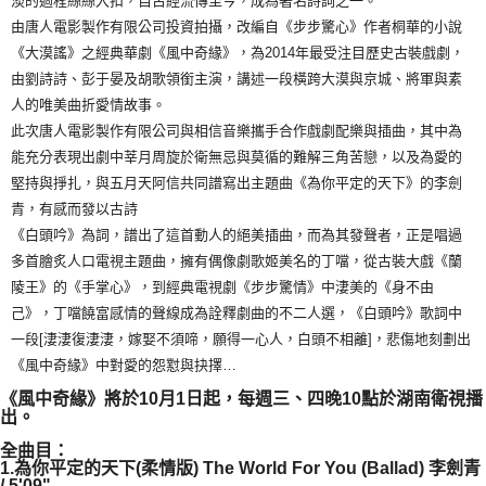
淡的過程絲絲入扣，自古經流傳至今，成為著名詩詞之一。
由唐人電影製作有限公司投資拍攝，改編自《步步驚心》作者桐華的小說
《大漠謠》之經典華劇《風中奇緣》，為2014年最受注目歷史古裝戲劇，
由劉詩詩、彭于晏及胡歌領銜主演，講述一段橫跨大漠與京城、將軍與素
人的唯美曲折愛情故事。
此次唐人電影製作有限公司與相信音樂攜手合作戲劇配樂與插曲，其中為
能充分表現出劇中莘月周旋於衛無忌與莫循的難解三角苦戀，以及為愛的
堅持與掙扎，與五月天阿信共同譜寫出主題曲《為你平定的天下》的李劍
青，有感而發以古詩
《白頭吟》為詞，譜出了這首動人的絕美插曲，而為其發聲者，正是唱過
多首膾炙人口電視主題曲，擁有偶像劇歌姬美名的丁噹，從古裝大戲《蘭
陵王》的《手掌心》，到經典電視劇《步步驚情》中淒美的《身不由
己》，丁噹饒富感情的聲線成為詮釋劇曲的不二人選，《白頭吟》歌詞中
一段[淒淒復淒淒，嫁娶不須啼，願得一心人，白頭不相離]，悲傷地刻劃出
《風中奇緣》中對愛的怨懟與抉擇…
《風中奇緣》將於10月1日起，每週三、四晚10點於湖南衛視播
出。
全曲目：
1.為你平定的天下(柔情版) The World For You (Ballad) 李劍青
/ 5'09"