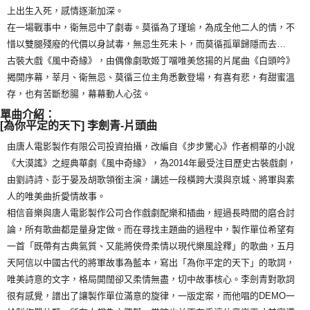
上出生入死，感情逐漸加深。
宅配
在一場戰事中，衛無忌中了劇毒。莫循為了瑾瑜，為成全他二人的情，不
每筆NT$85，滿NT$1,000(含以上)免運費
惜以雙腿殘廢的代價以身試毒，無忌生死未卜，而莫循孤單歸隱而去…
古裝大戲《風中奇緣》，由偶像劇歌姬丁噹唯美悠揚的片尾曲《白頭吟》
海外地區配送
查看運費
揭開序幕，莘月、衛無忌、莫循三位主角悉數登場，有喜有悲，有甜蜜溫
存，也有苦斷愁腸，幕幕動人心弦。
單曲介紹：
[為你平定的天下] 李劍青-片頭曲
由唐人電影製作有限公司投資拍攝，改編自《步步驚心》作者桐華的小說
《大漠謠》之經典華劇《風中奇緣》，為2014年最受注目歷史古裝戲劇，
由劉詩詩、彭于晏及胡歌領銜主演，講述一段橫跨大漠與京城、將軍與素
人的唯美曲折愛情故事。
相信音樂與唐人電影製作公司合作戲劇配樂和插曲，經過長時間的磨合討
論，所有歌曲都是量身定做。而在尋找主題曲的過程中，製作單位希望有
一首「既帶有古典氣質、又能將俠骨柔情以現代樂風詮釋」的歌曲，五月
天阿信以中國古代的將軍故事為藍本，寫出「為你平定的天下」的歌詞，
唯美詩意的文字，格局開闊卻又柔情無盡，切中故事核心。李劍青對歌詞
很有感覺，譜出了讓製作單位滿意的旋律，一版定案，而他唱的DEMO一