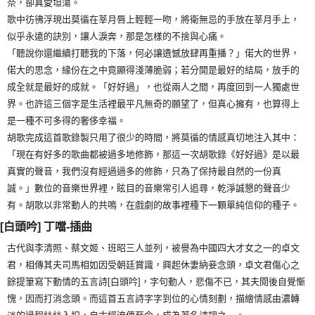
奈，卻真愛坦蕩。
歌中彷彿浮現出莫循在莘月唇上輕輕一吻，將衛無忌的手放在莘月手上，
似乎永遠的訣別，讓人淚奔，那是怎樣的不捨與心痛。
「聽說你還繼續打聽我的下落，何必讓遺憾放肆再重播？」偌大的世界，
偌大的思念，緣份在之中竟顯得淺薄脆弱；若分開是最好的結局，放手的
成全就是最好的成就。「好好過」，也從兩人之間，再度回到一人獨處世
界。也許這三個字是生活裡最平凡無奇的願望了，但真心擁有，也算得上
是一種不可多得的奢侈幸福。
胡歌完成這首歌錄製只用了很少的時間，將莫循的情感真切地注入其中：
「現在有好多的歌曲都被過多地修飾，那這一次胡歌錄《好好過》是以最
真實的聲音，我們沒有經過過多的修飾，只為了保持最自然的一份真
誠。」數位的音樂世界裡，眩目的音樂常引人追尋，乾淨誠懇的聲音少
有。胡歌以非常動人的共鳴，在戲劇的故事裡種下一顆單純信仰的種子。
[白頭吟] 丁噹-插曲
古代與李清照、蔡文姬、班昭三人並列，被譽為中國四大才女之一的卓文
君，相傳其夫司馬相如因受朝廷賞識，興起休妻納妾念頭，卓文君傷心之
餘提筆寫下動情的五言詩[白頭吟]，字句動人，悲傷不已，其夫閱後自覺慚
愧，因而打消念頭。而這首五言詩字字到位的心情刻劃，描繪情感由濃轉