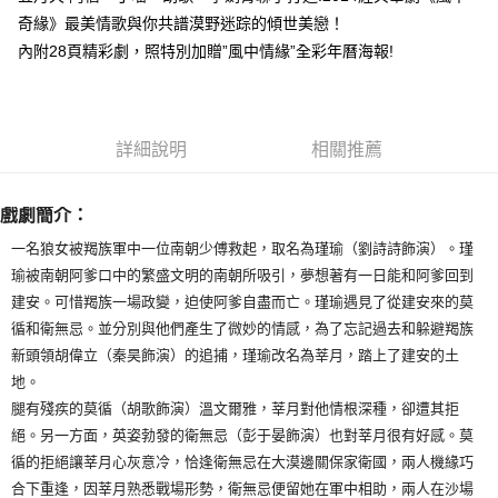
奇緣》最美情歌與你共譜漠野迷踪的傾世美戀！
悠遊付
內附28頁精彩劇，照特別加贈”風中情緣”全彩年曆海報!
Google Pay
全盈+PAY
詳細說明
相關推薦
ATM付款
運送方式
戲劇簡介：
全家取貨付款
一名狼女被羯族軍中一位南朝少傅救起，取名為瑾瑜（劉詩詩飾演）。瑾
瑜被南朝阿爹口中的繁盛文明的南朝所吸引，夢想著有一日能和阿爹回到
每筆NT$65，滿NT$1,000(含以上)免運費
建安。可惜羯族一場政變，迫使阿爹自盡而亡。瑾瑜遇見了從建安來的莫
付款後全家取貨
循和衛無忌。並分別與他們產生了微妙的情感，為了忘記過去和躲避羯族
每筆NT$65，滿NT$1,000(含以上)免運費
新頭領胡偉立（秦昊飾演）的追捕，瑾瑜改名為莘月，踏上了建安的土
地。
7-11取貨付款
腿有殘疾的莫循（胡歌飾演）溫文爾雅，莘月對他情根深種，卻遭其拒
每筆NT$65，滿NT$1,000(含以上)免運費
絕。另一方面，英姿勃發的衛無忌（彭于晏飾演）也對莘月很有好感。莫
付款後7-11取貨
循的拒絕讓莘月心灰意冷，恰逢衛無忌在大漠邊關保家衛國，兩人機緣巧
合下重逢，因莘月熟悉戰場形勢，衛無忌便留她在軍中相助，兩人在沙場
每筆NT$65，滿NT$1,000(含以上)免運費