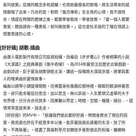
氣叫放棄」這樣的概念多有感觸，也用她最擅長的歌唱，將生活帶來的感
悟都唱了出來。巧合的是，對照「風月傳奇」女主角的心情，竟不謀而
合，情感在時間的歷練之後，都要學會取捨，學會放棄。「愛一個人需要
勇氣，聽說過有一種勇氣，就叫做放棄。」這也是牡羊座的丁噹在情感上
想要表達的心情。
[好好過] 胡歌-插曲
由唐人電影製作有限公司投資拍攝，改編自《步步驚心》作者桐華的小說
《大漠謠》之經典華劇《風中奇緣》，為2014年最受注目歷史古裝戲劇，
由劉詩詩、彭于晏及胡歌領銜主演，講述一段橫跨大漠與京城、將軍與素
人的唯美曲折愛情故事。
編曲以鋼琴小調旋律開歌，彷彿置身秋風楓紅樹林裡。眼眶的眼淚映著思
念，卻只能含著這份思念，加以思念，無以訴說。人生繁瑣又虛華的大千
世界裡，分分合合何其多，因果難以界定；時間、空間、機運、緣份...，感
情常常是說來來，說走走。
《好好過》的MV中，「就讓我們彼此都好好過，時間會癒合了現在的寂
寞，再見面也許在不經意多年以後，能笑著說彼此過著的生活，放了所
有，不再執著」。道盡了莫循對莘月甘願放手後對彼此的祝福，雖顯無