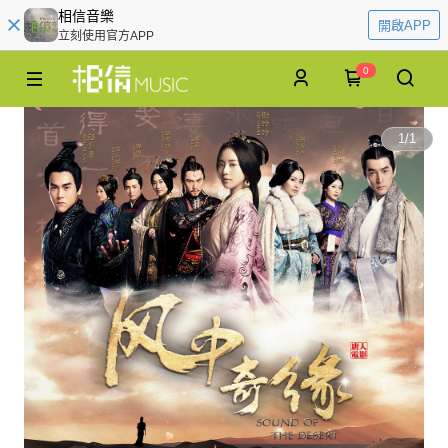
相信音樂
開啟APP
立刻使用官方APP
0
1
/
1