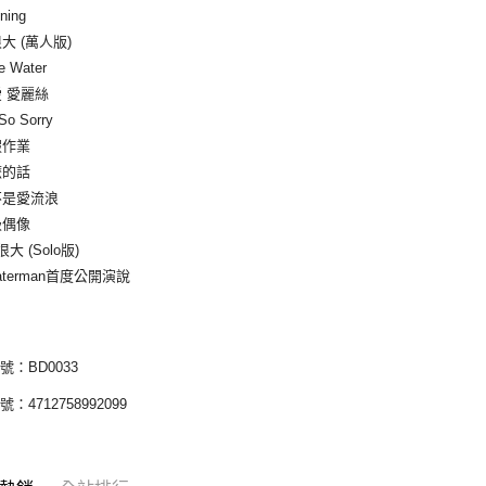
Opening
愛很大 (萬人版)
More Water
 我愛 愛麗絲
’m So Sorry
 暑假作業
 阿嬤的話
 我不是愛流浪
 超級偶像
愛很大 (Solo版)
Waterman首度公開演說
號：BD0033
：4712758992099