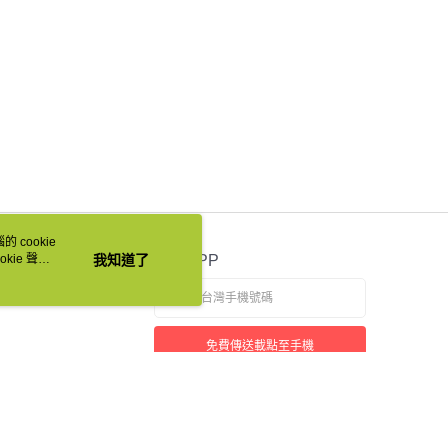
 cookie
kie 聲明
我知道了
官方APP
免費傳送載點至手機
本站最佳瀏覽環境請使用 Google Chrome、Firefox 或 Edge 以上版本