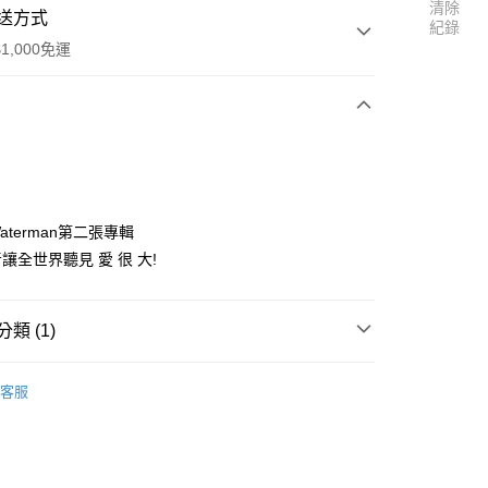
清除
送方式
紀錄
1,000免運
次付款
付款
terman第二張專輯
讓全世界聽見 愛 很 大!
類 (1)
y
他
客服