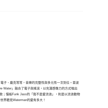
付款
5，滿NT$1,000(含以上)免運費
家取貨
5，滿NT$1,000(含以上)免運費
付款
5，滿NT$1,000(含以上)免運費
1取貨
5，滿NT$1,000(含以上)免運費
5，滿NT$1,000(含以上)免運費
客、電子、龐克等等，音樂的完整性與多元性一次到位。首波
 Water」融合了電子與搖滾，以充滿想像力的方式唱出
慢板Funk Jass的「我不是愛流浪」，則是以流浪動物
界聽見Waterman的愛有多大！