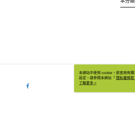
本分類
本網站中使用 cookie，欲查詢有關
設定，請參閱本網站「
隱私權條款
使用 cookie。
了解更多 >
TW-MWG1-61-10 Web2.0 
© 2026 by 相信音樂國際股份有限公司