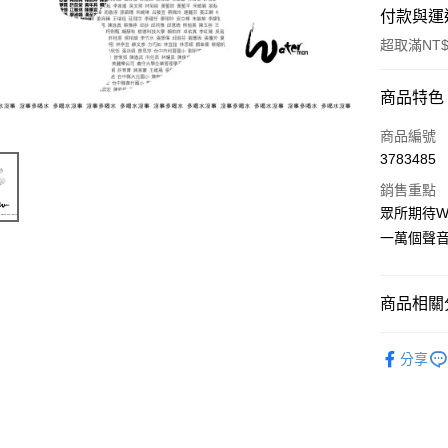
付款與運
超取滿NT$
付款方式
商品特色
信用卡一
商品編號
3783485
超商取貨
銷售重點
LINE Pay
眾所期待Wa
一萬個聲音
Apple Pay
悠遊付
商品相關分
Google Pa
CD
其
全盈+PAY
分享
ATM付款