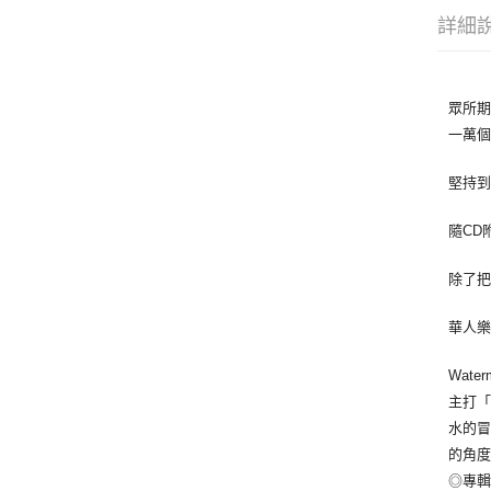
詳細
眾所期
一萬個
堅持到
隨CD
除了
華人樂
Wat
主打「
水的冒
的角度
◎專