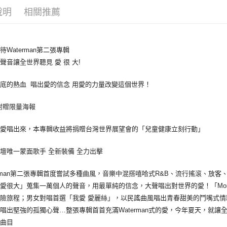
運送方式
說明
相關推薦
全家取貨
每筆NT$6
待Waterman第二張專輯
付款後全
聲音讓全世界聽見 愛 很 大!
每筆NT$6
底的熱血 唱出愛的信念 用愛的力量改變這個世界！
7-11取貨
每筆NT$6
附贈限量海報
付款後7-1
把愛唱出來，本專輯收益將捐贈台灣世界展望會的「兒童健康立刻行動」
每筆NT$6
壇唯一蒙面歌手 全新裝備 全力出擊
宅配
每筆NT$8
erman第二張專輯首度嘗試多種曲風，音樂中混搭嘻哈式R&B、流行搖滾、放
愛很大」蒐集一萬個人的聲音，用最單純的信念，大聲唱出對世界的愛！「More
險旅程；男女對唱首選「我愛 愛麗絲」，以民謠曲風唱出青春甜美的鬥嘴式情歌；
唱出堅強的孤獨心聲…整張專輯首首充滿Waterman式的愛，今年夏天，就讓全世
輯曲目